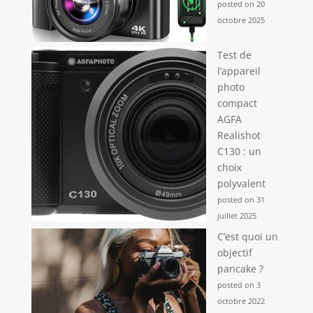
posted on 20
octobre 2025
Test de
l’appareil
photo
compact
AGFA
Realishot
C130 : un
choix
polyvalent
posted on 31
juillet 2025
C’est quoi un
objectif
pancake ?
posted on 3
octobre 2022