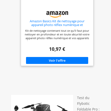
Amazon Basics Kit de nettoyage pour
appareil photo réflex numérique et
appareils électroniques sensibles,
Kit de nettoyage contenant tout ce qu'il faut pour
Multicolore
nettoyer en profondeur et en toute sécurité votre
appareil photo réflex numérique et vos appareils
électroniques sensibles Stylo de nettoyage avec
pinceau souple rétractable d'un côté et tampon de
10,97 €
nettoyage doux de l'autre pour enlever les traces
de doigts Pinceau à objectif pour essuyer la
poussière sur la lentille d'un appareil photo ou
d'un objectif ; bombe à air pour retirer la saleté
d'un boîtier d'appareil photo, d'un objectif, d'un
miroir ou d'un capteur réflex numérique 50
feuilles de papier de nettoyage pour objectif, sans
danger pour les objectifs traités (pas de rayures,
ni de résidu) 3 chiffons de nettoyage en
microfibre, 15,2 x 17,8 cm, pour nettoyer en toute
sécurité toutes les surfaces ou objectifs ; flacon
vaporisateur vide à remplir
Test du
Flybotic
Foldable Pro :