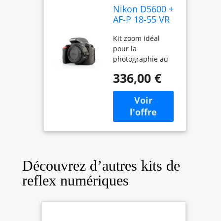
Nikon D5600 +
AF-P 18-55 VR
Kit de Reflex
Kit zoom idéal
numérique
pour la
24,2 Mpix Noir
photographie au
quotidien L'objectif
336,00 €
intègre le moteur
pas à pas de
Nikon, qui accélère
la mise au point et
facilite la
réalisation de
vidéos quasiment
sans aucun bruit
Découvrez d’autres kits de
mécanique De
plus, la fonction
reflex numériques
impressionnante
de réduction de
vibration de Nikon
vous assure des