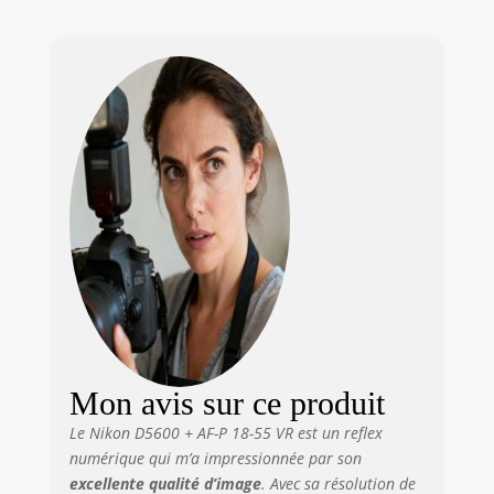
vidéos quasiment
sans aucun bruit
mécanique De
plus, la fonction
impressionnante
de réduction de
vibration de Nikon
vous assure des
images nettes,
même en cas de
faible luminosité
Boîtier
Mon avis sur ce produit
Le Nikon D5600 + AF-P 18-55 VR est un reflex
numérique qui m’a impressionnée par son
excellente qualité d’image
. Avec sa résolution de