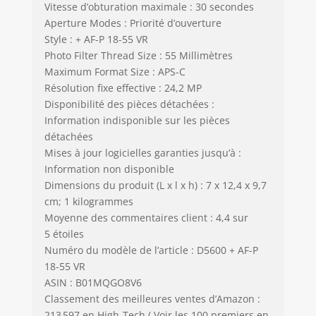
Vitesse d’obturation maximale : 30 secondes
Aperture Modes : Priorité d’ouverture
Style : + AF-P 18-55 VR
Photo Filter Thread Size : 55 Millimètres
Maximum Format Size : APS-C
Résolution fixe effective : 24,2 MP
Disponibilité des pièces détachées :
Information indisponible sur les pièces
détachées
Mises à jour logicielles garanties jusqu’à :
Information non disponible
Dimensions du produit (L x l x h) : 7 x 12,4 x 9,7
cm; 1 kilogrammes
Moyenne des commentaires client : 4,4 sur
5 étoiles
Numéro du modèle de l’article : D5600 + AF-P
18-55 VR
ASIN : B01MQGO8V6
Classement des meilleures ventes d’Amazon :
213 597 en High-Tech ( Voir les 100 premiers en