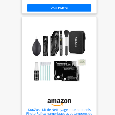
8 lingettes nettoyantes + 1 boîte de rangement.
Conçu pour garder votre appareil photo
impeccable et fonctionner comme neuf. Utilisation
polyvalente : que vous soyez un photographe
professionnel ou un voyageur aventureux, ce kit
garantit que votre appareil photo est prêt pour
n'importe quelle prise de vue. Idéal pour les
séances de studio, la photographie en plein air et
les voyages en déplacement. Protection de
l'appareil photo : un nettoyage régulier prolonge
la durée de vie de votre appareil photo et de
votre objectif, assurant des photos claires et des
images de haute qualité. Ce kit est conçu pour
protéger votre investissement contre la poussière,
la saleté et les traces de doigts. Cadeau parfait :
montrez soin et attention au photographe dans
votre vie avec ce kit de nettoyage complet. Un
cadeau pratique qui soutient leur passion et
maintient leur équipement en bon état.
Satisfaction garantie : nous soutenons notre kit de
nettoyage pour appareil photo avec une
promesse de qualité et de fiabilité. Si vous
rencontrez des problèmes, notre service client est
prêt à vous aider, assurant une expérience fluide
et satisfaisante.
KuuZuse Kit de Nettoyage pour appareils
Photo Reflex numériques avec tampons de