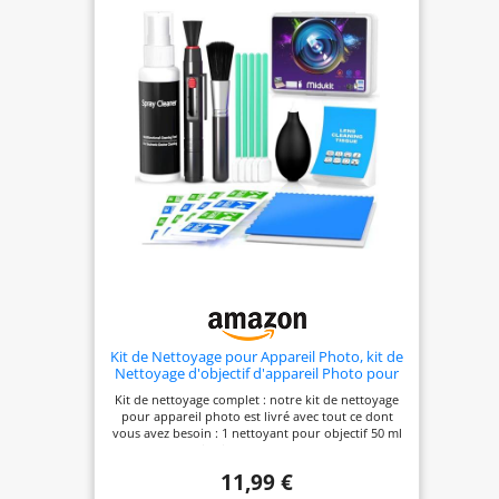
images nettes,
même en cas de
faible luminosité
Boîtier
Kit de Nettoyage pour Appareil Photo, kit de
Nettoyage d'objectif d'appareil Photo pour
Appareil Photo Reflex numérique
Kit de nettoyage complet : notre kit de nettoyage
Compatible avec Canon, Sony, Nikon,
pour appareil photo est livré avec tout ce dont
Pentax, kit de Nettoyage de capteur
vous avez besoin : 1 nettoyant pour objectif 50 ml
+ 1 stylo d'objectif 2 en 1 + 1 brosse douce + 1
souffleur d'air + 5 tampons de nettoyage pour
11,99 €
capteur + 25 chiffons de nettoyage en microfibre +