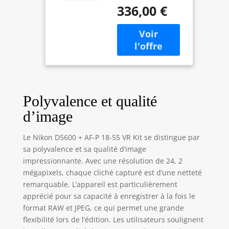
quotidien L'objectif
336,00 €
intègre le moteur
pas à pas de
Nikon, qui accélère
la mise au point et
facilite la
réalisation de
vidéos quasiment
sans aucun bruit
Polyvalence et qualité
mécanique De
plus, la fonction
d’image
impressionnante
de réduction de
Le Nikon D5600 + AF-P 18-55 VR Kit se distingue par
vibration de Nikon
sa polyvalence et sa qualité d’image
vous assure des
impressionnante. Avec une résolution de 24, 2
images nettes,
mégapixels, chaque cliché capturé est d’une netteté
même en cas de
faible luminosité
remarquable. L’appareil est particulièrement
Boîtier
apprécié pour sa capacité à enregistrer à la fois le
format RAW et JPEG, ce qui permet une grande
flexibilité lors de l’édition. Les utilisateurs soulignent