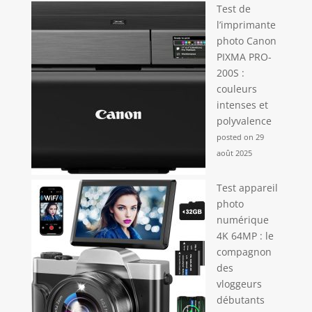
Test de
l’imprimante
photo Canon
PIXMA PRO-
200S :
couleurs
intenses et
polyvalence
posted on 29
août 2025
Test appareil
photo
numérique
4K 64MP : le
compagnon
des
vloggeurs
débutants