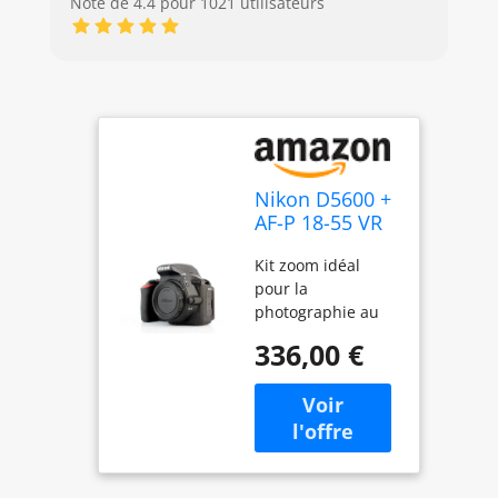
Note de 4.4 pour 1021 utilisateurs
Nikon D5600 +
AF-P 18-55 VR
Kit de Reflex
Kit zoom idéal
numérique
pour la
24,2 Mpix Noir
photographie au
quotidien L'objectif
336,00 €
intègre le moteur
pas à pas de
Nikon, qui accélère
la mise au point et
facilite la
réalisation de