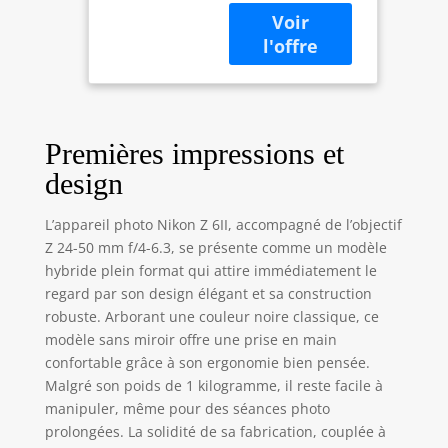
format rétro-
Rafale 14 i/s en
éclairé et stabilisé
RAW,
sur 5 axes DES
stabilisation du
PERFORMANCES
capteur sur 5
DE HAUT VOL.
Axes, Double
Bénéficiez de
Slots
rafales jusqu’à 14
Premières impressions et
ips en RAW.
Photographiez
design
jusqu’à 200 images
au format JPEG ou
L’appareil photo Nikon Z 6II, accompagné de l’objectif
124 images au
Z 24-50 mm f/4-6.3, se présente comme un modèle
format RAW 12 bits
hybride plein format qui attire immédiatement le
sans compression
regard par son design élégant et sa construction
en une seule
rafale. DOUBLE
robuste. Arborant une couleur noire classique, ce
PROCESSEUR
modèle sans miroir offre une prise en main
EXPEED. 2
confortable grâce à son ergonomie bien pensée.
processeurs, cʼest
Malgré son poids de 1 kilogramme, il reste facile à
2 fois plus de
manipuler, même pour des séances photo
puissance
prolongées. La solidité de sa fabrication, couplée à
disponible pour