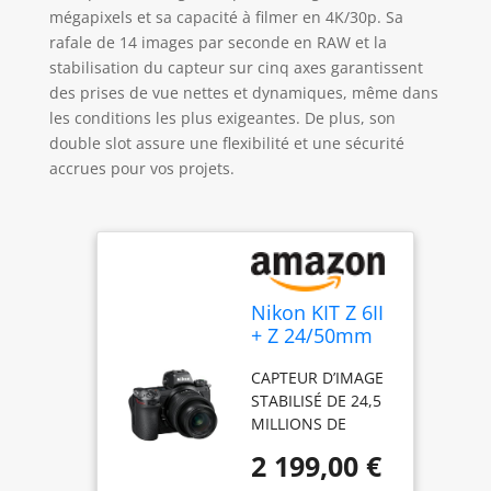
mégapixels et sa capacité à filmer en 4K/30p. Sa
rafale de 14 images par seconde en RAW et la
stabilisation du capteur sur cinq axes garantissent
des prises de vue nettes et dynamiques, même dans
les conditions les plus exigeantes. De plus, son
double slot assure une flexibilité et une sécurité
accrues pour vos projets.
Nikon KIT Z 6II
+ Z 24/50mm
f/4-6,3,
CAPTEUR D’IMAGE
Appareil Photo
STABILISÉ DE 24,5
Numérique
MILLIONS DE
Hybride Plein
PIXELS AU FORMAT
Format (24,5
2 199,00 €
FX . Capteur plein
MP, 4K/30p,