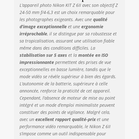
tampon, entre
L’appareil photo Nikon KIT Z 6II avec son objectif Z
autres. Vous
24-50 mm f/4-6,3 est un choix remarquable pour
bénéficiez de
les photographes exigeants. Avec une
qualité
performances AF
d’image exceptionnelle
et une
ergonomie
aussi efficaces en
photographie et en
irréprochable
, il se distingue par sa robustesse et
vidéo. DES
sa tropicalisation, assurant une utilisation fiable
SÉQUENCES VIDÉO
même dans des conditions difficiles. La
DIGNES DU
stabilisation sur 5 axes
et la
montée en ISO
CINÉMA. Obtenez
impressionnante
permettent des prises de vue
un maximum de
exceptionnelles en basse lumière, tandis que le
détails en 4K/30p
mode vidéo se révèle supérieur à bien des égards.
UNE
L’autonomie de la batterie, supérieure à celle
CONSTRUCTION
annoncée, renforce la praticité de cet appareil.
ROBUSTE. Avec son
Cependant, l’absence de moteur de mise au point
boîtier en alliage
de magnésium
intégré et un mode d’emploi minimaliste peuvent
ultra-résistant et
constituer des points de vigilance. Malgré cela,
léger, cet appareil
avec un
excellent rapport qualité-prix
et une
photo se
performance vidéo remarquable, le Nikon Z 6II
transporte
s’impose comme un outil indispensable pour
facilement et peut