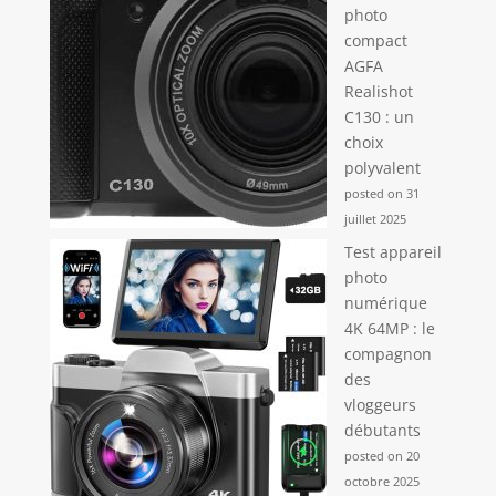
photo
compact
AGFA
Realishot
C130 : un
choix
polyvalent
posted on 31
juillet 2025
Test appareil
photo
numérique
4K 64MP : le
compagnon
des
vloggeurs
débutants
posted on 20
octobre 2025