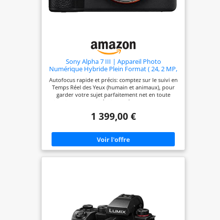
saleté et à
l’humidité.
Sony Alpha 7 III | Appareil Photo
Numérique Hybride Plein Format ( 24, 2 MP,
AF en 0.02s, Suivi des Yeux, stabilisation
Autofocus rapide et précis: comptez sur le suivi en
interne 5 axes, 4K HLG, Batterie Haute
Temps Réel des Yeux (humain et animaux), pour
Capacité) (ILCE7M3, A7M3)
garder votre sujet parfaitement net en toute
situation Une qualité d'image époustouflante: un
capteur plein format de 24,2 mp rétro-éclairé
1 399,00 €
associé à une sensibilité iso élevée, pour fournir
des images exceptionnelles même en basse
lumière Vidéo professionnel : utilisation de tout
les pixels du capteur sans "pixel binning" pour
l'enregistrement de vidéos 4k hdr haute précision
Autonomie prolongée : batterie Z haute capacité
pour des sessions d'enregistrement plus longues.
Partagez votre contenu autour de vous : pour une
transmission stable des images, vous pouvez
facilement vous connecter à votre téléphone via
l'application Imaging Edge. CONNEXION AU
TÉLÉPHONE : 1) Téléchargez l'application Imaging
Edge depuis l'App Store. 2) Activez le Bluetooth et
le Wi-Fi sur votre téléphone portable et votre