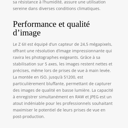
sa résistance à l’humidité, assure une utilisation
lʼAF et la mémoire
sereine dans diverses conditions climatiques.
tampon, entre
autres. Vous
Performance et qualité
bénéficiez de
performances AF
d’image
aussi efficaces en
photographie et en
Le Z 6II est équipé d’un capteur de 24,5 mégapixels,
vidéo. DES
offrant une résolution d’image impressionnante qui
SÉQUENCES VIDÉO
ravira les photographes exigeants. Grâce à sa
DIGNES DU
stabilisation sur 5 axes, les images restent nettes et
CINÉMA. Obtenez
un maximum de
précises, même lors de prises de vue à main levée.
détails en 4K/30p
La montée en ISO, jusqu’à 51200, est
UNE
particulièrement bluffante, permettant de capturer
CONSTRUCTION
des images de qualité en basse lumière. La capacité
ROBUSTE. Avec son
à enregistrer simultanément en RAW et JPEG est un
boîtier en alliage
atout indéniable pour les professionnels souhaitant
de magnésium
maximiser le potentiel de leurs prises de vue en
ultra-résistant et
post-production.
léger, cet appareil
photo se