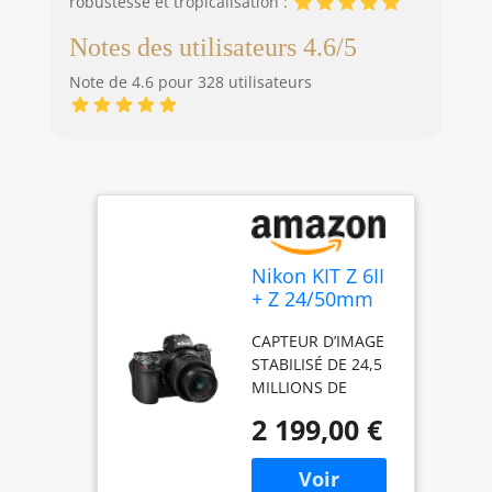
robustesse et tropicalisation :
Notes des utilisateurs 4.6/5
Note de 4.6 pour 328 utilisateurs
Nikon KIT Z 6II
+ Z 24/50mm
f/4-6,3,
CAPTEUR D’IMAGE
Appareil Photo
STABILISÉ DE 24,5
Numérique
MILLIONS DE
Hybride Plein
PIXELS AU FORMAT
Format (24,5
2 199,00 €
FX . Capteur plein
MP, 4K/30p,
format rétro-
Rafale 14 i/s en
éclairé et stabilisé
RAW,