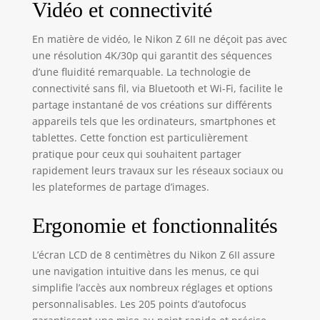
Vidéo et connectivité
transporte
facilement et peut
affronter nʼimporte
En matière de vidéo, le Nikon Z 6II ne déçoit pas avec
quel endroit. Il est
une résolution 4K/30p qui garantit des séquences
conçu pour
d’une fluidité remarquable. La technologie de
résister au mieux à
connectivité sans fil, via Bluetooth et Wi-Fi, facilite le
la poussière, à la
partage instantané de vos créations sur différents
saleté et à
appareils tels que les ordinateurs, smartphones et
l’humidité.
tablettes. Cette fonction est particulièrement
pratique pour ceux qui souhaitent partager
rapidement leurs travaux sur les réseaux sociaux ou
les plateformes de partage d’images.
Ergonomie et fonctionnalités
L’écran LCD de 8 centimètres du Nikon Z 6II assure
une navigation intuitive dans les menus, ce qui
simplifie l’accès aux nombreux réglages et options
personnalisables. Les 205 points d’autofocus