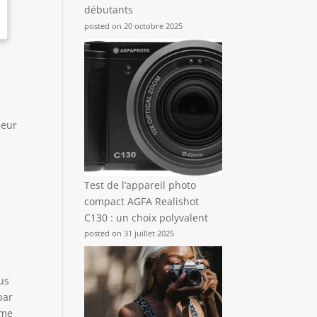
débutants
posted on 20 octobre 2025
leur
e
Test de l’appareil photo
compact AGFA Realishot
C130 : un choix polyvalent
posted on 31 juillet 2025
ous
par
ême