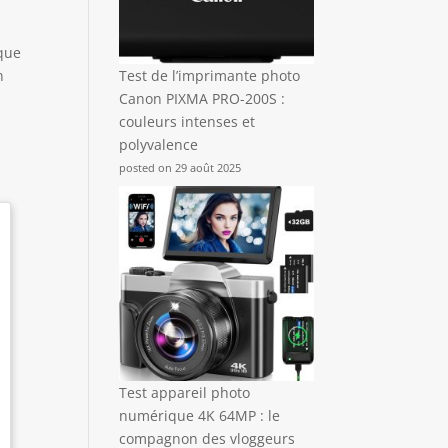
aque
n
Test de l’imprimante photo
Canon PIXMA PRO-200S :
couleurs intenses et
polyvalence
posted on 29 août 2025
Test appareil photo
numérique 4K 64MP : le
compagnon des vloggeurs