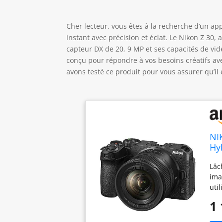
Cher lecteur, vous êtes à la recherche d’un ap
instant avec précision et éclat. Le Nikon Z 30, 
capteur DX de 20, 9 MP et ses capacités de vi
conçu pour répondre à vos besoins créatifs av
avons testé ce produit pour vous assurer qu’il 
NI
Hy
120
Lâc
de
ima
uti
lum
1 
pho
par