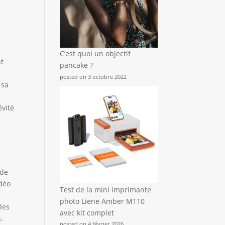
C’est quoi un objectif
nt
pancake ?
posted on 3 octobre 2022
 sa
évité
 de
idéo
Test de la mini imprimante
photo Liene Amber M110
les
avec kit complet
.
posted on 4 février 2026