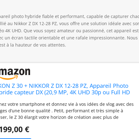
pareil photo hybride fiable et performant, capable de capturer ch
allié au Nikkor Z DX 12-28 PZ, vous offre une solution idéale avec so
déo 4K UHD. Que vous soyez amateur ou passionné, cet appareil est
ec un écran tactile orientable et une rafale impressionnante. Nous
est à la hauteur de vos attentes.
KON Z 30 + NIKKOR Z DX 12-28 PZ, Appareil Photo
bride capteur DX (20,9 MP, 4K UHD 30p ou Full HD
p, Rafale 11 i/s, écran Tactile orientable (câble USB
hez votre smartphone et donnez vie à vos idées de vlog avec des
 Type C fourni)
ges d’une bonne qualité . Petit, performant et très simple à
liser, le Z 30 élargit votre horizon de création avec plus de
ière, plus de puissance et plus de polyvalence. Cet appareil
199,00 €
to hybride est conçu pour les créateurs qui ont des histoires à
tager.