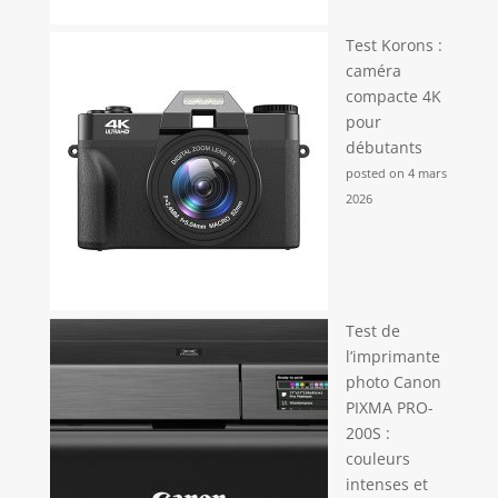
chiffon, une dragonne et une housse.
Test Korons :
caméra
compacte 4K
pour
débutants
posted on 4 mars
2026
Test de
l’imprimante
photo Canon
PIXMA PRO-
200S :
couleurs
intenses et