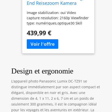
End Reisezoom Kamera
(LEICA Objektiv, 30x Opt.
Image stabilization: oui Video
Zoom, 24 mm Weitwinkel,
capture resolution: 2160p Viewfinder
Sucher, 4K) silber
type: numériques,optique30 Skill
level: Professionnel Zoom type: Zoom
439,99 €
Optique Connectivity technology: Wi-
Fi Metering description: Spot Display
size: 3.0 inches Effective still
resolution: 20.3 megapixels Item
weight: 0.66 pounds Optical zoom:
30.0 multiplier_x Photo sensor size:
1/2.3-pouce Special feature: Écran
Design et ergonomie
tactile
L’appareil photo Panasonic Lumix DC-TZ91 se
distingue immédiatement par son aspect compact et
élégant, disponible en noir et gris. Avec une
dimension de 4, 1 x 11, 2 x 6, 7 cm et un poids de
seulement 300 grammes, il est le compagnon idéal
pour les voyages et les aventures en extérieur. La