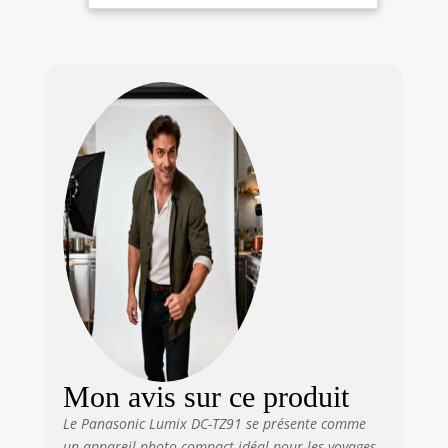
weight: 0.66 pounds Optical zoom:
30.0 multiplier_x Photo sensor size:
1/2.3-pouce Special feature: Écran
tactile
Mon avis sur ce produit
Le Panasonic Lumix DC-TZ91 se présente comme
un appareil photo compact idéal pour les voyages