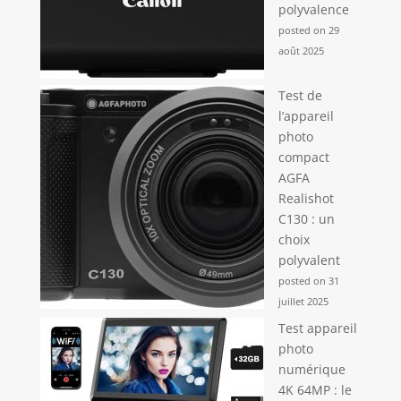
polyvalence
posted on 29
août 2025
Test de
l’appareil
photo
compact
AGFA
Realishot
C130 : un
choix
polyvalent
posted on 31
juillet 2025
Test appareil
photo
numérique
4K 64MP : le