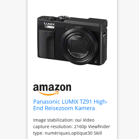
Panasonic LUMIX TZ91 High-
End Reisezoom Kamera
(LEICA Objektiv, 30x Opt.
Image stabilization: oui Video
Zoom, 24 mm Weitwinkel,
capture resolution: 2160p Viewfinder
Sucher, 4K) silber
type: numériques,optique30 Skill