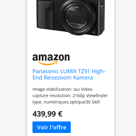
Panasonic LUMIX TZ91 High-
End Reisezoom Kamera
(LEICA Objektiv, 30x Opt.
Image stabilization: oui Video
Zoom, 24 mm Weitwinkel,
capture resolution: 2160p Viewfinder
Sucher, 4K) silber
type: numériques,optique30 Skill
level: Professionnel Zoom type: Zoom
439,99 €
Optique Connectivity technology: Wi-
Fi Metering description: Spot Display
size: 3.0 inches Effective still
resolution: 20.3 megapixels Item