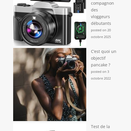
compagnon
des
vloggeurs
débutants
posted on 20
octobre 2025
C’est quoi un
objectif
pancake ?
posted on 3
octobre 2022
Test de la