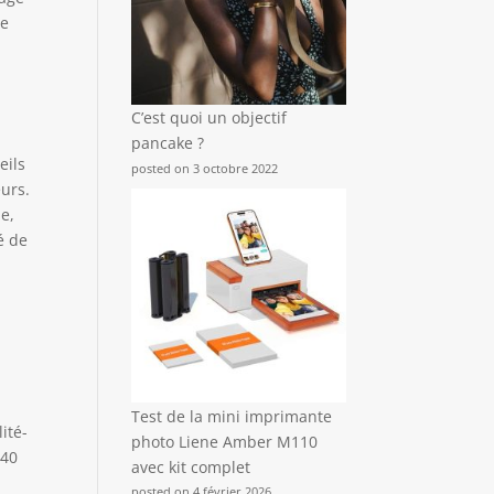
de
C’est quoi un objectif
pancake ?
eils
posted on 3 octobre 2022
eurs.
e,
é de
Test de la mini imprimante
ité-
photo Liene Amber M110
140
avec kit complet
posted on 4 février 2026