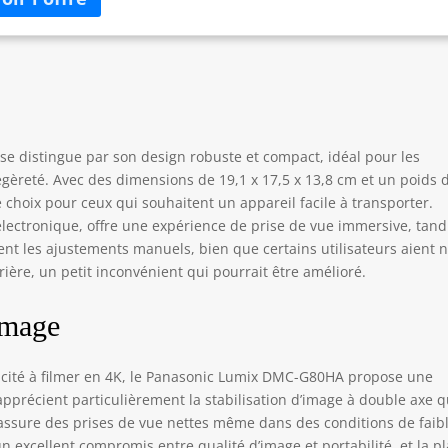
disposant pas de filtre passe-bas, permet de capturer des images
s nettes et plus détaillées, où que vous soyez en déplacement La
éra lumix g80 est equ ipad a avec la technologie dual i.s. 2
abilisateur d'image) à 5 axes, qui combine la stabilisation du corps
de l'objectif pour obtenir une correction plus précise de la
ration qui se produit par le tremblement des mains et applique
 compensation de déclenchement jusqu'à 5 chiffres F Le live view
e distingue par son design robuste et compact, idéal pour les
der du lumix g80 avec un indice de grossissement de 0,74 x
gèreté. Avec des dimensions de 19,1 x 17,5 x 13,8 cm et un poids 
uivalent à un appareil photo de 35 mm) vous offre la liberté dont
 choix pour ceux qui souhaitent un appareil facile à transporter.
s avez besoin pour cadrer la photo et capturer tout ce que vous
électronique, offre une expérience de prise de vue immersive, tand
ez La fonction de photographie 4K du lumix g80 permet de
turer le moment parfait à partir de l'image que vous choisissez
tent les ajustements manuels, bien que certains utilisateurs aient 
ne séquence vidéo (prises de vue à 30 ips) sur l'appareil photo
rrière, un petit inconvénient qui pourrait être amélioré.
image
pacité à filmer en 4K, le Panasonic Lumix DMC-G80HA propose une
apprécient particulièrement la stabilisation d’image à double axe q
, assure des prises de vue nettes même dans des conditions de faib
un excellent compromis entre qualité d’image et portabilité, et la p