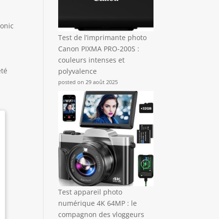
sonic
Test de l’imprimante photo
Canon PIXMA PRO-200S :
couleurs intenses et
eté
polyvalence
posted on 29 août 2025
Test appareil photo
numérique 4K 64MP : le
compagnon des vloggeurs