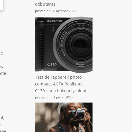
débutants
posted on 20 octobre 2025
de
is
noté
Test de l’appareil photo
compact AGFA Realishot
C130 : un choix polyvalent
posted on 31 juillet 2025
ui,
le
lage