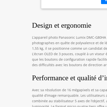
ne 
plu
cam
(st
Design et ergonomie
et 
vib
une
L’appareil photo Panasonic Lumix DMC-G80HA s
fin
photographes en quête de polyvalence et de lé
(éq
1,55 kg, il se positionne comme un candidat de
vou
L’écran OLED de 3 pouces, couplé à un viseur 
voy
cap
que les boutons de configuration rapide facili
d'u
des difficultés avec les boutons de direction a
Performance et qualité d’
Avec sa résolution de 16 mégapixels et sa ca
qualité d’image remarquable. Les utilisateurs 
combinée au stabilisateur 5 axes de l’objectif
luminosité. Le format micro quatre tiers offre 