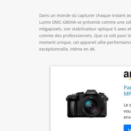
Dans un monde où capturer chaque instant avec
Lumix DMC-G80HA se présente comme une solut
mégapixels, son stabilisateur optique 5 axes e
comme des professionnels. Que ce soit pour im
moment unique, cet appareil allie performance 
exceptionnelle, même en 4K.
Pa
MP
OL
Le 
mm
vou
env
que
vou