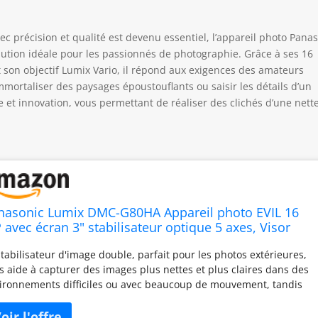
 précision et qualité est devenu essentiel, l’appareil photo Pana
ion idéale pour les passionnés de photographie. Grâce à ses 16
t son objectif Lumix Vario, il répond aux exigences des amateurs
mortaliser des paysages époustouflants ou saisir les détails d’un
et innovation, vous permettant de réaliser des clichés d’une nett
nasonic Lumix DMC-G80HA Appareil photo EVIL 16
 avec écran 3" stabilisateur optique 5 axes, Visor
ED, RAW, Wifi, 4K avec objectif Lumix Vario 14-140
stabilisateur d'image double, parfait pour les photos extérieures,
/F3.5-5.6 II Noir
s aide à capturer des images plus nettes et plus claires dans des
ironnements difficiles ou avec beaucoup de mouvement, tandis
 le boîtier et l'objectif scellés offrent une grande flexibilité où que
s alliez Le capteur numérique live mos de 16 mégapixels du G80,