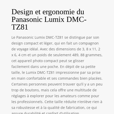
écran tactile haute
Design et ergonomie du
résolution - eur
avec capteur oaire
Panasonic Lumix DMC-
LCD tactile 3
TZ81
pouces AF à
contraste hybride
rapide - AF très
Le Panasonic Lumix DMC-TZ81 se distingue par son
rapide grâce à la
design compact et léger, qui en fait un compagnon
technologie DFD
de voyage idéal. Avec des dimensions de 3, 8 x 11, 2
DMC-TZ81EG-
x 6, 4 cm et un poids de seulement 489, 88 grammes,
K;Batterie Li-ion
cet appareil photo compact peut se glisser
(1025
facilement dans une poche. En dépit de sa petite
mAh);Adaptateur
taille, le Lumix DMC-TZ81 impressionne par sa prise
AC, câble USB,
en main confortable et ses commandes bien placées.
dragonne
Certaines personnes peuvent trouver qu’il y a un peu
trop de boutons, mais cela offre une multitude de
réglages à explorer pour les amateurs comme pour
les professionnels. Cette taille réduite n’enlève rien à
sa robustesse et à la qualité de fabrication, ce qui
assure durabilité et confort d’utilisation.