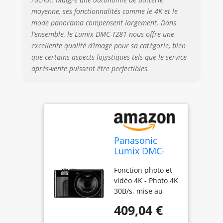
moyenne, ses fonctionnalités comme le 4K et le
mode panorama compensent largement. Dans
l’ensemble, le Lumix DMC-TZ81 nous offre une
excellente qualité d’image pour sa catégorie, bien
que certains aspects logistiques tels que le service
après-vente puissent être perfectibles.
Panasonic
Lumix DMC-
TZ81 noir
Fonction photo et
vidéo 4K - Photo 4K
30B/s, mise au
point postale,
409,04 €
vidéo 4K25p, vidéo
Full HD 50p