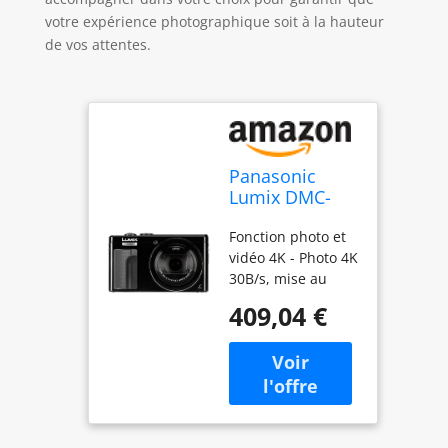
votre expérience photographique soit à la hauteur
de vos attentes.
Panasonic
Lumix DMC-
TZ81 noir
Fonction photo et
vidéo 4K - Photo 4K
30B/s, mise au
point postale,
409,04 €
vidéo 4K25p, vidéo
Full HD 50p
Objectif LEICA avec
30 x opt. Zoom -
LEICA DC Objectif
KB : 24-720 mm, 5
axes OIS eur et