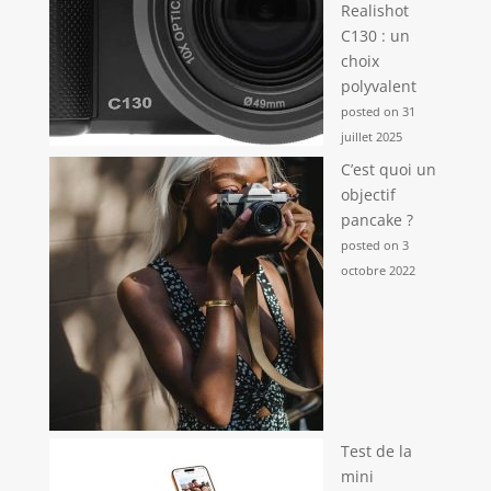
Realishot
C130 : un
choix
polyvalent
posted on 31
juillet 2025
C’est quoi un
objectif
pancake ?
posted on 3
octobre 2022
Test de la
mini