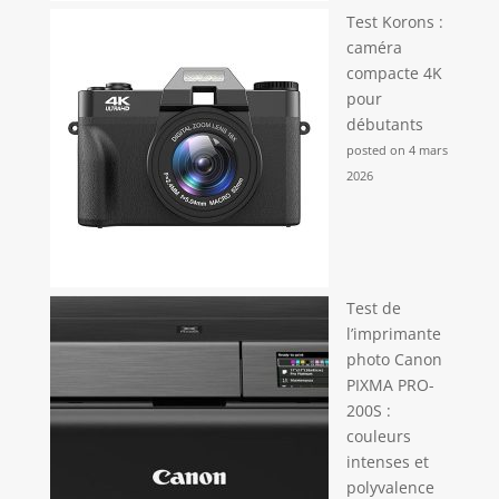
quotidiens. Un pocket appareil photo numérique
facile à utiliser pour tous les âges.
Test Korons :
caméra
compacte 4K
pour
débutants
posted on 4 mars
2026
Test de
l’imprimante
photo Canon
PIXMA PRO-
200S :
couleurs
intenses et
polyvalence