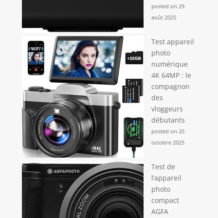
posted on 29
août 2025
Test appareil
photo
numérique
4K 64MP : le
compagnon
des
vloggeurs
débutants
posted on 20
octobre 2025
Test de
l’appareil
photo
compact
AGFA