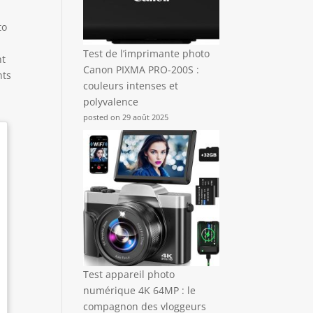
to
Test de l’imprimante photo
nt
Canon PIXMA PRO-200S :
nts
couleurs intenses et
polyvalence
posted on 29 août 2025
Test appareil photo
numérique 4K 64MP : le
compagnon des vloggeurs