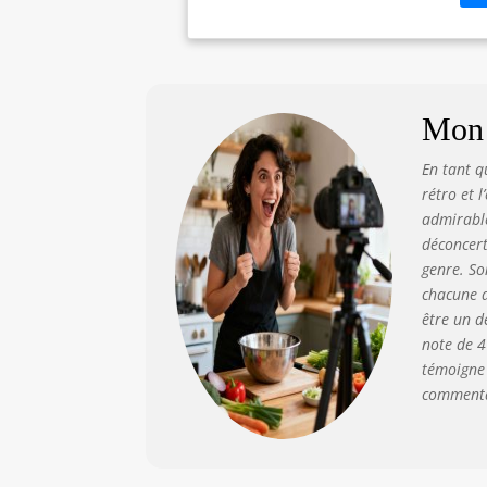
Mon 
En tant q
rétro et 
admirable
déconcert
genre. So
chacune d
être un d
note de 4
témoigne 
commentai