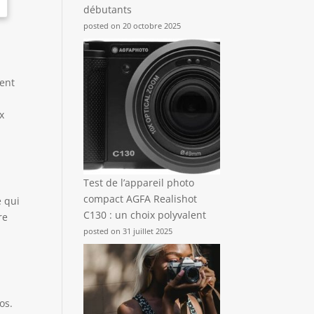
débutants
posted on 20 octobre 2025
ment
x
l
Test de l’appareil photo
compact AGFA Realishot
e qui
C130 : un choix polyvalent
re
posted on 31 juillet 2025
os.