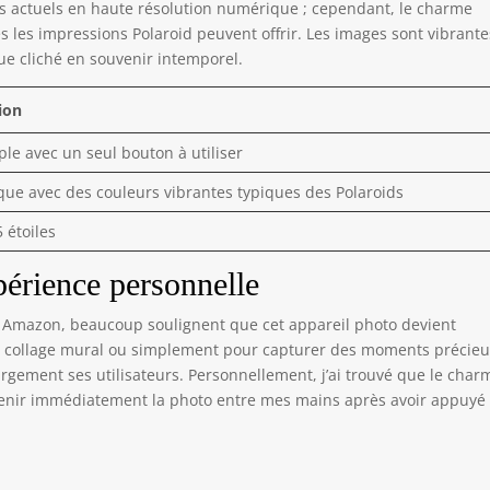
ds actuels en haute résolution numérique ; cependant, le charme
s les impressions Polaroid peuvent offrir. Les images sont vibrante
e cliché en souvenir intemporel.
ion
ple avec un seul bouton à utiliser
que avec des couleurs vibrantes typiques des Polaroids
5 étoiles
xpérience personnelle
ur Amazon, beaucoup soulignent que cet appareil photo devient
un collage mural ou simplement pour capturer des moments précie
largement ses utilisateurs. Personnellement, j’ai trouvé que le char
 tenir immédiatement la photo entre mes mains après avoir appuyé