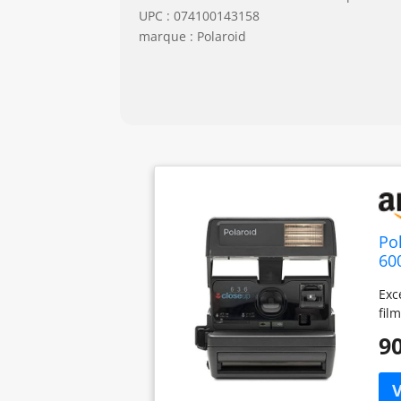
UPC : 074100143158
marque : Polaroid
Po
60
Exc
film
90