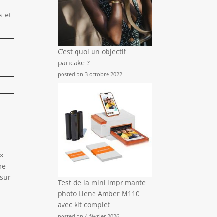
s et
C’est quoi un objectif
pancake ?
posted on 3 octobre 2022
ux
me
 sur
Test de la mini imprimante
photo Liene Amber M110
avec kit complet
posted on 4 février 2026