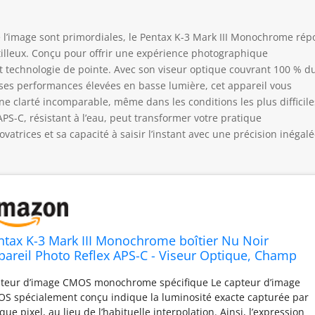
e l’image sont primordiales, le Pentax K-3 Mark III Monochrome ré
illeux. Conçu pour offrir une expérience photographique
 et technologie de pointe. Avec son viseur optique couvrant 100 % d
t ses performances élevées en basse lumière, cet appareil vous
clarté incomparable, même dans les conditions les plus difficile
S-C, résistant à l’eau, peut transformer votre pratique
atrices et sa capacité à saisir l’instant avec une précision inégalé
ntax K-3 Mark III Monochrome boîtier Nu Noir
pareil Photo Reflex APS-C - Viseur Optique, Champ
 Vision 100%, stabilisation SR 5 Axes 5,5 IL, 1600000
teur d’image CMOS monochrome spécifique Le capteur d’image
, Résistant à l’Eau, Rafale 12 IPS
S spécialement conçu indique la luminosité exacte capturée par
que pixel, au lieu de l’habituelle interpolation. Ainsi, l’expression