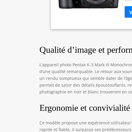
mon
une
de 
sur
off
ave
con
Qualité d’image et perf
pré
con
cha
L’appareil photo Pentax K-3 Mark III Monochro
ref
d’une qualité remarquable. Le retour aux sour
équ
un rendu somptueux qui semble dater de l’âge 
est
permet de saisir des détails époustouflants, r
réf
plu
photographie en noir et blanc trouveront en cet
con
d'é
Ergonomie et convivialité
pou
plu
qui
Ce modèle propose une expérience utilisateur 
bag
rapide et fiable, il surpasse ses prédécesseur