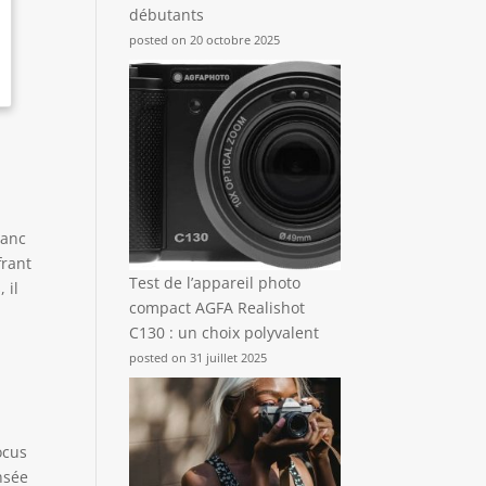
débutants
posted on 20 octobre 2025
lanc
frant
Test de l’appareil photo
 il
compact AGFA Realishot
C130 : un choix polyvalent
posted on 31 juillet 2025
ocus
nsée