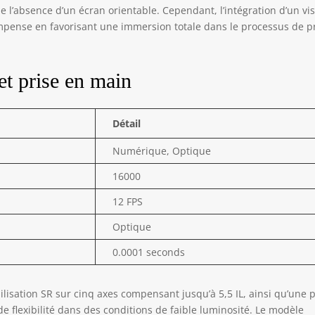
dant la prise de vue, et vous apportant plus de confort.
’absence d’un écran orientable. Cependant, l’intégration d’un vi
nsibilité ISO maximale de 1,6 million] Permet d'obtenir un
pense en favorisant une immersion totale dans le processus de p
ellent pouvoir descriptif dans toute la plage de sensibilité. Le
trage multidimensionnel de l'espace d'image réduit le bruit tout en
ssant des contours fins. Il maximise les performances de
et prise en main
olution et reproduit la texture et les détails du sujet.
Détail
Numérique, Optique
16000
12 FPS
Optique
0.0001 seconds
abilisation SR sur cinq axes compensant jusqu’à 5,5 IL, ainsi qu’une 
e flexibilité dans des conditions de faible luminosité. Le modèle