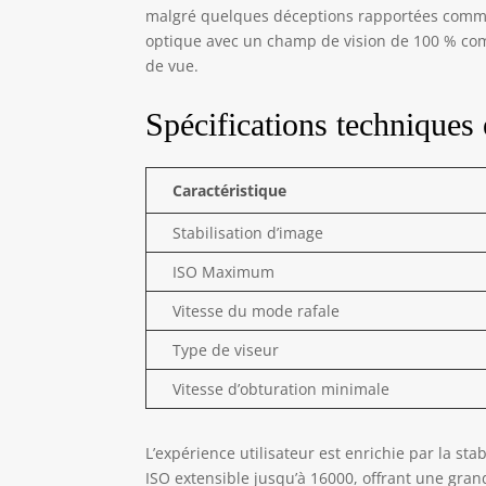
pen
malgré quelques déceptions rapportées comme l
[Se
optique avec un champ de vision de 100 % com
exc
de vue.
fil
lai
Spécifications techniques 
rés
Caractéristique
Stabilisation d’image
ISO Maximum
Vitesse du mode rafale
Type de viseur
Vitesse d’obturation minimale
L’expérience utilisateur est enrichie par la st
ISO extensible jusqu’à 16000, offrant une grand