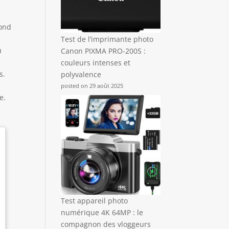
pond
Test de l’imprimante photo
u
Canon PIXMA PRO-200S :
couleurs intenses et
s.
polyvalence
posted on 29 août 2025
e.
Test appareil photo
numérique 4K 64MP : le
compagnon des vloggeurs