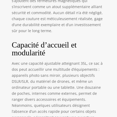
s’ajoutent des fermetures magnétiques qui
d'eau ;
s’inscrivent comme un atout supplémentaire alliant
Compartiments
sécurité et commodité. Aucun détail n’a été négligé,
avant et arrière
pour les
chaque couture est méticuleusement réalisée, gage
ordinateurs
d’une durabilité exemplaire et d’un investissement
portables, avec
sûr pour le long terme.
une poche zippée
supérieure pour
Capacité d’accueil et
les accessoires
modularité
numériques
comme une souris
et un chargeur
Avec une capacité ajustable atteignant 35L, ce sac à
Points de fixation
dos peut accueillir une multitude d’équipements :
complets : Points
appareils photo sans miroir, plusieurs objectifs
de fixation rapide
DSLR/SLR, du matériel de drones, et même un
sur les bretelles
ordinateur portable ou une tablette. Une douzaine
pour les clips de
de poches, internes comme externes, permet de
caméra ; Multiples
ranger divers accessoires et équipements.
points de fixation
Néanmoins, quelques utilisateurs désignent
réservés pour des
l’absence d’un accès rapide pour certains objets
éléments comme