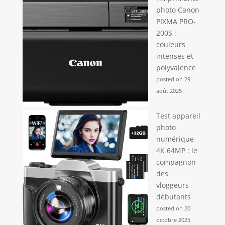
avec une housse
photo Canon
de pluie pour une
PIXMA PRO-
utilisation en
200S :
extérieur
couleurs
intenses et
polyvalence
posted on 29
août 2025
Test appareil
photo
numérique
4K 64MP : le
compagnon
des
vloggeurs
débutants
posted on 20
octobre 2025