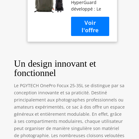
HyperGuard
Imperméable
développé : Le
25L, Vert
nouveau matériau
HyperGuard est
très adapté à une
utilisation dans
des situations
complexes en
extérieur. Il associe
un tissu
Un design innovant et
fonctionnel
fonctionnel
CORDURA à un
revêtement PU
Le PGYTECH OnePro Focux 25-35L se distingue par sa
haute
conception innovante et sa praticité. Destiné
performance,
principalement aux photographes professionnels ou
offrant une
durabilité
amateurs expérimentés, ce sac à dos offre un espace
supérieure, une
généreux et entièrement modulable. En effet, grâce
résistance à la
à ses compartiments modulaires, chaque utilisateur
déchirure et une
peut organiser de manière singulière son matériel
protection contre
de photographie. Les nombreuses cloisons veloutées