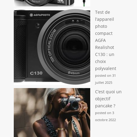
Test de
l’appareil
photo
compact
AGFA
Realishot
C130 : un
choix
polyvalent
posted on 31
juillet 2025
C’est quoi un
objectif
pancake ?
posted on 3
octobre 2022