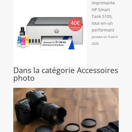
imprimante
HP Smart
Tank 5105,
tout-en-un
performant
posted on 5 avril
2026
Dans la catégorie Accessoires
photo