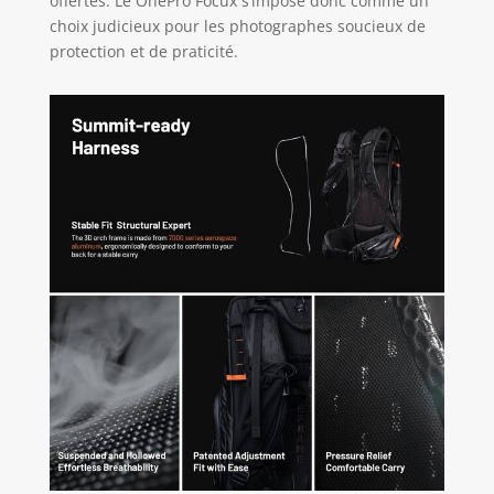
offertes. Le OnePro Focux s’impose donc comme un
total d'environ 20%
choix judicieux pour les photographes soucieux de
par rapport à la
protection et de praticité.
structure
traditionnelle en
PP + mousse.
Comprend des
boucles de
fermeture éclair
anti-vol et une
poche cachée pour
localisateur cachée
pour une sécurité
accrue ; La boucle
de compression
magnétique assure
un rangement
sécurisé ; Livré
avec une housse
de pluie pour une
utilisation en
extérieur