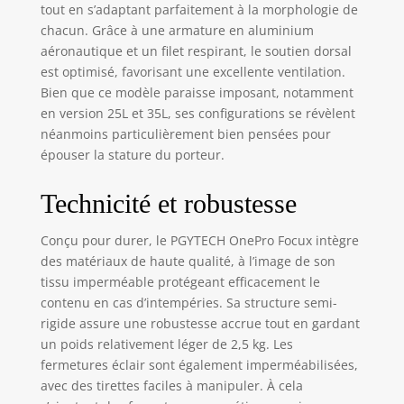
tout en s’adaptant parfaitement à la morphologie de
matériel et un
chacun. Grâce à une armature en aluminium
accès facile
Options de
aéronautique et un filet respirant, le soutien dorsal
stockage
est optimisé, favorisant une excellente ventilation.
polyvalentes :
Bien que ce modèle paraisse imposant, notamment
Poche interne
en version 25L et 35L, ses configurations se révèlent
avant pour les
néanmoins particulièrement bien pensées pour
articles
épouser la stature du porteur.
fréquemment
utilisés ; Poche
Technicité et robustesse
gauche pour les
batteries externes
et les étuis de
Conçu pour durer, le PGYTECH OnePro Focux intègre
lecteur de carte ;
des matériaux de haute qualité, à l’image de son
Poches de batterie
tissu imperméable protégeant efficacement le
droites avec
contenu en cas d’intempéries. Sa structure semi-
indicateurs de
rigide assure une robustesse accrue tout en gardant
charge ; Poches
un poids relativement léger de 2,5 kg. Les
latérales doubles
fermetures éclair sont également imperméabilisées,
pour les trépieds
avec des tirettes faciles à manipuler. À cela
et les bouteilles