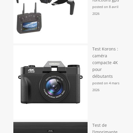
astucieusement la
structure du cadre,
posted on 8 avril
le tissu en maille
2026
et la sangle évidée,
réduisant le poids
total d'environ 20%
par rapport à la
structure
Test Korons :
traditionnelle en
caméra
PP + mousse.
Comprend des
compacte 4K
boucles de
pour
fermeture éclair
débutants
anti-vol et une
posted on 4 mars
poche cachée pour
2026
localisateur cachée
pour une sécurité
accrue ; La boucle
de compression
magnétique assure
un rangement
Test de
sécurisé ; Livré
l’imprimante