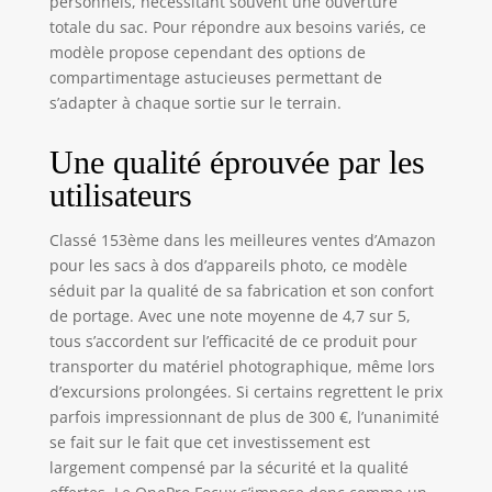
des enceintes ou
personnels, nécessitant souvent une ouverture
des sangles de
totale du sac. Pour répondre aux besoins variés, ce
caméra ; Sangle de
modèle propose cependant des options de
taille pour les clips
compartimentage astucieuses permettant de
de caméra et les
s’adapter à chaque sortie sur le terrain.
mousquetons ;
Avant et côtés pour
Une qualité éprouvée par les
les grands trépieds
; Côtés pour les
utilisateurs
bâtons de trekking
et les piolets ;
Classé 153ème dans les meilleures ventes d’Amazon
Sangles inférieures
pour les sacs à dos d’appareils photo, ce modèle
pour sécuriser les
séduit par la qualité de sa fabrication et son confort
sacs de couchage
de portage. Avec une note moyenne de 4,7 sur 5,
et les tapis de sol
tous s’accordent sur l’efficacité de ce produit pour
Léger mais durable
transporter du matériel photographique, même lors
: OnePro combine
d’excursions prolongées. Si certains regrettent le prix
astucieusement la
structure du cadre,
parfois impressionnant de plus de 300 €, l’unanimité
le tissu en maille
se fait sur le fait que cet investissement est
et la sangle évidée,
largement compensé par la sécurité et la qualité
réduisant le poids