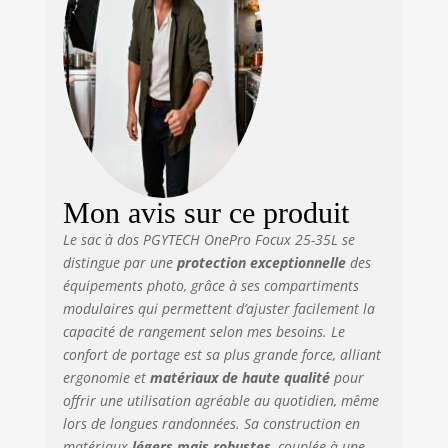
offrant une
durabilité
supérieure, une
résistance à la
déchirure et une
protection contre
les éclaboussures
tout en restant
léger Ouverture
arrière large à 180°
Mon avis sur ce produit
: Le compartiment
Le sac à dos PGYTECH OnePro Focux 25-35L se
avant de style
distingue par une
protection exceptionnelle
des
sandwich peut être
étendu ou
équipements photo, grâce à ses compartiments
comprimé selon
modulaires qui permettent d’ajuster facilement la
les besoins, avec
capacité de rangement selon mes besoins. Le
une manche
confort de portage est sa plus grande force, alliant
centrale ouverte
ergonomie et
matériaux de haute qualité
pour
idéale pour ranger
offrir une utilisation agréable au quotidien, même
des casques, des
lors de longues randonnées. Sa construction en
vêtements et plus
matériaux
légers mais robustes
, couplée à une