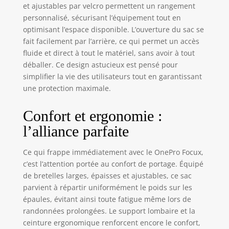
les éclaboussures
et ajustables par velcro permettent un rangement
tout en restant
personnalisé, sécurisant l’équipement tout en
léger Ouverture
optimisant l’espace disponible. L’ouverture du sac se
arrière large à 180°
fait facilement par l’arrière, ce qui permet un accès
: Le compartiment
fluide et direct à tout le matériel, sans avoir à tout
avant de style
sandwich peut être
déballer. Ce design astucieux est pensé pour
étendu ou
simplifier la vie des utilisateurs tout en garantissant
comprimé selon
une protection maximale.
les besoins, avec
une manche
Confort et ergonomie :
centrale ouverte
l’alliance parfaite
idéale pour ranger
des casques, des
vêtements et plus
Ce qui frappe immédiatement avec le OnePro Focux,
encore. L'ouverture
c’est l’attention portée au confort de portage. Équipé
arrière à 180° avec
de bretelles larges, épaisses et ajustables, ce sac
des séparateurs
parvient à répartir uniformément le poids sur les
personnalisables
épaules, évitant ainsi toute fatigue même lors de
garantit un
randonnées prolongées. Le support lombaire et la
rangement
ceinture ergonomique renforcent encore le confort,
organisé du