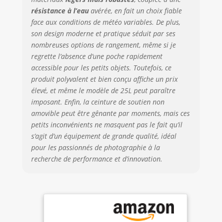
encore. L'ouverture
résistance à l’eau
avérée, en fait un choix fiable
arrière à 180° avec
face aux conditions de météo variables. De plus,
des séparateurs
son design moderne et pratique séduit par ses
personnalisables
garantit un
nombreuses options de rangement, même si je
rangement
regrette l’absence d’une poche rapidement
organisé du
accessible pour les petits objets. Toutefois, ce
matériel et un
produit polyvalent et bien conçu affiche un prix
accès facile
élevé, et même le modèle de 25L peut paraître
Options de
imposant. Enfin, la ceinture de soutien non
stockage
amovible peut être gênante par moments, mais ces
polyvalentes :
petits inconvénients ne masquent pas le fait qu’il
Poche interne
s’agit d’un équipement de grande qualité, idéal
avant pour les
pour les passionnés de photographie à la
articles
fréquemment
recherche de performance et d’innovation.
utilisés ; Poche
gauche pour les
batteries externes
et les étuis de
lecteur de carte ;
Poches de batterie