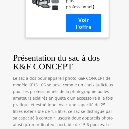
plus
Sac de Photo
professionnel】:
25 Litres avec
Taille:
Housse de
30*24*44.5cm,
Pluie Peut
Couleur: gris, 25
Contenir 2
litres de capacité
Appareils
du compartiment
Photo comme
principal+1.5 litres
Canon Nikon
de capacité
Sony Olympus
supérieur. K&F
et 15.6"
Présentation du sac à dos
Concept sac pour
Ordinateur
K&F CONCEPT
appareil photo
Portable
peut contenir 2
Le sac à dos pour appareil photo K&F CONCEPT de
appareils photos, 4
modèle KF13.105 se pose comme un choix judicieux
objectifs, 1
pour les professionnels de la photographie ou les
ordinateur
portable de 15,6
amateurs éclairés en quête d’un accessoire à la fois
pouces, 1 iPad de
pratique et esthétique. Avec une capacité de 25
10,5 pouces,
litres extensible de 1,5 litre, ce sac se distingue par
trépied et autres
sa capacité à contenir jusqu’à deux appareils photo
équipements
ainsi qu’un ordinateur portable de 15,6 pouces. Les
professionnels. Le