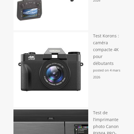
2026
confortable pour appareil photo: Le dos et la
bandoulière ergonomiques en maille respirante et
rembourrée (réglables de 20 à 38,9 pouces) sont
conçus pour un transport confortable,
répartissant le poids uniformément et réduisant la
charge sur les épaules. (Accessoires inclus : housse
de pluie x1） Sac photo voyage: La ceinture trolley
à l'arrière assure le confort pendant le voyage.
Test Korons :
Nos sacs d'épaule pour appareil photo sont
caméra
parfaits pour les voyages et offrent des
fonctionnalités pratiques pour les photographes
compacte 4K
et les passionnés d'appareil photo
pour
débutants
posted on 4 mars
2026
Test de
l’imprimante
photo Canon
PIXMA PRO-