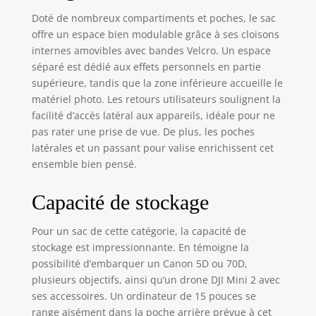
tournée d'environ
Doté de nombreux compartiments et poches, le sac
45° pour s'adapter
offre un espace bien modulable grâce à ses cloisons
à différentes
internes amovibles avec bandes Velcro. Un espace
formes de corps et
à différents
séparé est dédié aux effets personnels en partie
largeurs d'épaules.
supérieure, tandis que la zone inférieure accueille le
Les deux
matériel photo. Les retours utilisateurs soulignent la
bandoulières sont
facilité d’accès latéral aux appareils, idéale pour ne
amovibles, donc le
pas rater une prise de vue. De plus, les poches
sac à bandoulière
latérales et un passant pour valise enrichissent cet
et le sac à dos
ensemble bien pensé.
peuvent être
changés librement.
Capacité de stockage
【Conception
humanisée】
L'ensemble du sac
Pour un sac de cette catégorie, la capacité de
est conçu comme
stockage est impressionnante. En témoigne la
une structure de
possibilité d’embarquer un Canon 5D ou 70D,
cadre en forme de
plusieurs objectifs, ainsi qu’un drone DJI Mini 2 avec
H pour fournir plus
ses accessoires. Un ordinateur de 15 pouces se
de points d'appui
range aisément dans la poche arrière prévue à cet