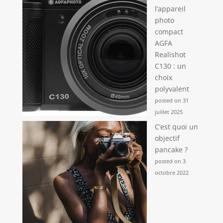
l’appareil
photo
compact
AGFA
Realishot
C130 : un
choix
polyvalent
posted on 31
juillet 2025
C’est quoi un
objectif
pancake ?
posted on 3
octobre 2022