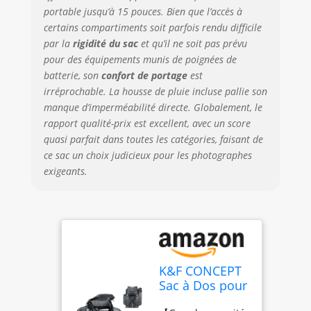
équipements, ou
portable jusqu’à 15 pouces. Bien que l’accès à
vous pouvez ouvrir
certains compartiments soit parfois rendu difficile
le haut du sac
par la
rigidité du sac
et qu’il ne soit pas prévu
pour un accès
pour des équipements munis de poignées de
direct. 【Boucle
batterie, son
confort de portage
est
détachable
brevetée】La
irréprochable. La housse de pluie incluse pallie son
boucle détachable
manque d’imperméabilité directe. Globalement, le
brevetée peut être
rapport qualité-prix est excellent, avec un score
tournée d'environ
quasi parfait dans toutes les catégories, faisant de
45° pour s'adapter
ce sac un choix judicieux pour les photographes
à différentes
exigeants.
formes de corps et
à différents
largeurs d'épaules.
Les deux
bandoulières sont
amovibles, donc le
sac à bandoulière
K&F CONCEPT
et le sac à dos
Sac à Dos pour
peuvent être
Appareil Photo
changés librement.