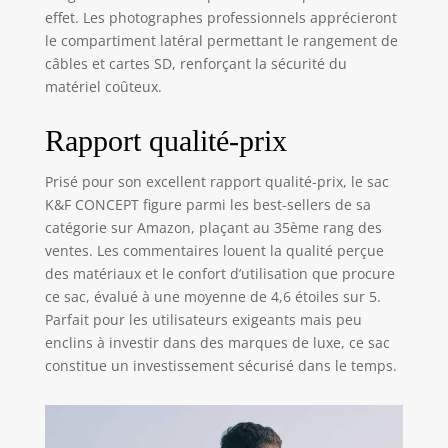
et réduire le poids
effet. Les photographes professionnels apprécieront
total du sac pour
le compartiment latéral permettant le rangement de
vous. Les larges
câbles et cartes SD, renforçant la sécurité du
bandoulières du
matériel coûteux.
sac pour appareil
photo est
rembourrée pour
Rapport qualité-prix
vous aider à
disperser le poids
Prisé pour son excellent rapport qualité-prix, le sac
de vos épaules.
K&F CONCEPT figure parmi les best-sellers de sa
【Matériaux de
catégorie sur Amazon, plaçant au 35ème rang des
haute qualité pour
ventes. Les commentaires louent la qualité perçue
la sécurité】Tout le
des matériaux et le confort d’utilisation que procure
corps du sac photo
ce sac, évalué à une moyenne de 4,6 étoiles sur 5.
est recouvert d'un
matériau
Parfait pour les utilisateurs exigeants mais peu
imperméable de
enclins à investir dans des marques de luxe, ce sac
haute qualité et
constitue un investissement sécurisé dans le temps.
équipé de
fermetures éclair
étanches.De plus,
nous vous