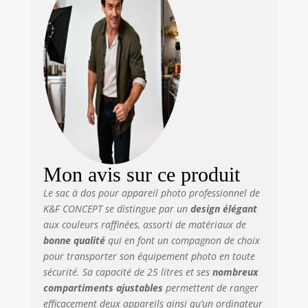
appareils photos, 4
objectifs, 1
ordinateur
portable de 15,6
pouces, 1 iPad de
10,5 pouces,
trépied et autres
équipements
professionnels. Le
compartiment
supérieur peut
contenir le
Mon avis sur ce produit
téléobjectif ou des
Le sac à dos pour appareil photo professionnel de
objets personnels.
K&F CONCEPT se distingue par un
design élégant
【Multi Accès, plus
pratique】Les 2
aux couleurs raffinées, assorti de matériaux de
côtés du sac photo
bonne qualité
qui en font un compagnon de choix
sont zippé pour
pour transporter son équipement photo en toute
vous permettre de
sécurité. Sa capacité de 25 litres et ses
nombreux
retirer rapidement
compartiments ajustables
permettent de ranger
votres
efficacement deux appareils ainsi qu’un ordinateur