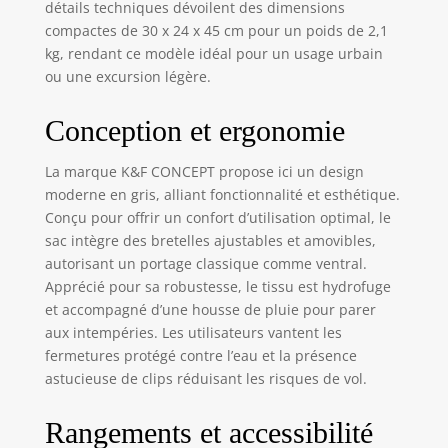
détails techniques dévoilent des dimensions
compartiment
compactes de 30 x 24 x 45 cm pour un poids de 2,1
supérieur peut
kg, rendant ce modèle idéal pour un usage urbain
contenir le
ou une excursion légère.
téléobjectif ou des
objets personnels.
【Multi Accès, plus
Conception et ergonomie
pratique】Les 2
côtés du sac photo
La marque K&F CONCEPT propose ici un design
sont zippé pour
moderne en gris, alliant fonctionnalité et esthétique.
vous permettre de
Conçu pour offrir un confort d’utilisation optimal, le
retirer rapidement
sac intègre des bretelles ajustables et amovibles,
votres
autorisant un portage classique comme ventral.
équipements, ou
Apprécié pour sa robustesse, le tissu est hydrofuge
vous pouvez ouvrir
et accompagné d’une housse de pluie pour parer
le haut du sac
pour un accès
aux intempéries. Les utilisateurs vantent les
direct. 【Boucle
fermetures protégé contre l’eau et la présence
détachable
astucieuse de clips réduisant les risques de vol.
brevetée】La
boucle détachable
Rangements et accessibilité
brevetée peut être