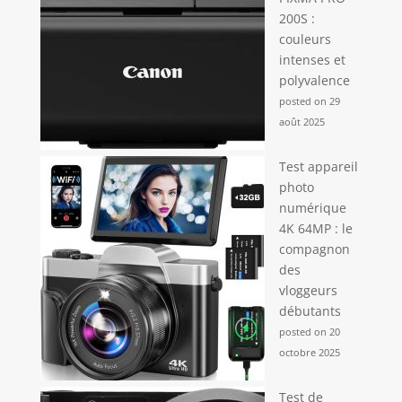
200S :
couleurs
intenses et
polyvalence
posted on 29
août 2025
Test appareil
photo
numérique
4K 64MP : le
compagnon
des
vloggeurs
débutants
posted on 20
octobre 2025
Test de