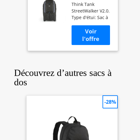
Think Tank
Noir - Étuis et
StreetWalker V2.0.
Housses
Type d'étui: Sac à
d’appareils
dos Compatibilité
Photo (Sac à
de marque:
Dos, Universel,
Universel Taille
Compartiment
maximum d'écran
pour
de Notebook: 38,1
Notebook,
cm (15") Couleur
Noir)
du produit: Noir
Découvrez d’autres sacs à
dos
-28%