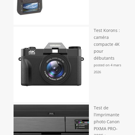
éponge abondante aident à soulager le stress de
votre épaule. Les deux côtés de la bandoulière
avec un design de poche peuvent accrocher des
lunettes de soleil et d'autres petits pendentifs. Ce
livre sacs pour hommes .Et c'est un cadeau idéal
pour les hommes femmes.
Test Korons :
caméra
compacte 4K
pour
débutants
posted on 4 mars
2026
Test de
l’imprimante
photo Canon
PIXMA PRO-