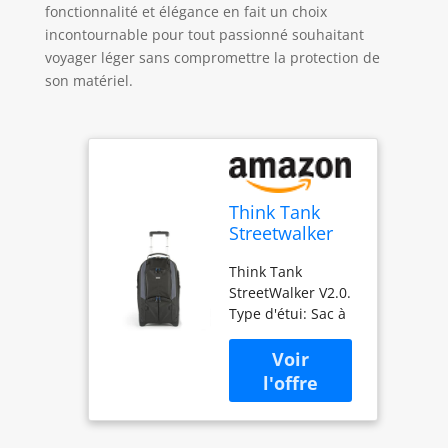
fonctionnalité et élégance en fait un choix
incontournable pour tout passionné souhaitant
voyager léger sans compromettre la protection de
son matériel.
Think Tank
Streetwalker
V2.0 Sac à Dos
Think Tank
Noir - Étuis et
StreetWalker V2.0.
Housses
Type d'étui: Sac à
d’appareils
dos Compatibilité
Photo (Sac à
de marque:
Dos, Universel,
Universel Taille
Compartiment
maximum d'écran
pour
de Notebook: 38,1
Notebook,
cm (15") Couleur
Noir)