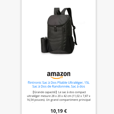
flintronic Sac à Dos Pliable Ultraléger, 15L
Sac à Dos de Randonnée, Sac à dos
Imperméable Unisexe, Confort et Légèreté,
【Grande capacité】Le sac à dos compact
pour le Sport en Plein air Marche
ultraléger mesure 28 x 20 x 42 cm (11,02 x 7,87 x
Randonnée Camping et Vélo, Noir
16,54 pouces). Un grand compartiment principal
zippé, une poche avant zippée et deux poches en
filet extensible pour les bouteilles d'eau ou les
10,19 €
parapluies. Le sac à dos de sport de plein air