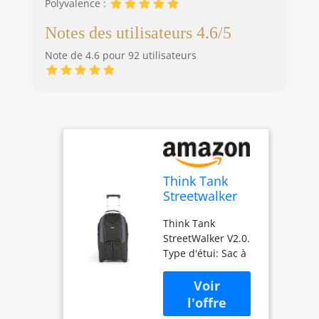
Polyvalence :
Notes des utilisateurs 4.6/5
Note de 4.6 pour 92 utilisateurs
Think Tank
Streetwalker
V2.0 Sac à Dos
Think Tank
Noir - Étuis et
StreetWalker V2.0.
Housses
Type d'étui: Sac à
d’appareils
dos Compatibilité
Photo (Sac à
de marque:
Dos, Universel,
Universel Taille
Compartiment
maximum d'écran
pour