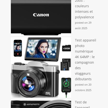
200S :
couleurs
intenses et
polyvalence
posted on 29
août 2025
Test appareil
photo
numérique
4K 64MP : le
compagnon
des
vloggeurs
débutants
posted on 20
octobre 2025
Test de
l’appareil