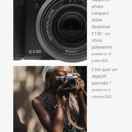
photo
compact
AGFA
Realishot
C130 : un
choix
polyvalent
posted on 31
juillet 2025
C’est quoi un
objectif
pancake ?
posted on 3
octobre 2022