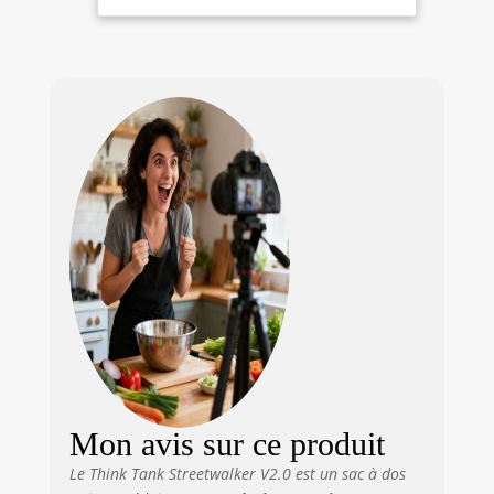
de Notebook: 38,1
Notebook,
cm (15") Couleur
Noir)
du produit: Noir
Mon avis sur ce produit
Le Think Tank Streetwalker V2.0 est un sac à dos