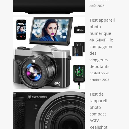
août 2025
Test appareil
photo
numérique
4K 64MP : le
compagnon
des
vloggeurs
débutants
posted on 20
octobre 2025
Test de
l’appareil
photo
compact
AGFA
Realishot