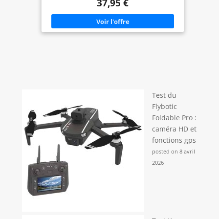
37,95 €
rembourrée
Test du
Flybotic
Foldable Pro :
caméra HD et
fonctions gps
posted on 8 avril
2026