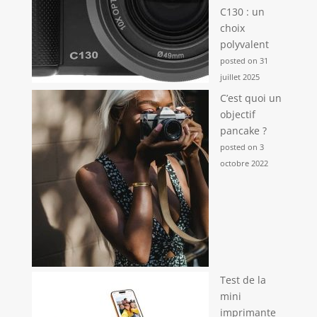
C130 : un
choix
polyvalent
posted on 31
juillet 2025
C’est quoi un
objectif
pancake ?
posted on 3
octobre 2022
Test de la
mini
imprimante