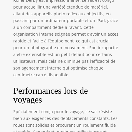
Roller Derby est impressionnante. Le sac est conçu
17" et une tablette
pour accueillir une variété étendue de matériel,
de 10" -
allant des appareils photo reflex aux objectifs, en
L'ordinateur
passant par un ordinateur portable et un iPad, grâce
portable peut
à un compartiment dédié à l’avant. Cette
étendre les
organisation interne soignée permet d’avoir un accès
dimensions
rapide et facile à l’équipement, ce qui est crucial
extérieures du
pour un photographe en mouvement. Son incapacité
rouleau Convient
pour 2 reflex
à être extensible est un petit défaut pour certains
numériques avec
utilisateurs, mais cela ne diminue pas l’efficacité de
objectifs attachés,
son agencement interne qui optimise chaque
plus 5 à 8 objectifs
centimètre carré disponible.
supplémentaires,
et un ordinateur
Performances lors de
portable jusqu'à
17" Dimensions
voyages
intérieures : 33,8 x
45,7 x 16,5 à 19,1
Spécialement conçu pour le voyage, ce sac résiste
cm (l x H x P) (33,8
bien aux exigences des déplacements constants. Les
x 45,7 x 16,5 à 19,1
roues sont solides et procurent un roulement fluide
cm), dimensions
et stable. Cependant, quelques utilisateurs ont