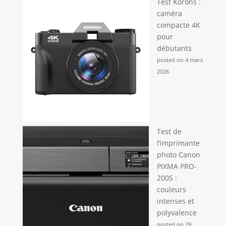
Test Korons :
caméra
compacte 4K
pour
débutants
posted on 4 mars
2026
Test de
l’imprimante
photo Canon
PIXMA PRO-
200S :
couleurs
intenses et
polyvalence
posted on 29