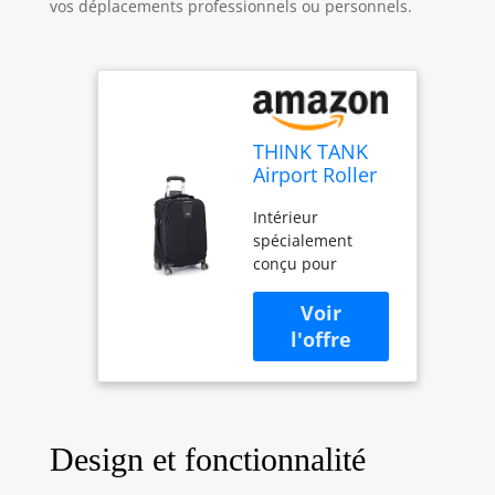
vos déplacements professionnels ou personnels.
THINK TANK
Airport Roller
Derby Sac
Intérieur
bandoulière,
spécialement
75 cm, Noir
conçu pour
(Negro)
maximiser le
matériel de
transport. Répond
à la plupart des
exigences des
compagnies
aériennes
américaines et
Design et fonctionnalité
internationales –