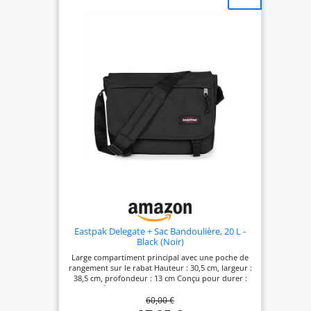
reflète tous les
accessoires retirés
tout en utilisant
uniquement des
séparateurs
minimaux
Eastpak Delegate + Sac Bandoulière, 20 L -
Black (Noir)
Large compartiment principal avec une poche de
rangement sur le rabat Hauteur : 30,5 cm, largeur :
38,5 cm, profondeur : 13 cm Conçu pour durer :
fabriqué dans un tissu 100% nylon Transportez
60,00 €
tout votre matériel informatique : peut même
contenir un ordinateur 17 pouces dans la housse