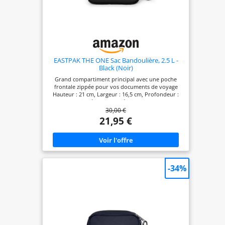
étendre les
dimensions
extérieures du
rouleau La poche
avant peut
contenir un
EASTPAK THE ONE Sac Bandoulière, 2.5 L -
Black (Noir)
ordinateur
Grand compartiment principal avec une poche
portable jusqu'à
frontale zippée pour vos documents de voyage
17" et une tablette
Hauteur : 21 cm, Largeur : 16,5 cm, Profondeur :
de 10" -
5,5 cm Fabriqué dans un mélange 60% nylon 40%
30,00 €
polyester La sangle d'épaule ajustable a été
L'ordinateur
conçue pour un port confortable
21,95 €
portable peut
étendre les
dimensions
extérieures du
rouleau Convient
-34%
pour 2 reflex
numériques avec
objectifs attachés,
plus 5 à 8 objectifs
supplémentaires,