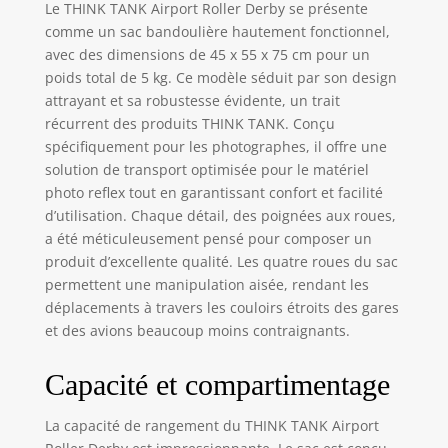
Vérifiez auprès de
Le THINK TANK Airport Roller Derby se présente
votre compagnie
comme un sac bandoulière hautement fonctionnel,
aérienne les
avec des dimensions de 45 x 55 x 75 cm pour un
exigences actuelles
poids total de 5 kg. Ce modèle séduit par son design
en matière de
attrayant et sa robustesse évidente, un trait
bagage à main
récurrent des produits THINK TANK. Conçu
Design ultra léger
spécifiquement pour les photographes, il offre une
ne pèse que 3,4 kg.
(3,4 kg), gardant
solution de transport optimisée pour le matériel
votre sac sous des
photo reflex tout en garantissant confort et facilité
restrictions de
d’utilisation. Chaque détail, des poignées aux roues,
poids –
a été méticuleusement pensé pour composer un
L'ordinateur
produit d’excellente qualité. Les quatre roues du sac
portable peut
permettent une manipulation aisée, rendant les
étendre les
déplacements à travers les couloirs étroits des gares
dimensions
et des avions beaucoup moins contraignants.
extérieures du
rouleau La poche
Capacité et compartimentage
avant peut
contenir un
ordinateur
La capacité de rangement du THINK TANK Airport
portable jusqu'à