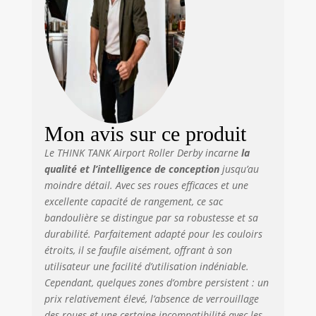
bagage à main
Design ultra léger
ne pèse que 3,4 kg.
(3,4 kg), gardant
votre sac sous des
restrictions de
poids –
L'ordinateur
portable peut
Mon avis sur ce produit
étendre les
Le THINK TANK Airport Roller Derby incarne
la
dimensions
qualité et l’intelligence de conception
jusqu’au
extérieures du
rouleau La poche
moindre détail. Avec ses roues efficaces et une
avant peut
excellente capacité de rangement, ce sac
contenir un
bandoulière se distingue par sa robustesse et sa
ordinateur
durabilité. Parfaitement adapté pour les couloirs
portable jusqu'à
étroits, il se faufile aisément, offrant à son
17" et une tablette
utilisateur une facilité d’utilisation indéniable.
de 10" -
Cependant, quelques zones d’ombre persistent : un
L'ordinateur
prix relativement élevé, l’absence de verrouillage
portable peut
des roues et une certaine incompatibilité avec les