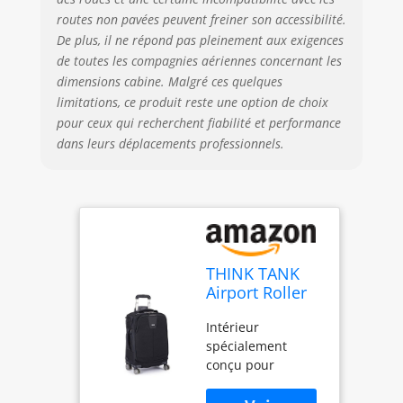
étendre les
routes non pavées peuvent freiner son accessibilité.
dimensions
De plus, il ne répond pas pleinement aux exigences
extérieures du
rouleau Convient
de toutes les compagnies aériennes concernant les
pour 2 reflex
dimensions cabine. Malgré ces quelques
numériques avec
limitations, ce produit reste une option de choix
objectifs attachés,
pour ceux qui recherchent fiabilité et performance
plus 5 à 8 objectifs
dans leurs déplacements professionnels.
supplémentaires,
et un ordinateur
portable jusqu'à
17" Dimensions
intérieures : 33,8 x
45,7 x 16,5 à 19,1
cm (l x H x P) (33,8
THINK TANK
x 45,7 x 16,5 à 19,1
Airport Roller
cm), dimensions
Derby Sac
extérieures : 35,6 x
Intérieur
bandoulière,
53,3 x 20,3 cm (l x
spécialement
75 cm, Noir
H x P) 3 cm),
conçu pour
(Negro)
compartiment
maximiser le
pour ordinateur
matériel de