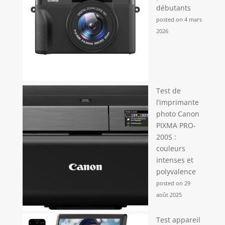
débutants
posted on 4 mars
2026
Test de
l’imprimante
photo Canon
PIXMA PRO-
200S :
couleurs
intenses et
polyvalence
posted on 29
août 2025
Test appareil