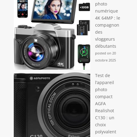
photo
numérique
4K 64MP : le
compagnon
des
vloggeurs
débutants
posted on 20
octobre 2025
Test de
l’appareil
photo
compact
AGFA
Realishot
C130 : un
choix
polyvalent