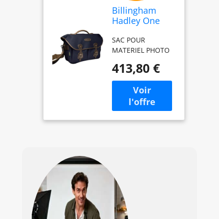
Billingham
Hadley One
Bag - Chocolat
SAC POUR
Marine
MATERIEL PHOTO
413,80 €