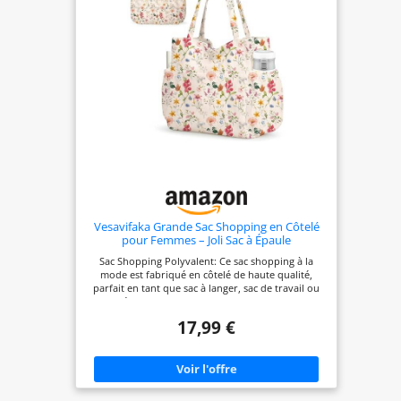
x 35 cm
Vesavifaka Grande Sac Shopping en Côtelé
pour Femmes – Joli Sac à Épaule
Aesthétique, Sac en Toile Réutilisable avec
Sac Shopping Polyvalent: Ce sac shopping à la
Fermeture Éclair et Poches Multiples pour
mode est fabriqué en côtelé de haute qualité,
Travail École Gym Voyage
parfait en tant que sac à langer, sac de travail ou
sac d'école pour femmes. Il offre de l'espace de
rangement pour des livres, l'électronique et les
17,99 €
besoins quotidiens, ce qui le rend idéal pour des
usages variés, du sac shopping au sac de travail
femme Disposition Intelligente des Poches: Ce sac
pratique offre un compartiment intérieur à
fermeture éclair, une poche ouverte, une poche
extérieure et deux poches latérales. Cette