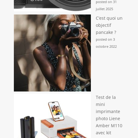
posted on 31
juillet 2025
C’est quoi un
objectif
pancake ?
posted on 3
octobre 2022
Test de la
mini
imprimante
photo Liene
Amber M110
avec kit