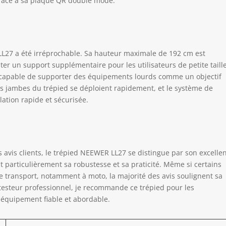
grâce à sa plaque QR double mode.
r les accessoires et appareils externes tels que les bras
iques, les moniteurs, les téléphones portables, les microphones,
 lampes vidéo, etc.
L27 a été irréprochable. Sa hauteur maximale de 192 cm est
er un support supplémentaire pour les utilisateurs de petite taille
e, capable de supporter des équipements lourds comme un objectif
s jambes du trépied se déploient rapidement, et le système de
lation rapide et sécurisée.
 avis clients, le trépied NEEWER LL27 se distingue par son excelle
nt particulièrement sa robustesse et sa praticité. Même si certains
 transport, notamment à moto, la majorité des avis soulignent sa
que testeur professionnel, je recommande ce trépied pour les
 équipement fiable et abordable.