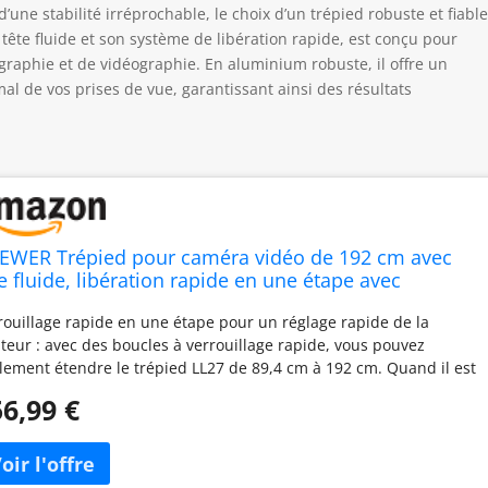
ne stabilité irréprochable, le choix d’un trépied robuste et fiable
tête fluide et son système de libération rapide, est conçu pour
raphie et de vidéographie. En aluminium robuste, il offre un
l de vos prises de vue, garantissant ainsi des résultats
EWER Trépied pour caméra vidéo de 192 cm avec
te fluide, libération rapide en une étape avec
ortissement réglable, trépied robuste en
rouillage rapide en une étape pour un réglage rapide de la
uminium, plaque QR double mode pour appareils
teur : avec des boucles à verrouillage rapide, vous pouvez
oto reflex
ilement étendre le trépied LL27 de 89,4 cm à 192 cm. Quand il est
ps de le ranger, le trépied de photographie se replie à une
6,99 €
gueur de 91 cm et tient dans le sac de transport pour un
gement et un transport faciles Construction robuste et utilisation
yvalente : fabriqué en alliage d'aluminium, le trépied vidéo
pose de pieds de trépied multi-tubulaires qui tiennent debout