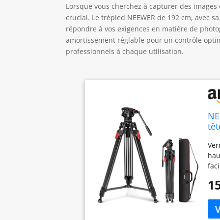
Lorsque vous cherchez à capturer des images d’u
crucial. Le trépied NEEWER de 192 cm, avec sa 
répondre à vos exigences en matière de photog
amortissement réglable pour un contrôle optima
professionnels à chaque utilisation.
NE
tê
am
Ver
al
hau
ph
fac
tem
15
lon
ran
pol
dis