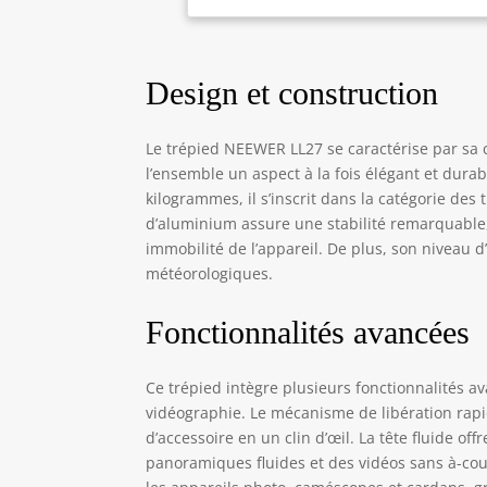
mêm
équ
le 
Design et construction
l'e
enc
pro
Le trépied NEEWER LL27 se caractérise par sa c
d'a
l’ensemble un aspect à la fois élégant et dura
la 
kilogrammes, il s’inscrit dans la catégorie des
bas
poi
d’aluminium assure une stabilité remarquable, 
flu
immobilité de l’appareil. De plus, son niveau d
le 
météorologiques.
dis
car
Fonctionnalités avancées
dég
rap
ent
Ce trépied intègre plusieurs fonctionnalités 
les
vidéographie. Le mécanisme de libération rapi
ce 
d’accessoire en un clin d’œil. La tête fluide 
app
panoramiques fluides et des vidéos sans à-coup
cam