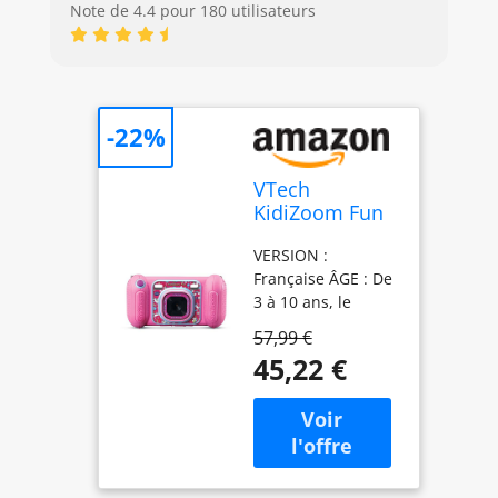
Note de 4.4 pour 180 utilisateurs
-22%
VTech
KidiZoom Fun
Rose Appareil
VERSION :
Photo
Française ÂGE : De
Numérique
3 à 10 ans, le
Enfant Dès 3
premier appareil
Ans
57,99 €
photo numérique 9
45,22 €
en 1 spécialement
conçu pour les
enfants ACTIVITÉS :
4 super jeux inclus
/ Plus de 40
trucages photo