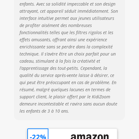
Emplacement pour
enfants. Avec sa solidité impeccable et son design
carte microSD (non
attrayant, cet appareil séduit immédiatement. Son
fournie) / Réglage
interface intuitive permet aux jeunes utilisateurs
de la luminosité
de profiter aisément des nombreuses
SIMPLE
fonctionnalités telles que les filtres rigolos et les
D’UTILISATION :
effets amusants, offrant ainsi une expérience
Double viseur, gros
enrichissante sans se perdre dans la complexité
bouton de
déclencheur et
technique. Il s’avère être un choix parfait pour un
dragonne de
cadeau, stimulant à la fois la créativité et
sécurité. INCLUS :
l’apprentissage des tout-petits. Cependant, la
Contrôle parental
qualité du service après-vente laisse à désirer, ce
pour limiter le
qui peut être préoccupant en cas de problème. En
temps de jeu
résumé, malgré quelques lacunes en termes de
quotidien / Arrêt
support client, le plaisir offert par le KidiZoom
automatique.
demeure incontestable et ravira sans aucun doute
Fonctionne avec 4
les enfants de 3 à 10 ans.
piles LR6 AA non
fournies
-22%