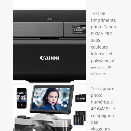
spéciales. Le paquet comprend : 1*appareil photo
pour enfants, 1*carte de 64 Go, 1*lecteur de carte,
1*convertisseur, 1*lanyard, 1*câble USB,1*manuel
Test de
d'utilisation !
l’imprimante
photo Canon
PIXMA PRO-
200S :
couleurs
intenses et
polyvalence
posted on 29
août 2025
Test appareil
photo
numérique
4K 64MP : le
compagnon
des
vloggeurs