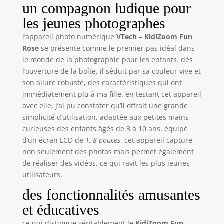
animés / Détection
un compagnon ludique pour
de visage /
les jeunes photographes
Transformation de
la voix / Animation
l’appareil photo numérique
VTech – KidiZoom Fun
image par image /
Rose
se présente comme le premier pas idéal dans
Photos
le monde de la photographie pour les enfants. dès
panoramiques
l’ouverture de la boîte, il séduit par sa couleur vive et
CARACTÉRISTIQUES
son allure robuste, des caractéristiques qui ont
TECHNIQUES :
immédiatement plu à ma fille. en testant cet appareil
Grand écran
avec elle, j’ai pu constater qu’il offrait une grande
couleur 1,8 pouces
/ Résolution de 2
simplicité d’utilisation, adaptée aux petites mains
MP / Zoom
curieuses des enfants âgés de 3 à 10 ans. équipé
numérique x4 /
d’un écran LCD de
1, 8 pouces
, cet appareil capture
Mémoire interne
non seulement des photos mais permet également
de 128Mo
de réaliser des vidéos, ce qui ravit les plus jeunes
permettant
utilisateurs.
d’enregistrer
jusqu’à 740 photos
des fonctionnalités amusantes
ou 9min de vidéo /
et éducatives
Emplacement pour
carte microSD (non
ce qui distingue véritablement le
KidiZoom Fun