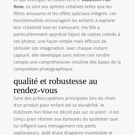
fournie) / Réglage
Rose
, ce sont ses options créatives telles que les
de la luminosité
filtres amusants et les effets spéciaux intégrés. ces
SIMPLE
fonctionnalités encouragent les enfants à explorer
D’UTILISATION :
leur créativité tout en s’amusant. ma fille a
Double viseur, gros
particulièrement apprécié l’ajout de cadres colorés à
bouton de
ses photos, une façon simple mais efficace de
déclencheur et
stimuler son imagination. avec chaque instant
dragonne de
capturé, elle développe sans même s’en rendre
sécurité. INCLUS :
compte une compréhension intuitive des bases de la
Contrôle parental
pour limiter le
composition photographique.
temps de jeu
qualité et robustesse au
quotidien / Arrêt
automatique.
rendez-vous
Fonctionne avec 4
l’une des préoccupations principales lors du choix
piles LR6 AA non
d’un produit pour enfant est sa durabilité. le
fournies
KidiZoom Fun Rose ne déçoit pas sur ce point : il est
conçu pour résister aux épreuves du quotidien que
lui infligent sans ménagement nos petits
explorateurs. doté d’une dragonne inamovible et