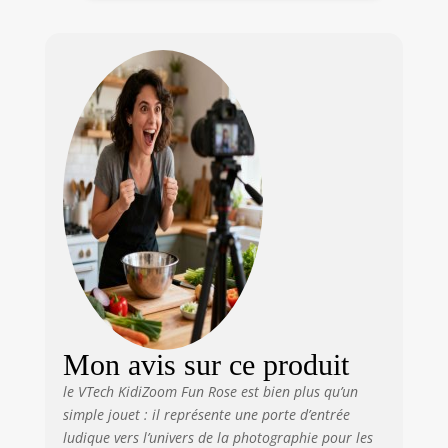
dont des cadres
animés / Détection
de visage /
Transformation de
la voix / Animation
image par image /
Photos
panoramiques
CARACTÉRISTIQUES
TECHNIQUES :
Grand écran
couleur 1,8 pouces
/ Résolution de 2
MP / Zoom
numérique x4 /
Mémoire interne
de 128Mo
Mon avis sur ce produit
permettant
d’enregistrer
le VTech KidiZoom Fun Rose est bien plus qu’un
jusqu’à 740 photos
simple jouet : il représente une porte d’entrée
ou 9min de vidéo /
ludique vers l’univers de la photographie pour les