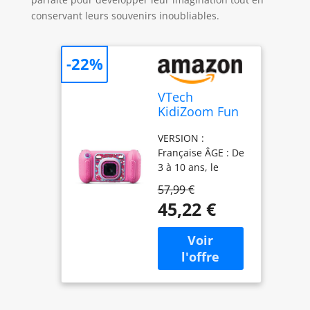
conservant leurs souvenirs inoubliables.
-22%
VTech
KidiZoom Fun
Rose Appareil
VERSION :
Photo
Française ÂGE : De
Numérique
3 à 10 ans, le
Enfant Dès 3
premier appareil
Ans
57,99 €
photo numérique 9
45,22 €
en 1 spécialement
conçu pour les
enfants ACTIVITÉS :
4 super jeux inclus
/ Plus de 40
trucages photo
dont des cadres