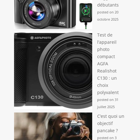
débutants
posted on 20
octobre 2025
Test de
l’appareil
photo
compact
AGFA
Realishot
C130 : un
choix
polyvalent
posted on 31
juillet 2025
C’est quoi un
objectif
pancake ?
posted on 3