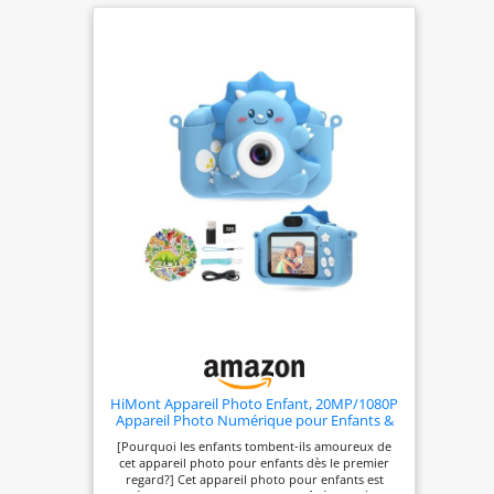
Photos
panoramiques
CARACTÉRISTIQUES
TECHNIQUES :
Grand écran
couleur 1,8 pouces
/ Résolution de 2
MP / Zoom
numérique x4 /
Mémoire interne
de 128Mo
permettant
d’enregistrer
jusqu’à 740 photos
ou 9min de vidéo /
Emplacement pour
carte microSD (non
fournie) / Réglage
HiMont Appareil Photo Enfant, 20MP/1080P
Appareil Photo Numérique pour Enfants &
de la luminosité
Caméra Vidéo Selfie avec Carte TF
[Pourquoi les enfants tombent-ils amoureux de
SIMPLE
32G,Camera Enfant Cadeau de
cet appareil photo pour enfants dès le premier
Noël&Anniversaire pour Filles Garçons de 3
D’UTILISATION :
regard?] Cet appareil photo pour enfants est
à 12 Ans(Bleu)