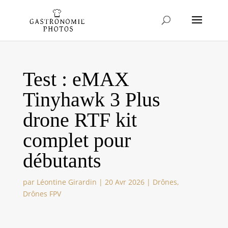
Test : eMAX
Tinyhawk 3 Plus
drone RTF kit
complet pour
débutants
par
Léontine Girardin
|
20 Avr 2026
|
Drônes
,
Drônes FPV