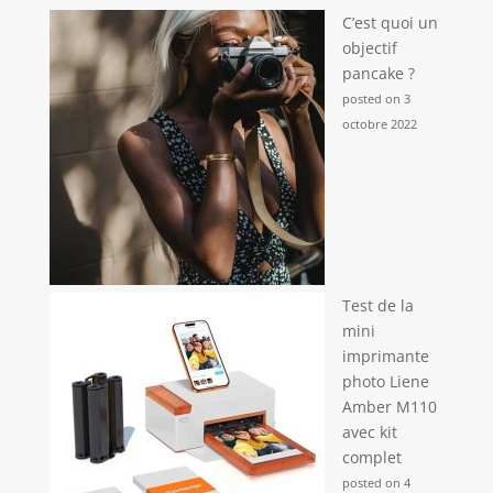
C’est quoi un
objectif
pancake ?
posted on 3
octobre 2022
Test de la
mini
imprimante
photo Liene
Amber M110
avec kit
complet
posted on 4