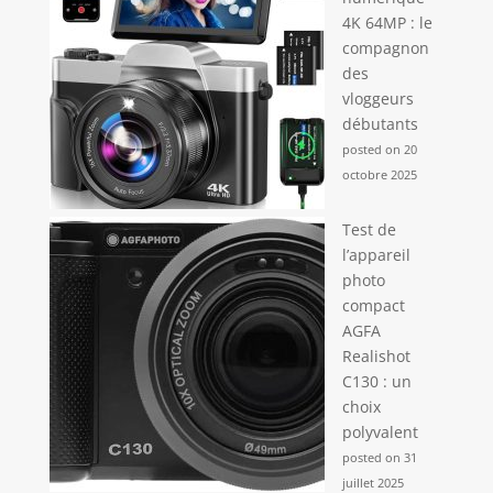
4K 64MP : le
compagnon
des
vloggeurs
débutants
posted on 20
octobre 2025
Test de
l’appareil
photo
compact
AGFA
Realishot
C130 : un
choix
polyvalent
posted on 31
juillet 2025