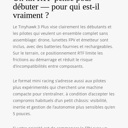
débuter — pour qui est-il
electronics are
well-protected
vraiment ?
within the
aircraft's sturdy
Le Tinyhawk 3 Plus vise clairement les débutants et
internals. ✈With
les pilotes qui veulent un ensemble complet sans
increased
assemblage: drone, lunettes FPV et émetteur sont
transmission
inclus, avec des batteries fournies et rechargeables.
power, the
Tinyhawk III Plus
Sur le terrain, ce positionnement RTF limite les
HD Zero Drone
frictions au démarrage et réduit le risque
punches through
d’incompatibilités entre composants.
interference and
obstacles with
Le format mini racing s’adresse aussi aux pilotes
ease. You'll
plus expérimentés qui cherchent une machine
experience a more
compacte pour s’entraîner, à condition d’accepter les
robust signal,
compromis habituels d’un petit châssis: visibilité,
allowing you to fly
with confidence
inertie et gestion de l’autonomie plus sensibles qu’en
even in
5 pouces.
challenging
environments.