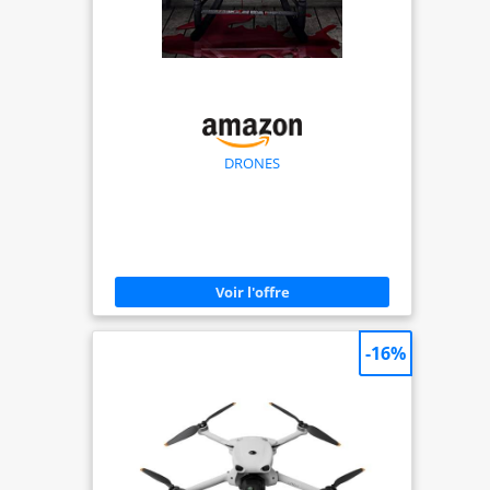
your FPV flights in stunning HD,
review them, or share your
exhilarating flight footage with
others. ✈Taking control to the
next level, the E8 transmitter,
featuring high-quality gimbals,
guarantees unmatched
DRONES
precision and smoothness,
raising the bar for drone
control. The E8 Transmitter is
the perfect companion for the
Tinyhawk III Plus HD Zero Drone,
offering an exceptional flying
experience with its cutting-edge
ELRS (ExpressLRS) transmitter
-16%
protocol. ELRS is renowned for
its low latency and rock-solid
signal reliability, ensuring that
your commands are executed
with lightning-fast
responsiveness.