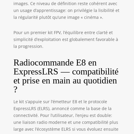
system ensures
images. Ce niveau de définition reste cohérent avec
that every detail
un usage d’apprentissage: on privilégie la lisibilité et
of your flight is
la régularité plutôt qu’une image « cinéma ».
captured in
stunning high-
definition quality.
Pour un premier kit FPV, l’équilibre entre clarté et
Say goodbye to
simplicité d’exploitation est globalement favorable à
low quality feeds
la progression.
and immerse
yourself in the
Radiocommande E8 en
crystal-clear
ExpressLRS — compatibilité
visuals that HD
Zero delivers. ✈
et prise en main au quotidien
Alongside the
?
Tinyhawk III Plus
HD version, we
proudly unveil the
Le kit s’appuie sur l’émetteur E8 et le protocole
reimagined
ExpressLRS (ELRS), annoncé comme la base de la
Transporter 2 HD
connectivité. Pour l’utilisateur, l’enjeu est double:
FPV Goggle. It
une liaison radio moderne et une compatibilité plus
features a
large avec l’écosystème ELRS si vous évoluez ensuite
detachable screen