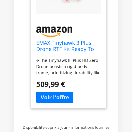
EMAX Tinyhawk 3 Plus
Drone RTF Kit Ready To
Fly FPV HD Zero Drone
✈The Tinyhawk III Plus HD Zero
Mini Racing
Drone boasts a rigid body
Quadricoptère avec
frame, prioritizing durability like
Lunettes et E8 Émetteur
never before. Every weak point
pour Enfants Adultes et
509,99 €
has been meticulously
Débutants
reinforced, ensuring ultimate
reliability. Feel confident as you
race, knowing that your motors
and electronics are well-
protected within the aircraft's
sturdy internals. ✈With
Disponibilité et prix à jour – informations fournies
increased transmission power,