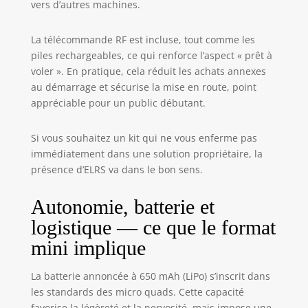
vers d’autres machines.
that can be paired
with our brand-
La télécommande RF est incluse, tout comme les
new E8
transmitter,
piles rechargeables, ce qui renforce l’aspect « prêt à
providing a fully
voler ». En pratique, cela réduit les achats annexes
customizable
au démarrage et sécurise la mise en route, point
flying experience
appréciable pour un public débutant.
tailored to your
preferences.
Si vous souhaitez un kit qui ne vous enferme pas
Equipped with a
immédiatement dans une solution propriétaire, la
powerful receiver,
présence d’ELRS va dans le bon sens.
the Transporter 2
HD ensures a
pristine high-
Autonomie, batterie et
definition video
logistique — ce que le format
feed, delivering
the clearest
mini implique
visuals possible.
And with the
La batterie annoncée à 650 mAh (LiPo) s’inscrit dans
built-in DVR, you
les standards des micro quads. Cette capacité
can capture your
favorise la légèreté et la nervosité, mais impose une