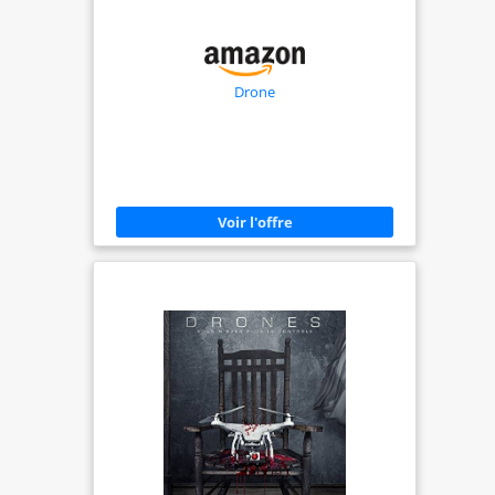
of your flight is captured in
stunning high-definition quality.
Say goodbye to low quality feeds
Drone
and immerse yourself in the
crystal-clear visuals that HD
Zero delivers. ✈Alongside the
Tinyhawk III Plus HD version, we
proudly unveil the reimagined
Transporter 2 HD FPV Goggle. It
features a detachable screen
that can be paired with our
brand-new E8 transmitter,
providing a fully customizable
flying experience tailored to
your preferences. Equipped
with a powerful receiver, the
Transporter 2 HD ensures a
pristine high-definition video
feed, delivering the clearest
visuals possible. And with the
built-in DVR, you can capture