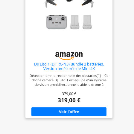
DJI Lito 1 (DJI RC-N3) Bundle 2 batteries,
Version améliorée de Mini 4K
Détection omnidirectionnelle des obstacles[1] – Ce
drone caméra DJI Lito 1 est équipé d’un système
de vision omnidirectionnelle aide le drone à
détecter et à contourner les obstacles[1], ce qui
379,00 €
permet aux débutants de voler en toute confiance.
Prises de vue impressionnantes en toute simplicité
319,00 €
– La fonction ActiveTrack[2] du drone permet un
suivi fluide du sujet, ce qui facilite la capture
d’images de haute qualité avec des mouvements
précis par le drone. Vidéos 4K[3] et images 8K[4] –
Enregistre de superbes vidéos 4K[3] et capture des
photos 8K nettes[4] pour des visuels
époustouflants, idéal pour les créateurs en quête
de contenus haute résolution. Léger et certifié C0