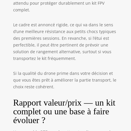
Tinyhawk III Plus
attendu pour protéger durablement un kit FPV
HD Zero Drone,
complet.
offering an
exceptional flying
Le cadre est annoncé rigide, ce qui va dans le sens
experience with
its cutting-edge
d’une meilleure résistance aux petits chocs typiques
ELRS (ExpressLRS)
des premières sessions. En revanche, si l’étui est
transmitter
perfectible, il peut être pertinent de prévoir une
protocol. ELRS is
solution de rangement alternative, surtout si vous
renowned for its
transportez le kit fréquemment.
low latency and
rock-solid signal
Si la qualité du drone prime dans votre décision et
reliability,
que vous êtes prêt à améliorer la partie transport, le
ensuring that your
commands are
choix reste cohérent.
executed with
lightning-fast
Rapport valeur/prix — un kit
responsiveness.
complet ou une base à faire
évoluer ?