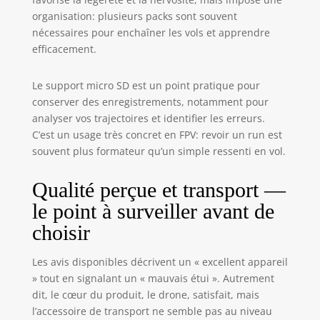
FPV flights in
organisation: plusieurs packs sont souvent
stunning HD,
nécessaires pour enchaîner les vols et apprendre
review them, or
efficacement.
share your
exhilarating flight
footage with
Le support micro SD est un point pratique pour
others. ✈Taking
conserver des enregistrements, notamment pour
control to the next
analyser vos trajectoires et identifier les erreurs.
level, the E8
C’est un usage très concret en FPV: revoir un run est
transmitter,
souvent plus formateur qu’un simple ressenti en vol.
featuring high-
quality gimbals,
Qualité perçue et transport —
guarantees
unmatched
le point à surveiller avant de
precision and
choisir
smoothness,
raising the bar for
drone control. The
Les avis disponibles décrivent un « excellent appareil
E8 Transmitter is
» tout en signalant un « mauvais étui ». Autrement
the perfect
dit, le cœur du produit, le drone, satisfait, mais
companion for the
l’accessoire de transport ne semble pas au niveau