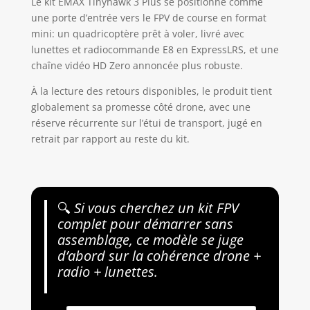
Le kit EMAX Tinyhawk 3 Plus se positionne comme
une porte d’entrée vers le FPV de course en format
mini: un quadricoptère prêt à voler, livré avec
lunettes et radiocommande E8 en ExpressLRS, et une
chaîne vidéo HD Zero annoncée plus robuste.
À la lecture des retours disponibles, le produit tient
globalement sa promesse côté drone, avec une
réserve récurrente sur l’étui de transport, jugé en
retrait par rapport au reste du kit.
🔍
Si vous cherchez un kit FPV
complet pour démarrer sans
assemblage, ce modèle se juge
d’abord sur la cohérence drone +
radio + lunettes.