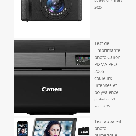
posted on 4 mars
2026
Test de
l’imprimante
photo Canon
PIXMA PRO-
200S :
couleurs
intenses et
polyvalence
posted on 29
août 2025
Test appareil
photo
numérique