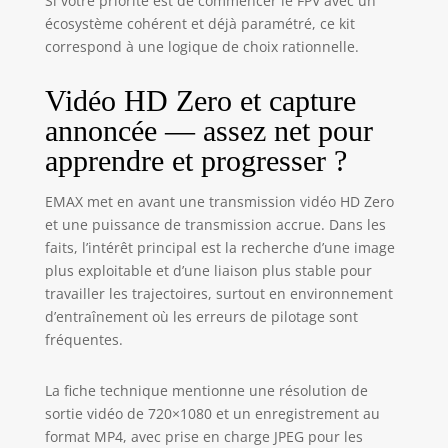
Si votre priorité est de commencer le FPV avec un
Our engineers
écosystème cohérent et déjà paramétré, ce kit
have fine-tuned
correspond à une logique de choix rationnelle.
the analog system
to optimize signal
strength while
Vidéo HD Zero et capture
maintaining
annoncée — assez net pour
stability, so you
apprendre et progresser ?
can focus on your
flight without
worrying about
EMAX met en avant une transmission vidéo HD Zero
signal dropouts. ✈
et une puissance de transmission accrue. Dans les
The Tinyhawk III
faits, l’intérêt principal est la recherche d’une image
Plus HD version
plus exploitable et d’une liaison plus stable pour
features our
travailler les trajectoires, surtout en environnement
groundbreaking
d’entraînement où les erreurs de pilotage sont
HD Zero video
fréquentes.
transmission
system, setting a
new standard for
La fiche technique mentionne une résolution de
clarity and
sortie vidéo de 720×1080 et un enregistrement au
precision. This
format MP4, avec prise en charge JPEG pour les