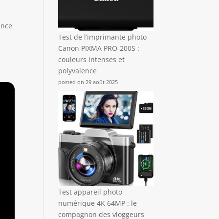
ence
Test de l’imprimante photo
Canon PIXMA PRO-200S :
couleurs intenses et
polyvalence
posted on 29 août 2025
Test appareil photo
numérique 4K 64MP : le
compagnon des vloggeurs