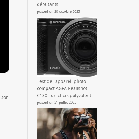
débutants
posted on 20 octobre 2025
Test de l’appareil photo
compact AGFA Realishot
C130 : un choix polyvalent
à son
posted on 31 juillet 2025