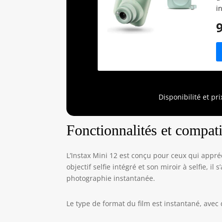
i
d
m
4
s
c
c
a
Disponibilité et pr
Fonctionnalités et compatib
L’Instax Mini 12 est conçu pour ceux qui appré
objectif selfie intégré et son miroir à selfie, 
photographie instantanée.
Le type de format du film est instantané, avec d