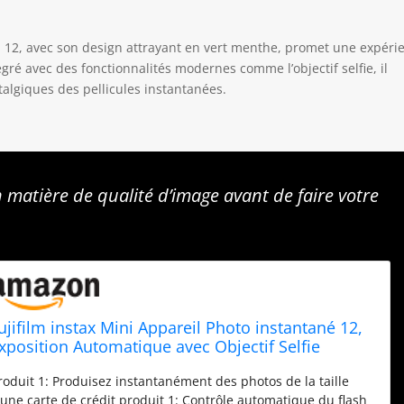
ni 12, avec son design attrayant en vert menthe, promet une expéri
gré avec des fonctionnalités modernes comme l’objectif selfie, il
algiques des pellicules instantanées.
 matière de qualité d’image avant de faire votre
ujifilm instax Mini Appareil Photo instantané 12,
xposition Automatique avec Objectif Selfie
ntégré, Vert Menthe & Fuji - Mini 12 Case - Mint
roduit 1: Produisez instantanément des photos de la taille
reen
'une carte de crédit produit 1: Contrôle automatique du flash