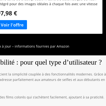
ntégré pour des images idéales à chaque fois avec une vitesse
'impression rapide de 5 secondes produit 1: Utilise tous les
97,98 €
ini films instax - Taille d'impression : 54 (l) x 86 (H) - Image :
6 (l) x 62 (H) mm produit 1: Objectif selfie intégré et miroir à
elfie produit 2: Bretelles rembourrées réglables pour plus de
onfort. produit 2: Couleur assortie à celle de la caméra de
oordination produit 2: Le moyen idéal pour protéger votre
ppareil photo Instax
ix à jour – informations fournies par Amazon
ilité : pour quel type d’utilisateur ?
cient la simplicité couplée à des fonctionnalités modernes. Grâce 
il s’adresse parfaitement aux amateurs de selfies et aux débutants en
es films colorés qui s’achètent facilement, ajoutant à sa praticité.