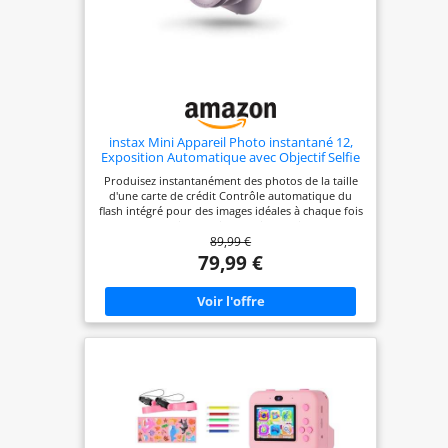
instax Mini Appareil Photo instantané 12,
Exposition Automatique avec Objectif Selfie
intégré, Violet Lilas
Produisez instantanément des photos de la taille
d'une carte de crédit Contrôle automatique du
flash intégré pour des images idéales à chaque fois
avec une vitesse d'impression rapide de 5
89,99 €
secondes Utilise tous les mini films instax - Taille
d'impression : 54 (l) x 86 (H) - Image : 46 (l) x 62 (H)
79,99 €
mm