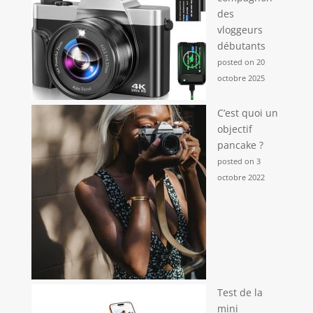
des
vloggeurs
débutants
posted on 20
octobre 2025
C’est quoi un
objectif
pancake ?
posted on 3
octobre 2022
Test de la
mini