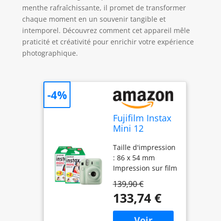
menthe rafraîchissante, il promet de transformer
chaque moment en un souvenir tangible et
intemporel. Découvrez comment cet appareil mêle
praticité et créativité pour enrichir votre expérience
photographique.
-4%
Fujifilm Instax
Mini 12
Appareil Photo
Taille d'impression
instantané
: 86 x 54 mm
avec Pack de
Impression sur film
40 pellicules
Fujifilm Instant
Vert Menthe
139,90 €
Color Alimenté par
133,74 €
2 piles AA (LR6)
Contrôle
automatique de