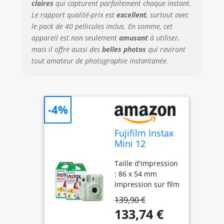
claires
qui capturent parfaitement chaque instant.
Le rapport qualité-prix est
excellent
, surtout avec
le pack de 40 pellicules inclus. En somme, cet
appareil est non seulement
amusant
à utiliser,
mais il offre aussi des
belles photos
qui raviront
tout amateur de photographie instantanée.
-4%
Fujifilm Instax
Mini 12
Appareil Photo
Taille d'impression
instantané
: 86 x 54 mm
avec Pack de
Impression sur film
40 pellicules
Fujifilm Instant
Vert Menthe
139,90 €
Color Alimenté par
133,74 €
2 piles AA (LR6)