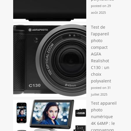
posted on 29
août 2025
Test de
l’appareil
photo
compact
AGFA
Realishot
C130 : un
choix
polyvalent
posted on 31
juillet 2025
Test appareil
photo
numérique
4K 64MP : le
compagnon