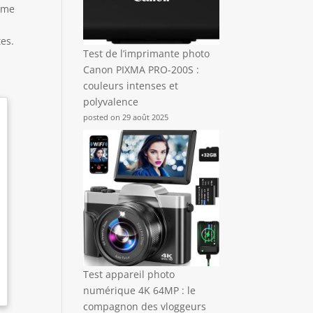
arme
tes.
Test de l’imprimante photo
Canon PIXMA PRO-200S :
couleurs intenses et
polyvalence
posted on 29 août 2025
Test appareil photo
numérique 4K 64MP : le
compagnon des vloggeurs