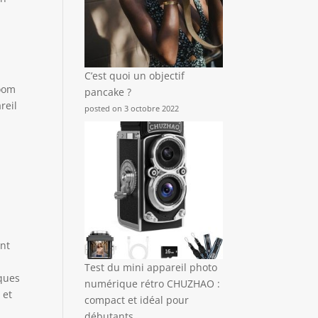
C’est quoi un objectif
zoom
pancake ?
reil
posted on 3 octobre 2022
ont
Test du mini appareil photo
lques
numérique rétro CHUZHAO :
 et
compact et idéal pour
débutants