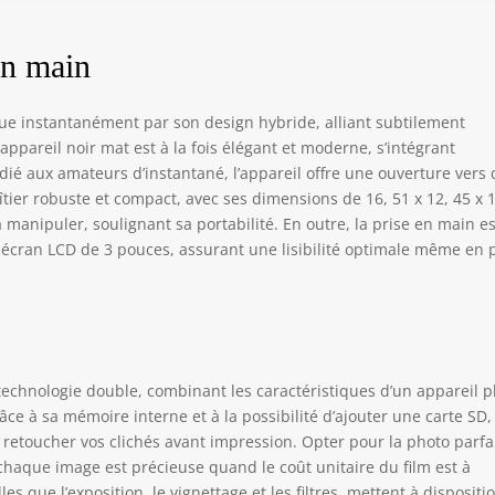
en main
ue instantanément par son design hybride, alliant subtilement
ppareil noir mat est à la fois élégant et moderne, s’intégrant
ié aux amateurs d’instantané, l’appareil offre une ouverture vers 
ier robuste et compact, avec ses dimensions de 16, 51 x 12, 45 x 1
manipuler, soulignant sa portabilité. En outre, la prise en main es
 écran LCD de 3 pouces, assurant une lisibilité optimale même en 
technologie double, combinant les caractéristiques d’un appareil 
ce à sa mémoire interne et à la possibilité d’ajouter une carte SD,
e retoucher vos clichés avant impression. Opter pour la photo parfa
 chaque image est précieuse quand le coût unitaire du film est à
es que l’exposition, le vignettage et les filtres, mettent à dispositi