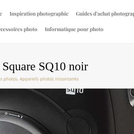
e
Inspiration photographie
Guides d’achat photogra
cessoires photo
Informatique pour photo
x Square SQ10 noir
ls photos
,
Appareils photos instantanés