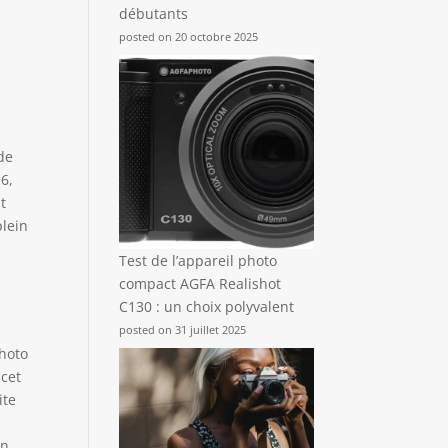
débutants
posted on 20 octobre 2025
de
6,
t
plein
Test de l’appareil photo
compact AGFA Realishot
C130 : un choix polyvalent
posted on 31 juillet 2025
photo
 cet
ite
on