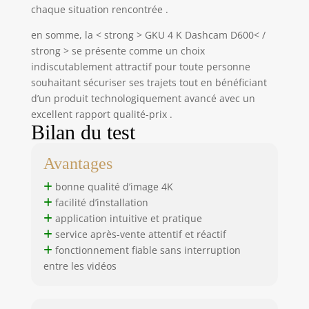
petite batterie intégrée sert
chaque situation rencontrée .
uniquement à sauvegarder les
paramètres, elle N’EST PAS
en somme, la < strong > GKU 4 K Dashcam D600< /
RECHARGEABLE et ne fournit pas
strong > se présente comme un choix
d’alimentation continue. ✅ Options :
indiscutablement attractif pour toute personne
chargeur allume-cigare
souhaitant sécuriser ses trajets tout en bénéficiant
(inclus/recommandé), câble USB-A
d’un produit technologiquement avancé avec un
vers USB-C, câble USB-C vers USB-C,
excellent rapport qualité-prix .
kit de câblage(pour stationnement
Bilan du test
24h) ou batterie externe. ⚠️ Évitez les
câbles/kits d’autres magasins,
Avantages
incompatibilité possible.
bonne qualité d’image 4K
facilité d’installation
application intuitive et pratique
service après-vente attentif et réactif
fonctionnement fiable sans interruption
entre les vidéos