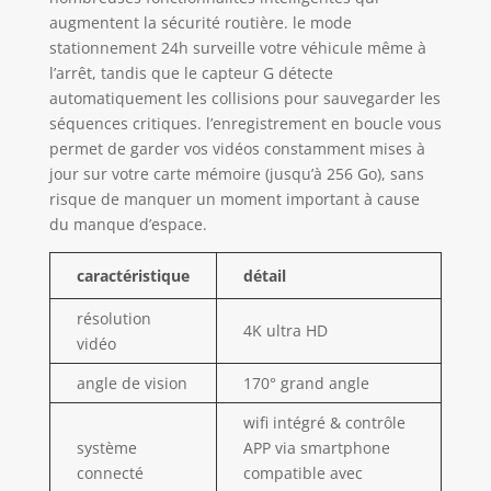
stationnement : le mode G-sensor,
augmentent la sécurité routière. le mode
qui enregistre automatiquement en
stationnement 24h surveille votre véhicule même à
cas de collision, et le mode Time
l’arrêt, tandis que le capteur G détecte
Lapse, pour un enregistrement
automatiquement les collisions pour sauvegarder les
continu à faible fréquence avec une
séquences critiques. l’enregistrement en boucle vous
faible consommation, afin d’aider à
permet de garder vos vidéos constamment mises à
protéger votre véhicule contre le vol
jour sur votre carte mémoire (jusqu’à 256 Go), sans
ou le vandalisme. ⚠️Un kit de câblage
risque de manquer un moment important à cause
est nécessaire pour utiliser le mode
du manque d’espace.
de stationnement(non inclus,
Recherchez B0CNGCGF4Q pour
l’acheter). ✨【Design mini caché et
caractéristique
détail
facile à installer】- La dash camera
résolution
voiture avec interface Type-C a une
4K ultra HD
taille très compacte (3,5 x 1,8 x 1,4
vidéo
pouces), qui n’affecte pas votre vision
angle de vision
170° grand angle
pendant la conduite. L’installation et
le retrait de la camera voiture sans fil
wifi intégré & contrôle
WiFi sont faciles grâce à sa
système
APP via smartphone
conception détachable et à son
connecté
compatible avec
réglage à 120°. De plus, la caméra