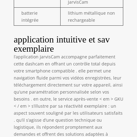
JarvisCam
arrière est réglable à 360° et peut
être positionnée à l’endroit souhaité
batterie
lithium métallique non
dans la voiture, offrant une flexibilité
intégrée
rechargeable
optimale. 🔊【Invite vocale】- Ce
dashcam voiture fournit une variété
d'invites vocales pour vous aider à
application intuitive et sav
connaître l'état actuel du dashcam.
exemplaire
Si la collision atteint le niveau de
capteur G que vous avez défini, ce
l’application JarvisCam accompagne parfaitement
camera voiture embarquée le
cette dashcam en offrant un contrôle total depuis
verrouillera et l'enregistrera dans le
votre smartphone compatible . elle permet une
dossier de verrouillage de collision.
navigation fluide parmi vos vidéos enregistrées, leur
Vous pouvez régler le volume ou
téléchargement directement sur votre appareil, ainsi
désactiver la fonction de diffusion
qu’une paramétration personnalisée selon vos
vocale. 📌 Les instructions vocales
besoins . en outre, le service après-vente < em > GKU
sont en anglais par défaut. Un
< / em > s’illustre par sa réactivité exemplaire : un
firmware en français peut être fourni
si nécessaire. 🔔【Chargeur voiture +
aspect souvent souligné par les utilisateurs satisfaits
4 options d’alimentation】- La
. qu’il s’agisse d’une question technique ou
dashcam D600 N’EST PAS SANS FIL et
logistique, ils répondent promptement aux
doit être alimentée en continu. Sa
demandes et offrent des solutions adaptées à