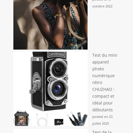
octobre 2022
Test du mini
appareil
photo
numérique
rétro
CHUZHAO :
compact et
idéal pour
débutants
posted on 23
juillet 2025
Test de la