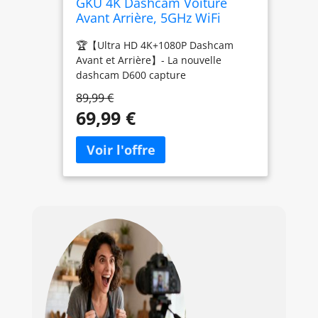
GKU 4K Dashcam Voiture
Avant Arrière, 5GHz WiFi
Caméra Embarquée Voiture
🏆【Ultra HD 4K+1080P Dashcam
Avant et Arrière】- La nouvelle
dashcam D600 capture
simultanément la route en détail
89,99 €
avec une résolution avant 4K et
69,99 €
arrière 1080P. En mode caméra
voiture avant seule, après avoir
débranché la caméra arrière, elle
fonctionne aussi en 4K 2160P/30fps.
Avec son objectif grand angle 170°,
sa grande ouverture F1.8 et sa vision
nocturne WDR, elle capture des
images claires même en faible
luminosité, afin de couvrir chaque
angle de conduite sur la route sans
rien manquer. 📱【Contrôle
5.8GHz/2.4GHz WiFi et APP intégré】-
Le dashcam voiture est livré avec
l'application "GKU GO" pour