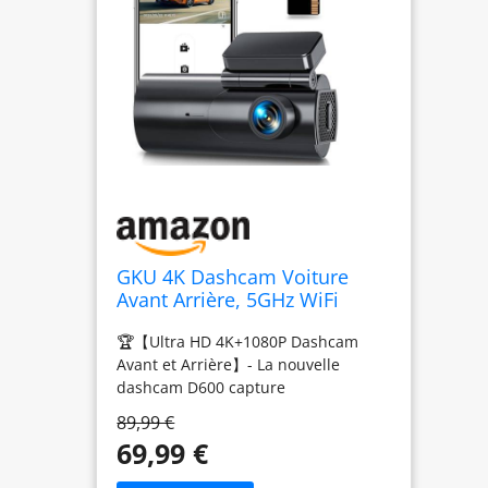
GKU 4K Dashcam Voiture
Avant Arrière, 5GHz WiFi
Caméra Embarquée Voiture
🏆【Ultra HD 4K+1080P Dashcam
Avant et Arrière】- La nouvelle
dashcam D600 capture
simultanément la route en détail
89,99 €
avec une résolution avant 4K et
69,99 €
arrière 1080P. En mode caméra
voiture avant seule, après avoir