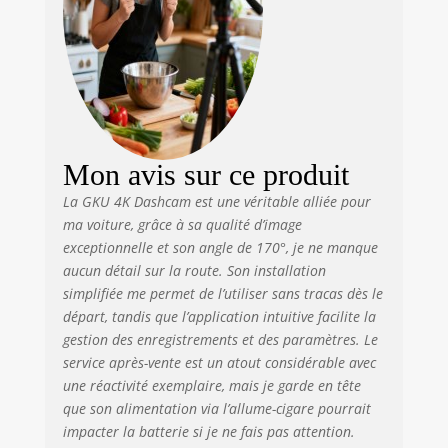
smartphones Android ou iOS pour
obtenir un flux en direct, télécharger
des vidéos, modifier les paramètres,
éditer et partager vos séquences
simplement. D'une simple pression
du doigt, vous permettant de
partager des morceaux de n'importe
quel voyage avec vos amis et votre
Mon avis sur ce produit
famille. Remarque : La portée
La GKU 4K Dashcam est une véritable alliée pour
effective du WiFi est de 3 à 5 m et la
connexion à distance n’est pas prise
ma voiture, grâce à sa qualité d’image
en charge. 🔁【Enregistrement en
exceptionnelle et son angle de 170°, je ne manque
boucle fluide et G-sensor】- Lorsque
aucun détail sur la route. Son installation
la carte SD est pleine, les nouveaux
simplifiée me permet de l’utiliser sans tracas dès le
enregistrements écrasent
départ, tandis que l’application intuitive facilite la
automatiquement les plus anciens.
gestion des enregistrements et des paramètres. Le
Déclenchée par le G-sensor, la dash
service après-vente est un atout considérable avec
cam détecte automatiquement les
une réactivité exemplaire, mais je garde en tête
vibrations ou chocs soudains et
que son alimentation via l’allume-cigare pourrait
verrouille la vidéo pour éviter qu’elle
impacter la batterie si je ne fais pas attention.
ne soit écrasée. Ces vidéos peuvent