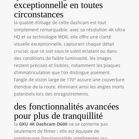
effective du WiFi est de 3 à 5 m et la
exceptionnelle en toutes
connexion à distance n’est pas prise
circonstances
en charge. 🔁【Enregistrement en
boucle fluide et G-sensor】- Lorsque
la qualité d’image de cette dashcam est tout
la carte SD est pleine, les nouveaux
simplement remarquable. avec sa résolution 4K ultra
enregistrements écrasent
HD et sa technologie WDR, elle offre une clarté
automatiquement les plus anciens.
visuelle exceptionnelle, capturant chaque détail
Déclenchée par le G-sensor, la dash
crucial. que ce soit sous le soleil éclatant ou dans
cam détecte automatiquement les
des conditions de faible luminosité, les images
vibrations ou chocs soudains et
restent précises et lisibles, notamment les plaques
verrouille la vidéo pour éviter qu’elle
d’immatriculation que l’on distingue aisément.
ne soit écrasée. Ces vidéos peuvent
l’angle de vision large de 170° assure une couverture
servir de preuve pour la police, les
accidents et l’assurance. Prend en
étendue de la route, éliminant ainsi les angles morts
charge les cartes microSD jusqu’à
potentiels lors des enregistrements.
256 Go. Carte SD 64 Go incluse. Pour
des fonctionnalités avancées
une nouvelle carte, choisissez une
microSD U3 ou supérieure d’une
pour plus de tranquillité
marque fiable. 🕒【Surveillance de
la
GKU 4K Dashcam D600
ne se contente pas
stationnement 24H et Time Lapse】-
seulement de filmer ; elle est équipée de
Cette caméra embarquée voiture
nombreuses fonctionnalités intelligentes qui
prend en charge 2 modes de