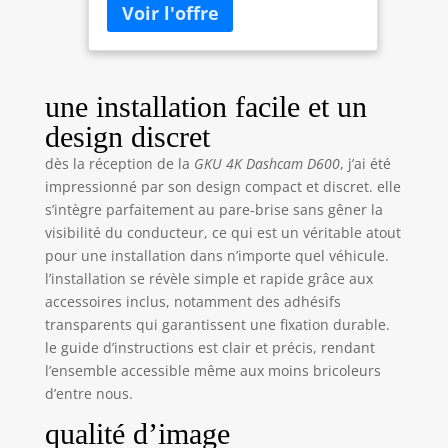
débranché la caméra arrière, elle
fonctionne aussi en 4K 2160P/30fps.
Avec son objectif grand angle 170°,
sa grande ouverture F1.8 et sa vision
nocturne WDR, elle capture des
une installation facile et un
images claires même en faible
design discret
luminosité, afin de couvrir chaque
angle de conduite sur la route sans
dès la réception de la
GKU 4K Dashcam D600
, j’ai été
rien manquer. 📱【Contrôle
impressionné par son design compact et discret. elle
5.8GHz/2.4GHz WiFi et APP intégré】-
s’intègre parfaitement au pare-brise sans gêner la
Le dashcam voiture est livré avec
visibilité du conducteur, ce qui est un véritable atout
l'application "GKU GO" pour
pour une installation dans n’importe quel véhicule.
smartphones Android ou iOS pour
l’installation se révèle simple et rapide grâce aux
obtenir un flux en direct, télécharger
accessoires inclus, notamment des adhésifs
des vidéos, modifier les paramètres,
transparents qui garantissent une fixation durable.
éditer et partager vos séquences
le guide d’instructions est clair et précis, rendant
simplement. D'une simple pression
du doigt, vous permettant de
l’ensemble accessible même aux moins bricoleurs
partager des morceaux de n'importe
d’entre nous.
quel voyage avec vos amis et votre
qualité d’image
famille. Remarque : La portée