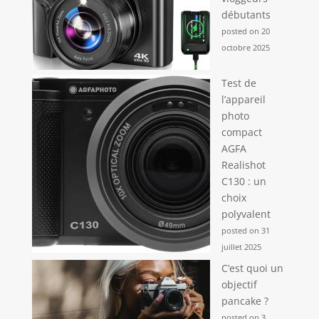
débutants
posted on 20
octobre 2025
Test de
l’appareil
photo
compact
AGFA
Realishot
C130 : un
choix
polyvalent
posted on 31
juillet 2025
C’est quoi un
objectif
pancake ?
posted on 3