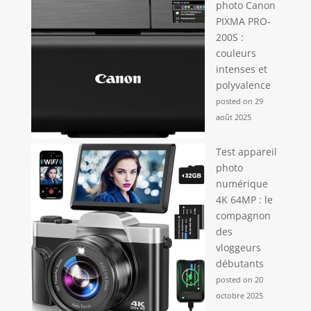
reste. Zoom
photo Canon
optique : 1.0
PIXMA PRO-
multiplicateur_x
200S :
Résolution de
couleurs
capture vidéo :
intenses et
2880p Stabilisation
polyvalence
d'image : optique
posted on 29
août 2025
Test appareil
photo
numérique
4K 64MP : le
compagnon
des
vloggeurs
débutants
posted on 20
octobre 2025