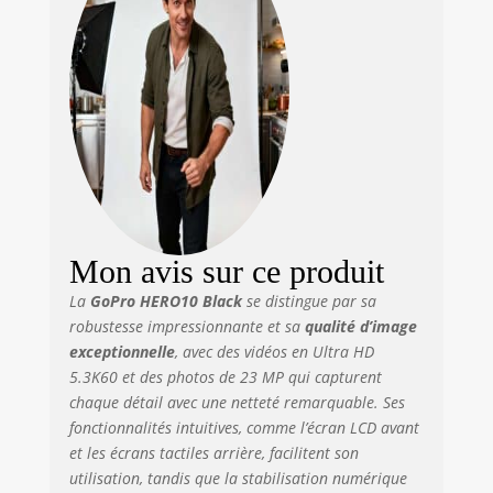
séquences
incroyablement
fluides. Conçu
spécifiquement
pour la nature
exigeante de la
GoPro, le « système
sur puce » GP2 est
de loin notre plus
rapide jamais.
Photos et vidéos
haute résolution,
Mon avis sur ce produit
fréquence
La
GoPro HERO10 Black
se distingue par sa
d'images élevée :
robustesse impressionnante et sa
qualité d’image
passez à la GoPro
la plus nette
exceptionnelle
, avec des vidéos en Ultra HD
jamais réalisée.
5.3K60 et des photos de 23 MP qui capturent
Mise à niveau pour
chaque détail avec une netteté remarquable. Ses
des photos
fonctionnalités intuitives, comme l’écran LCD avant
incroyables de 23
et les écrans tactiles arrière, facilitent son
MP et une
utilisation, tandis que la stabilisation numérique
résolution vidéo