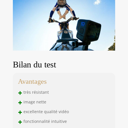
connexion filaire
ultra-rapide via
USB. Il y a
également un
stockage cloud
illimité avec
téléchargement
automatique sans
tracas. Il suffit de
brancher votre
Bilan du test
appareil photo
lorsque vous êtes
connecté à votre
Avantages
Wi-Fi domestique
et la caméra fait le
+
très résistant
reste. Zoom
+
image nette
optique : 1.0
multiplicateur_x
+
excellente qualité vidéo
Résolution de
+
capture vidéo :
fonctionnalité intuitive
2880p Stabilisation