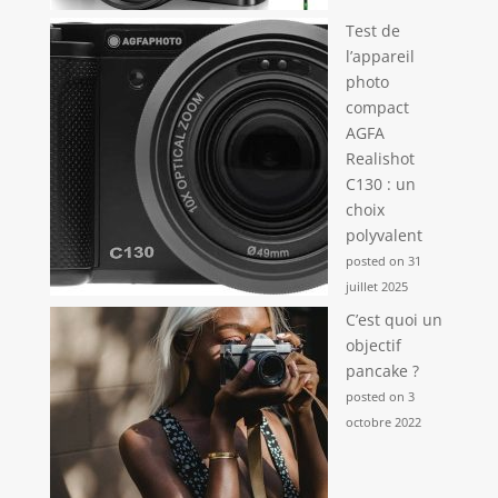
Test de
l’appareil
photo
compact
AGFA
Realishot
C130 : un
choix
polyvalent
posted on 31
juillet 2025
C’est quoi un
objectif
pancake ?
posted on 3
octobre 2022