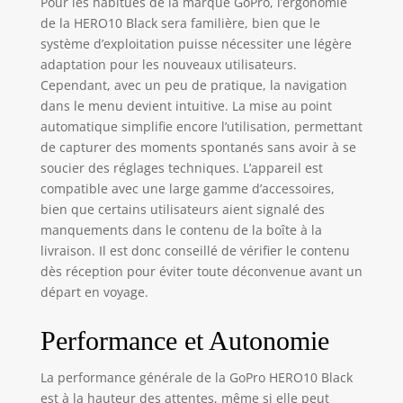
Pour les habitués de la marque GoPro, l’ergonomie
cache hydrophobe
de la HERO10 Black sera familière, bien que le
qui repousse l'eau
système d’exploitation puisse nécessiter une légère
tout en aidant à
adaptation pour les nouveaux utilisateurs.
éliminer les reflets
Cependant, avec un peu de pratique, la navigation
et autres artefacts.
dans le menu devient intuitive. La mise au point
HyperSmooth 4.0 :
HyperSmooth n'a
automatique simplifie encore l’utilisation, permettant
jamais été aussi
de capturer des moments spontanés sans avoir à se
fluide et il est
soucier des réglages techniques. L’appareil est
facile de composer
compatible avec une large gamme d’accessoires,
la meilleure
bien que certains utilisateurs aient signalé des
stabilisation à tout
manquements dans le contenu de la boîte à la
moment. De plus,
livraison. Il est donc conseillé de vérifier le contenu
obtenez des
dès réception pour éviter toute déconvenue avant un
performances
départ en voyage.
encore meilleures
en faible
luminosité et un
Performance et Autonomie
nivellement de
l'horizon avec une
La performance générale de la GoPro HERO10 Black
limite d'inclinaison
est à la hauteur des attentes, même si elle peut