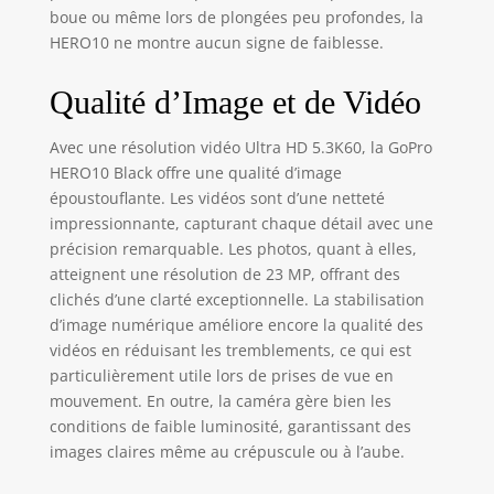
Photos et vidéos
boue ou même lors de plongées peu profondes, la
haute résolution,
HERO10 ne montre aucun signe de faiblesse.
fréquence
d'images élevée :
Qualité d’Image et de Vidéo
passez à la GoPro
la plus nette
jamais réalisée.
Avec une résolution vidéo Ultra HD 5.3K60, la GoPro
Mise à niveau pour
HERO10 Black offre une qualité d’image
des photos
époustouflante. Les vidéos sont d’une netteté
incroyables de 23
impressionnante, capturant chaque détail avec une
MP et une
précision remarquable. Les photos, quant à elles,
résolution vidéo
atteignent une résolution de 23 MP, offrant des
5,3K à 60 fps,
clichés d’une clarté exceptionnelle. La stabilisation
HERO10 offre un
d’image numérique améliore encore la qualité des
double de la
vidéos en réduisant les tremblements, ce qui est
fréquence
particulièrement utile lors de prises de vue en
d'images pour un
mouvement. En outre, la caméra gère bien les
mouvement
incroyablement
conditions de faible luminosité, garantissant des
fluide. De plus, il y
images claires même au crépuscule ou à l’aube.
a 8 ralentis à 2,7 K
et vous pouvez