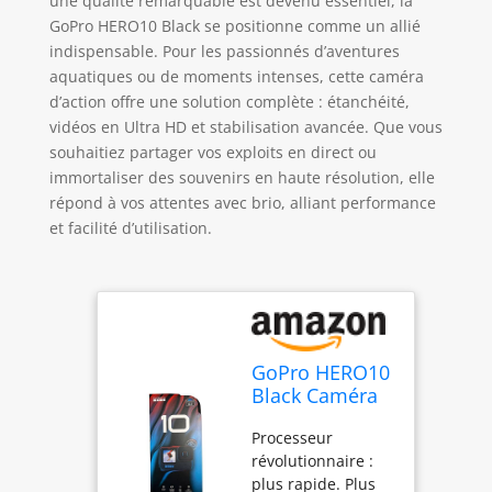
une qualité remarquable est devenu essentiel, la
GoPro HERO10 Black se positionne comme un allié
indispensable. Pour les passionnés d’aventures
aquatiques ou de moments intenses, cette caméra
d’action offre une solution complète : étanchéité,
vidéos en Ultra HD et stabilisation avancée. Que vous
souhaitiez partager vos exploits en direct ou
immortaliser des souvenirs en haute résolution, elle
répond à vos attentes avec brio, alliant performance
et facilité d’utilisation.
GoPro HERO10
Black Caméra
d'action
Processeur
étanche avec
révolutionnaire :
écran LCD
plus rapide. Plus
Avant et écrans