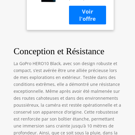
lisse. Mieux. Le
tactiles arrière,
puissant nouveau
vidéo Ultra HD
moteur GP2
5.3K60, Photos
change le jeu :
23 MP,
performances
Diffusion en
rapides,
Direct 1080p,
commandes
Webcam,
tactiles réactives et
stabilisation
Conception et Résistance
double la
fréquence
La GoPro HERO10 Black, avec son design robuste et
d'images pour des
compact, s’est avérée être une alliée précieuse lors
séquences
de mes explorations en extérieur. Testée dans des
incroyablement
conditions extrêmes, elle a démontré une résistance
fluides. Conçu
exceptionnelle. Même après avoir été malmenée sur
spécifiquement
des routes cahoteuses et dans des environnements
pour la nature
poussiéreux, la caméra est restée opérationnelle et a
exigeante de la
GoPro, le « système
conservé son apparence d’origine. Cette robustesse
sur puce » GP2 est
est renforcée par son boîtier étanche, permettant
de loin notre plus
une immersion sans crainte jusqu’à 10 mètres de
rapide jamais.
profondeur. Ainsi, que ce soit sous la pluie, dans la