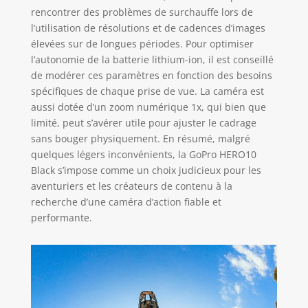
plus élevée, de
rencontrer des problèmes de surchauffe lors de
sorte que vos
l’utilisation de résolutions et de cadences d’images
séquences soient
élevées sur de longues périodes. Pour optimiser
parfaitement
l’autonomie de la batterie lithium-ion, il est conseillé
droites quand vous
de modérer ces paramètres en fonction des besoins
le souhaitez.
spécifiques de chaque prise de vue. La caméra est
Connectivité
rapide et fiable :
aussi dotée d’un zoom numérique 1x, qui bien que
super facile, super
limité, peut s’avérer utile pour ajuster le cadrage
rapide. Transférer
sans bouger physiquement. En résumé, malgré
des photos et des
quelques légers inconvénients, la GoPro HERO10
vidéos de votre
Black s’impose comme un choix judicieux pour les
GoPro connectée
aventuriers et les créateurs de contenu à la
au cloud vers votre
recherche d’une caméra d’action fiable et
téléphone est
performante.
simple et
polyvalent, avec
votre choix de
téléchargement
sans fil sans effort
via l'application
Quik ou une