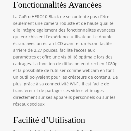
Fonctionnalités Avancées
mettre en pause
des vidéos et
La GoPro HERO10 Black ne se contente pas d’être
prendre des
seulement une caméra robuste et de haute qualité,
photos de 15,8 MP
elle intègre également des fonctionnalités avancées
à partir de vidéos
qui enrichissent l’expérience utilisateur. Le double
5,3 K qui ont l'air
incroyables. Une
écran, avec un écran LCD avant et un écran tactile
qualité d'image
arrière de 2.27 pouces, facilite l’accès aux
incroyable : prenez
paramètres et offre une visibilité optimale lors des
des photos avec
cadrages. La fonction de diffusion en direct en 1080p
des détails fins,
et la possibilité de l’utiliser comme webcam en font
des textures
un outil polyvalent pour les créateurs de contenu. De
réalistes et un
plus, grâce à sa connectivité Wi-Fi, il est facile de
contraste
transférer et de partager ses vidéos et images
époustouflant,
directement sur ses appareils personnels ou sur les
même dans des
réseaux sociaux.
conditions de
faible luminosité.
Les images sont à
Facilité d’Utilisation
leur meilleur grâce
à un nouveau