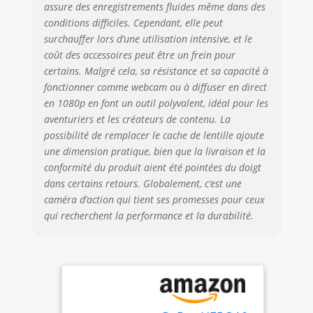
assure des enregistrements fluides même dans des
5,3K à 60 fps,
conditions difficiles. Cependant, elle peut
HERO10 offre un
surchauffer lors d’une utilisation intensive, et le
double de la
coût des accessoires peut être un frein pour
fréquence
certains. Malgré cela, sa résistance et sa capacité à
d'images pour un
mouvement
fonctionner comme webcam ou à diffuser en direct
incroyablement
en 1080p en font un outil polyvalent, idéal pour les
fluide. De plus, il y
aventuriers et les créateurs de contenu. La
a 8 ralentis à 2,7 K
possibilité de remplacer le cache de lentille ajoute
et vous pouvez
une dimension pratique, bien que la livraison et la
mettre en pause
conformité du produit aient été pointées du doigt
des vidéos et
dans certains retours. Globalement, c’est une
prendre des
caméra d’action qui tient ses promesses pour ceux
photos de 15,8 MP
qui recherchent la performance et la durabilité.
à partir de vidéos
5,3 K qui ont l'air
incroyables. Une
qualité d'image
incroyable : prenez
des photos avec
des détails fins,