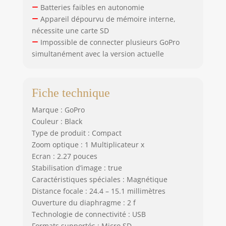
limite d’inclinaison
Batteries faibles en autonomie
supérieure, pour
Appareil dépourvu de mémoire interne,
des images
nécessite une carte SD
parfaitement
Impossible de connecter plusieurs GoPro
droites quand vous
simultanément avec la version actuelle
le souhaitez. Ce
qui est inclus:
Caméra HERO10
Black, Batterie
Fiche technique
rechargeable (2),
Marque : GoPro
Fixation adhésive
Couleur : Black
incurvée, Boucle
de fixation, Câble
Type de produit : Compact
USB-C, Vis moletée,
Zoom optique : 1 Multiplicateur x
Étui pour caméra,
Ecran : 2.27 pouces
clip magnétique
Stabilisation d’image : true
pivotant, un shorty
Caractéristiques spéciales : Magnétique
(trépied + poignée)
Distance focale : 24.4 – 15.1 millimètres
Ouverture du diaphragme : 2 f
Technologie de connectivité : USB
Formats supportés : Micro SD