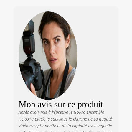
des commandes
Transport
tactiles réactives et
une fréquence
d’images
multipliée par
deux pour des
images
incroyablement
fluides. Conçu
spécifiquement
pour cette caméra
GoPro très
ambitieuse, le «
système sur puce »
GP2 est de loin le
plus rapide que
nous ayons jamais
Mon avis sur ce produit
conçu. Photos et
vidéos haute
Après avoir mis à l’épreuve le GoPro Ensemble
résolution,
HERO10 Black, je suis sous le charme de sa qualité
fréquence
vidéo exceptionnelle et de la rapidité avec laquelle
d’images élevée: