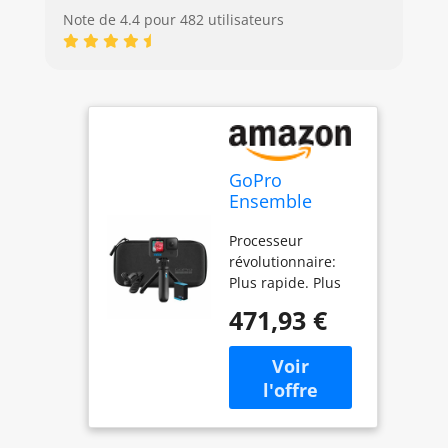
Note de 4.4 pour 482 utilisateurs
GoPro
Ensemble
HERO10 Black -
Processeur
Comprend Un
révolutionnaire:
Clip
Plus rapide. Plus
magnétique
fluide. Plus
pivotant, Une
471,93 €
performant. Le
Batterie
nouveau moteur
Rechargeable,
GP2, très puissant,
Un Shorty
change la donne :
(trépied +
des performances
poignée) et Un
exceptionnelles,
étui de