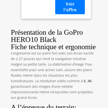
GP2, très puissant,
Un Shorty
change la donne :
(trépied +
des performances
poignée) et Un
exceptionnelles,
étui de
des commandes
Transport
tactiles réactives et
Présentation de la GoPro
une fréquence
HERO10 Black
d’images
multipliée par
Fiche technique et ergonomie
deux pour des
L’ergonomie est un point fort avec son écran tactile
images
de 2.27 pouces qui rend la navigation intuitive
incroyablement
malgré sa petite taille. La
stabilisation d’image True
,
fluides. Conçu
spécifiquement
essentielle pour une action cam, assure des plans
pour cette caméra
fluides même dans les situations les plus
GoPro très
tumultueuses. La résolution vidéo culmine à
5, 3K
,
ambitieuse, le «
garantissant des images d’une netteté
système sur puce »
impressionnante même lorsqu’elles sont projetées
GP2 est de loin le
sur grand écran.
plus rapide que
nous ayons jamais
A l’épreuve du terrain: