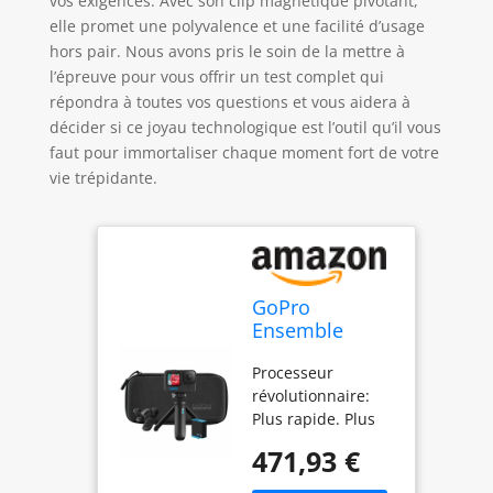
vos exigences. Avec son clip magnétique pivotant,
elle promet une polyvalence et une facilité d’usage
hors pair. Nous avons pris le soin de la mettre à
l’épreuve pour vous offrir un test complet qui
répondra à toutes vos questions et vous aidera à
décider si ce joyau technologique est l’outil qu’il vous
faut pour immortaliser chaque moment fort de votre
vie trépidante.
GoPro
Ensemble
HERO10 Black -
Processeur
Comprend Un
révolutionnaire:
Clip
Plus rapide. Plus
magnétique
fluide. Plus
pivotant, Une
471,93 €
performant. Le
Batterie
nouveau moteur
Rechargeable,