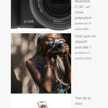
Realishot
C130 : un
choix
polyvalent
posted on 31
juillet 2025
C’est quoi un
objectif
pancake ?
posted on 3
octobre 2022
Test de la
mini