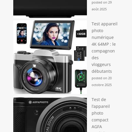
posted on 29
août 2025
Test appareil
photo
numérique
4K 64MP : le
compagnon
des
vloggeurs
débutants
posted on 20
octobre 2025
Test de
l’appareil
photo
compact
AGFA