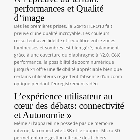
conçu. Photos et
performances et Qualité
vidéos haute
d’image
résolution,
fréquence
Dès les premières prises, la GoPro HERO10 fait
d’images élevée:
preuve d’une qualité incroyable. Les couleurs
Passez à la caméra
ressortent avec fidélité et l’équilibre entre zones
GoPro la plus
lumineuses et sombres est bien géré, notamment
précise jamais
grâce à une ouverture du diaphragme à f/2.0. Côté
conçue. Optimisée
pour des photos
performance, la possibilité de zoom numérique
de 23 MP et une
jusqu’à x4 offre une flexibilité appréciable bien que
résolution vidéo de
certains utilisateurs regrettent l’absence d’un zoom
5.3K à 60 ips,
optique pendant l’enregistrement vidéo.
HERO10 offre une
L’expérience utilisateur au
fréquence d’image
multipliée par
cœur des débats: connectivité
deux pour des
et Autonomie »
mouvements
incroyablement
Même si l’appareil ne possède pas de mémoire
fluides. Avec, en
interne, la connectivité USB et le support Micro SD
plus, le ralenti x8 à
permettent une gestion efficace des fichiers.