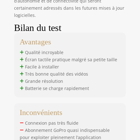
d’autonomie et de connectivité qui seront
grâce à un
certainement adressés dans les futures mises à jour
nouveau cache
logicielles.
d’objectif
hydrophobe qui
Bilan du test
repousse l’eau tout
en éliminant les
Avantages
effets flare et
autres artefacts.
Qualité incroyable
HyperSmooth 4.0:
Écran tactile pratique malgré sa petite taille
HyperSmooth offre
Facile à installer
une fluidité inédite
Très bonne qualité des vidéos
et la meilleure
Grande résolution
stabilisation à tout
Batterie se charge rapidement
moment, en toute
simplicité. En
outre, profitez de
meilleures
Inconvénients
performances en
Connexion pas très fluide
faible luminosité et
d’un maintien de
Abonnement GoPro quasi indispensable
l’horizon avec une
pour exploiter pleinement l’application