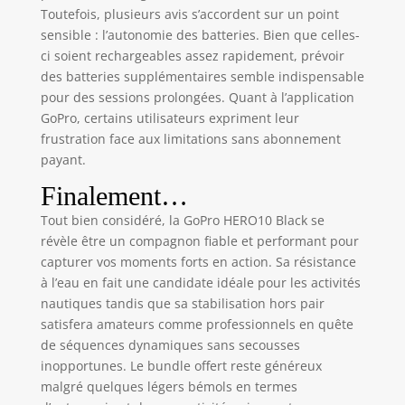
2.7K et la
Toutefois, plusieurs avis s’accordent sur un point
possibilité de
sensible : l’autonomie des batteries. Bien que celles-
mettre en pause
ci soient rechargeables assez rapidement, prévoir
des vidéos et
des batteries supplémentaires semble indispensable
d’extraire des
photos de 15,8 MP
pour des sessions prolongées. Quant à l’application
incroyables à
GoPro, certains utilisateurs expriment leur
partir de vidéos
frustration face aux limitations sans abonnement
5.3K. Qualité
payant.
d’image
Finalement…
éblouissante:
Prenez des photos
Tout bien considéré, la GoPro HERO10 Black se
avec des détails
révèle être un compagnon fiable et performant pour
précis, des
capturer vos moments forts en action. Sa résistance
textures réalistes
à l’eau en fait une candidate idéale pour les activités
et un contraste
nautiques tandis que sa stabilisation hors pair
saisissant, même
satisfera amateurs comme professionnels en quête
quand la
luminosité est
de séquences dynamiques sans secousses
faible. Les images
inopportunes. Le bundle offert reste généreux
sont d’une qualité
malgré quelques légers bémols en termes
exceptionnelle