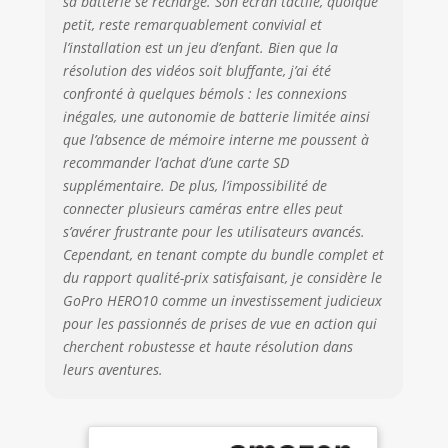
sa batterie se recharge. Son écran tactile, quoique
Passez à la caméra
petit, reste remarquablement convivial et
GoPro la plus
l’installation est un jeu d’enfant. Bien que la
précise jamais
résolution des vidéos soit bluffante, j’ai été
conçue. Optimisée
confronté à quelques bémols : les connexions
pour des photos
inégales, une autonomie de batterie limitée ainsi
de 23 MP et une
que l’absence de mémoire interne me poussent à
résolution vidéo de
recommander l’achat d’une carte SD
5.3K à 60 ips,
HERO10 offre une
supplémentaire. De plus, l’impossibilité de
fréquence d’image
connecter plusieurs caméras entre elles peut
multipliée par
s’avérer frustrante pour les utilisateurs avancés.
deux pour des
Cependant, en tenant compte du bundle complet et
mouvements
du rapport qualité-prix satisfaisant, je considère le
incroyablement
GoPro HERO10 comme un investissement judicieux
fluides. Avec, en
pour les passionnés de prises de vue en action qui
plus, le ralenti x8 à
cherchent robustesse et haute résolution dans
2.7K et la
leurs aventures.
possibilité de
mettre en pause
des vidéos et
d’extraire des