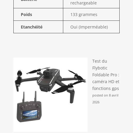
rechargeable
incurvée, Boucle
de fixation, Câble
Poids
133 grammes
USB-C, Vis moletée,
Étui pour caméra,
Etanchéité
Oui (Imperméable)
clip magnétique
pivotant, un shorty
(trépied + poignée)
Test du
Flybotic
Foldable Pro :
caméra HD et
fonctions gps
posted on 8 avril
2026