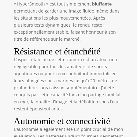
(imagerie à grande
« HyperSmooth » est tout simplement
bluffante
,
plage dynamique):
permettant de garder une image fluide même dans
HERO12 Black fait
les situations les plus mouvementées. Après
passer la qualité
plusieurs tests dynamiques, le rendu reste
exceptionnelle de
exceptionnellement stable, faisant honneur à son
ses images au
titre de référence sur le marché.
niveau supérieur
avec la
Résistance et étanchéité
fonctionnalité HDR
pour les vidéos
L’aspect étanche de cette caméra est un atout non
(5.3K et 4K) et les
négligeable pour tous les amateurs de sports
photos. Idéal dans
aquatiques ou pour ceux souhaitant immortaliser
les
leurs plongées sous-marines jusqu’à 20 mètres de
environnements
profondeur sans caisson supplémentaire. J’ai été
mélangeant
conquis par cette capacité lors d’un partage familial
ombres et forte
en mer; la qualité d’image et la définition sous l’eau
luminosité, le
restent époustouflantes.
format HDR
capture les détails
Autonomie et connectivité
subtils de la scène
L’autonomie a également été un point crucial de mon
qui peuvent
évaluation. Les batteries Enduro fournies permettent
généralement se