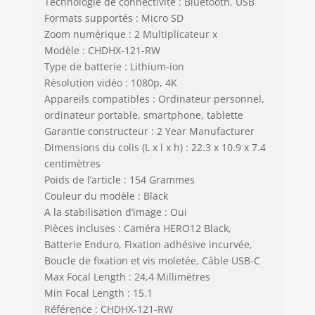
Technologie de connectivité : Bluetooth, USB
performances
Formats supportés : Micro SD
AutoBoost
Zoom numérique : 2 Multiplicateur x
HyperSmooth avec
Modèle : CHDHX-121-RW
une meilleure
Type de batterie : Lithium-ion
stabilisation et un
Résolution vidéo : 1080p, 4K
recadrage réduit
Appareils compatibles : Ordinateur personnel,
de l’image. À vélo,
ordinateur portable, smartphone, tablette
sur un skate, des
Garantie constructeur : 2 Year Manufacturer
skis, durant une
séance de jeu au
Dimensions du colis (L x l x h) : 22.3 x 10.9 x 7.4
parc avec vos
centimètres
enfants ou lors de
Poids de l’article : 154 Grammes
la capture de
Couleur du modèle : Black
magnifiques
A la stabilisation d’image : Oui
clichés PDV de vos
Pièces incluses : Caméra HERO12 Black,
animaux de
Batterie Enduro, Fixation adhésive incurvée,
compagnie, même
Boucle de fixation et vis moletée, Câble USB-C
les images les plus
Max Focal Length : 24,4 Millimètres
instables seront
Min Focal Length : 15.1
incroyablement
Référence : CHDHX-121-RW
fluides. Ce qui est