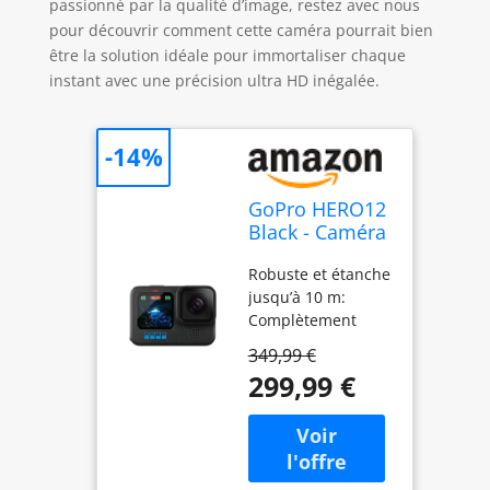
passionné par la qualité d’image, restez avec nous
pour découvrir comment cette caméra pourrait bien
être la solution idéale pour immortaliser chaque
instant avec une précision ultra HD inégalée.
-14%
GoPro HERO12
Black - Caméra
d'action
Robuste et étanche
étanche avec
jusqu’à 10 m:
vidéo Ultra HD
Complètement
5.3K60, Photos
étanche et plus
27MP, HDR,
349,99 €
résistante que
capteur
299,99 €
jamais, la caméra
d'image 1/1.9",
HERO12 Black est
Diffusion en
prête à vous suivre
Direct,
dans toutes vos
Webcam,
aventures pour en
stabilisation