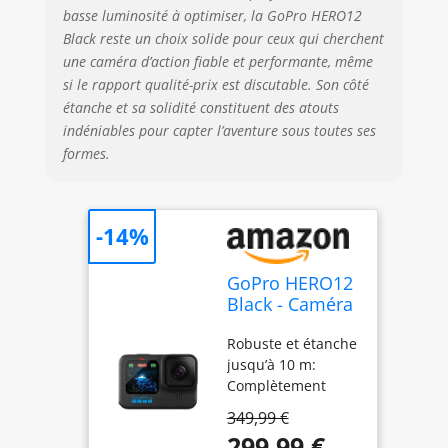
ombres et forte
basse luminosité à optimiser, la GoPro HERO12
luminosité, le
Black reste un choix solide pour ceux qui cherchent
format HDR
une caméra d’action fiable et performante, même
capture les détails
si le rapport qualité-prix est discutable. Son côté
subtils de la scène
étanche et sa solidité constituent des atouts
qui peuvent
généralement se
indéniables pour capter l’aventure sous toutes ses
fondre dans
formes.
l’obscurité des
ombres ou
disparaître dans
-14%
les zones
lumineuses de
votre prise de vue.
GoPro HERO12
Résultat : des
Black - Caméra
images
d'action
dynamiques à la
Robuste et étanche
étanche avec
précision et à la
jusqu’à 10 m:
vidéo Ultra HD
colorimétrie fidèles
Complètement
5.3K60, Photos
à la réalité. Qualité
étanche et plus
27MP, HDR,
349,99 €
d’image incroyable:
résistante que
capteur
299,99 €
Avec des vidéos