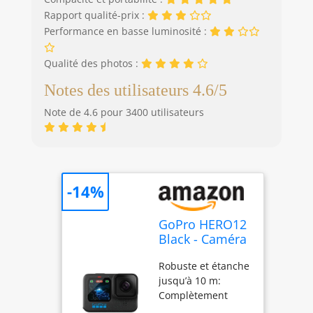
Rapport qualité-prix :
Performance en basse luminosité :
Qualité des photos :
Notes des utilisateurs 4.6/5
Note de 4.6 pour 3400 utilisateurs
-14%
GoPro HERO12
Black - Caméra
d'action
Robuste et étanche
étanche avec
jusqu’à 10 m:
vidéo Ultra HD
Complètement
5.3K60, Photos
étanche et plus
27MP, HDR,