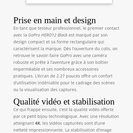
immortaliser les
meilleurs
moments. Grâce à
Prise en main et design
sa robustesse
En tant que testeur professionnel, le premier contact
légendaire, elle ne
craint pas les
avec la
GoPro HERO12 Black
est marqué par son
chocs, que vous
design compact et sa forme rectangulaire qui
évoluiez dans la
caractérisent la marque. Dès l’ouverture du colis, on
boue, la neige ou
retrouve le savoir-faire GoPro avec une caméra
l’eau (jusqu’à 10 m
robuste et prête à l’aventure grâce à son boîtier
de profondeur). Un
imperméable et ses nombreux accessoires
cache-objectif
pratiques. L’écran de 2.27 pouces offre un confort
hydrofuge permet
d’utilisation indéniable pour le cadrage des scènes
même d’éliminer
ou la visualisation des captures.
les effets flare et
autres artefacts
Qualité vidéo et stabilisation
pour rendre vos
Ce qui frappe ensuite, c’est la qualité vidéo offerte
photos et vidéos
encore plus
par ce petit bijou technologique. Avec une résolution
saisissantes. Photo
atteignant
4K
, les vidéos capturées sont d’une
et vidéo HDR
netteté impressionnante. La stabilisation d’image