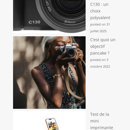
C130 : un
choix
polyvalent
posted on 31
juillet 2025
C’est quoi un
objectif
pancake ?
posted on 3
octobre 2022
Test de la
mini
imprimante