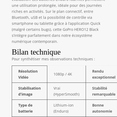
fondre dans
une utilisation prolongée, idéale pour des journées
l’obscurité des
riches en activités. Sur le plan connectif, entre
ombres ou
Bluetooth, uSB et la possibilité de contrôle via
disparaître dans
smartphone ou tablette grâce à l’application Quick
les zones
(malgré certains bugs), cette GoPro HERO12 Black
lumineuses de
s’intègre parfaitement dans notre écosystème
votre prise de vue.
numérique contemporain.
Résultat : des
images
Bilan technique
dynamiques à la
Pour synthétiser mes observations techniques :
précision et à la
colorimétrie fidèles
à la réalité. Qualité
Résolution
Rendu
1080p / 4K
d’image incroyable:
Vidéo
exceptionnel
Avec des vidéos
5.3K offrant une
Stabilisation
Vrai
Stabilité
résolution 91 %
d’image
(HyperSmooth)
remarquable
supérieure à la
résolution 4K et
Type de
Lithium-ion
Bonne
665 % supérieure à
batterie
(Enduro)
autonomie
la résolution