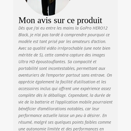
autres artefacts
pour rendre vos
photos et vidéos
Mon avis sur ce produit
encore plus
saisissantes. Photo
Dès que j’ai eu entre les mains la GoPro HERO12
et vidéo HDR
Black, je n’ai pas tardé à comprendre pourquoi ce
(imagerie à grande
modèle est tant prisé par les amateurs d’action.
plage dynamique):
Avec sa qualité vidéo irréprochable (une note bien
HERO12 Black fait
méritée de 5), cette caméra capture des images
passer la qualité
Ultra HD époustouflantes. Sa compacité et
exceptionnelle de
portabilité sont incontestables, permettant aux
ses images au
aventuriers de l’emporter partout sans entrave. On
niveau supérieur
apprécie également la facilité d’utilisation et les
avec la
accessoires inclus qui offrent une expérience assez
fonctionnalité HDR
pour les vidéos
complète dès le déballage. Cependant, la durée de
(5.3K et 4K) et les
vie de la batterie et l’application mobile pourraient
photos. Idéal dans
bénéficier d’améliorations notables, car leur
les
performance actuelle laisse un peu à désirer. En
environnements
résumé, malgré ses quelques points faibles comme
mélangeant
une autonomie limitée et des performances en