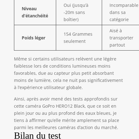
1080p, HERO12
Oui (jusqu’à
Incomparable
Niveau
Black immortalise
-20m sans
dans sa
d’étanchéité
l’action avec des
boîtier)
catégorie
détails nets et une
qualité d’image
Aisé à
154 Grammes
cinématographique
Poids léger
transporter
seulement
grâce à la
partout
fonctionnalité HDR
(imagerie à grande
Même si certains utilisateurs relèvent une légère
plage dynamique),
faiblesse lors de conditions lumineuses moins
et prend
favorables, due au capteur plus petit absorbant
également des
moins de lumière, cela ne nuit pas significativement
photos 27 MP. Vous
à l’expérience utilisateur globale.
pouvez également
extraire des photos
Ainsi, après avoir mené des tests approfondis sur
incroyables allant
cette caméra GoPro HERO12 Black, que ce soit en
jusqu’à 24,7 MP à
plein jour ou au plus profond des eaux bleues, je
partir de vos vidéos
tiens à affirmer qu’elle mérite amplement sa place
préférées avec
parmi les meilleures caméras d’action du marché.
l’application GoPro
Bilan du test
Quik. Stabilisation