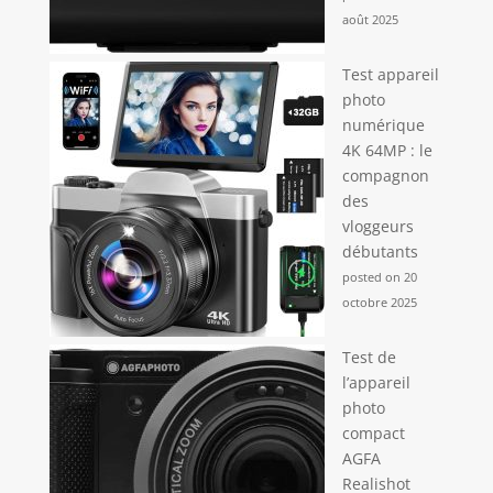
compagnie, même
août 2025
les images les plus
instables seront
incroyablement
Test appareil
fluides. Ce qui est
photo
inclus: Caméra
numérique
HERO12 Black,
4K 64MP : le
Batterie Enduro,
compagnon
Fixation adhésive
des
incurvée, Boucle de
vloggeurs
fixation et vis
débutants
moletée, Câble
USB-C
posted on 20
octobre 2025
Test de
l’appareil
photo
compact
AGFA
Realishot