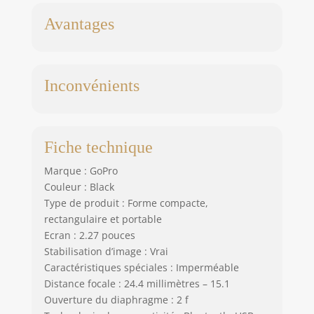
HyperSmooth 6.0
récompensée aux
Avantages
Emmy Awards:
HyperSmooth
donne toujours le
ton pour des
Inconvénients
images d’une
fluidité incroyable
et s’appuie sur des
technologies
Fiche technique
éprouvées : un
Emmy Award lui a
Marque : GoPro
été décerné en
Couleur : Black
2021 pour le
Type de produit : Forme compacte,
capteur intégré à la
rectangulaire et portable
caméra et la
Ecran : 2.27 pouces
stabilisation
Stabilisation d’image : Vrai
logicielle. La
Caractéristiques spéciales : Imperméable
caméra HERO12
Distance focale : 24.4 millimètres – 15.1
Black relève encore
le niveau en
Ouverture du diaphragme : 2 f
optimisant les