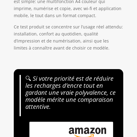
est simple: une multifonction A4 couleur qui
imprime, numérise et copie, avec wi-fi et application
mobile, le tout dans un format compact.
Ce test produit se concentre sur l’usage réel attendu:
installation, confort au quotidien, qualité
d’impression et de numérisation, ainsi que les
limites à connaître avant de choisir ce modèle.
🔍
Si votre priorité est de réduire
les recharges d’encre tout en
gardant une vraie polyvalence, ce
modèle mérite une comparaison
attentive.