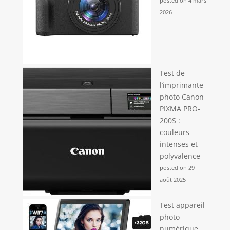
posted on 4 mars
2026
Test de
l’imprimante
photo Canon
PIXMA PRO-
200S :
couleurs
intenses et
polyvalence
posted on 29
août 2025
Test appareil
photo
numérique