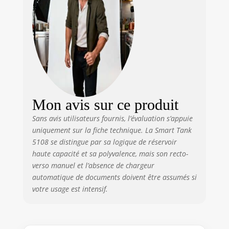
sont codées par couleur pour
un remplissage facile et sans
déversement Recharge simple
et sans éclaboussures : Le
système unique de réservoir
d’encre de HP vous offre un
rechargement facile, pratique et
propre avec des flacons
refermables L’imprimante est
Mon avis sur ce produit
compatible avec la bouteille hp
32xl noire (1vv24ae), avec le lot
Sans avis utilisateurs fournis, l’évaluation s’appuie
de 3 bouteilles hp 31 cyan
uniquement sur la fiche technique. La Smart Tank
(1vu26ae), jaune (1vu28ae),
5108 se distingue par sa logique de réservoir
magenta (1vu27ae) ainsi qu’avec
haute capacité et sa polyvalence, mais son recto-
les têtes d’impression originales
verso manuel et l’absence de chargeur
hp 6za17ae (noire) et 6za18ae
automatique de documents doivent être assumés si
(tricolore) Dotée d'un système
votre usage est intensif.
de sécurité dynamique, qui
pourrait être périodiquement
mis à jour par le firmware, elle
est conçue pour une utilisation