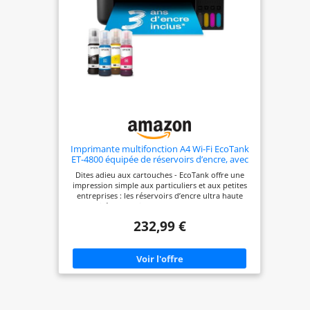
ainsi qu’à des vitesses d’impression pouvant
atteindre 10 pages par minute*, vous pouvez
effectuer rapidement plusieurs tâches en toute
simplicité. * Voir epson.fr/ecotankfootnotes
Imprimante multifonction A4 Wi-Fi EcoTank
ET-4800 équipée de réservoirs d’encre, avec
jusqu’à 3 ans d’encre inclus
Dites adieu aux cartouches - EcoTank offre une
impression simple aux particuliers et aux petites
entreprises : les réservoirs d’encre ultra haute
capacité sont facilement rechargeables et les
bouteilles sont dotées d’un détrompeur pour ne
232,99 €
plus se tromper de couleur en remplissant le
réservoir Économies à long terme - Cette
imprimante multifonction vous permet
d’économiser jusqu’à 90 % sur les coûts de l’encre*
et elle est livrée avec l’équivalent de jusqu’à 3 ans
d’encre* - Un jeu de bouteilles d’encre permet
d’imprimer jusqu’à 4 500 pages en monochrome et
7 500 pages en couleur*, soit l’équivalent de 72