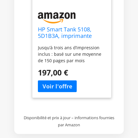
HP Smart Tank 5108,
5D1B3A, imprimante
Multifonction A4 avec
Jusqu’à trois ans d’impression
réservoir d'encre Haute
inclus : basé sur une moyenne
capacité, Impression
de 150 pages par mois
Manuelle Recto-Verso,
imprimées par les clients avec
numérisation, Copie, 12
197,00 €
des imprimantes hp smart tank
Pages par Minute, Wi-FI,
; le rendement réel varie
Smart, Eucalyptus
considérablement en fonction
du contenu des pages
imprimées et d’autres facteurs
Elle dispose d’un capteur
automatique pour vérifier le
Disponibilité et prix à jour – informations fournies
niveau d’encre et l’ajout d’encre
par Amazon
n’a jamais été aussi simple,
grâce au système de recharge