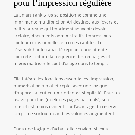
pour l’impression régulière
dispose d’un
capteur
La Smart Tank 5108 se positionne comme une
automatique pour
imprimante multifonction A4 destinée aux foyers et
vérifier le niveau
petits bureaux qui impriment souvent: devoir
d’encre et l’ajout
scolaire, documents administratifs, impressions
d’encre n’a jamais
été aussi simple,
couleur occasionnelles et copies rapides. Le
grâce au système
réservoir haute capacité répond à une attente
de recharge hp
concrète: réduire la fréquence des recharges et
Jusqu’à 6 000
mieux maîtriser le coût d’usage dans le temps.
pages en noir et
blanc ou jusqu’à 6
Elle intègre les fonctions essentielles: impression,
000 pages en
numérisation à plat et copie, avec une logique
couleur avec
d’appareil « tout en un » orientée simplicité. Pour un
l’encre hp
originale incluse
usage ponctuel (quelques pages par mois), son
dans la boîte
intérêt est moins évident, car l’avantage du réservoir
L’imprimante vous
s’exprime surtout quand les volumes augmentent.
guide grâce à des
boutons
Dans une logique d’achat, elle convient si vous
intelligents