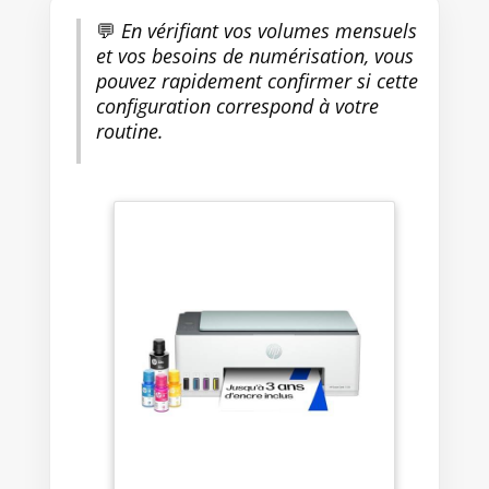
avec des cartouches utilisant
💬
En vérifiant vos volumes mensuels
une puce HP originale ; les
et vos besoins de numérisation, vous
cartouches utilisant une puce
pouvez rapidement confirmer si cette
non HP pourraient ne pas
configuration correspond à votre
fonctionner ou cesser de
fonctionner
routine.