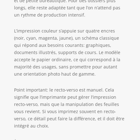
et de petite bureautique. Pour des dossiers plus
utilisation avec
longs, elle reste adaptée tant que l’on n’attend pas
des cartouches
un rythme de production intensif.
utilisant une puce
HP originale ; les
cartouches
L’impression couleur s’appuie sur quatre encres
utilisant une puce
(noir, cyan, magenta, jaune), un schéma classique
non HP pourraient
qui répond aux besoins courants: graphiques,
ne pas
documents illustrés, supports de cours. Le modèle
fonctionner ou
accepte le papier ordinaire, ce qui correspond à la
cesser de
majorité des usages, sans promettre pour autant
fonctionner
une orientation photo haut de gamme.
Point important: le recto-verso est manuel. Cela
signifie que l’imprimante peut gérer l’impression
recto-verso, mais que la manipulation des feuilles
vous revient. Si vous imprimez souvent en recto-
verso, ce détail peut faire la différence, et il doit être
intégré au choix.