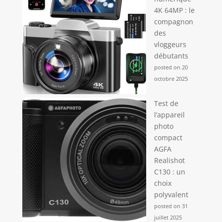
4K 64MP : le
compagnon
des
vloggeurs
débutants
posted on 20
octobre 2025
Test de
l’appareil
photo
compact
AGFA
Realishot
C130 : un
choix
polyvalent
posted on 31
juillet 2025