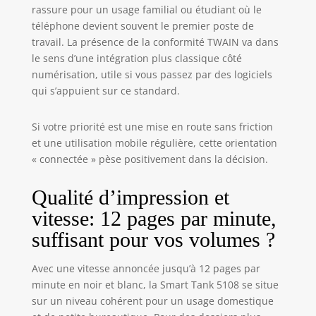
bouteille hp 32xl
rassure pour un usage familial ou étudiant où le
noire (1vv24ae),
téléphone devient souvent le premier poste de
avec le lot de 3
travail. La présence de la conformité TWAIN va dans
bouteilles hp 31
le sens d’une intégration plus classique côté
cyan (1vu26ae),
jaune (1vu28ae),
numérisation, utile si vous passez par des logiciels
magenta
qui s’appuient sur ce standard.
(1vu27ae) ainsi
qu’avec les têtes
Si votre priorité est une mise en route sans friction
d’impression
et une utilisation mobile régulière, cette orientation
originales hp
« connectée » pèse positivement dans la décision.
6za17ae (noire) et
6za18ae (tricolore)
Qualité d’impression et
Dotée d'un
système de
vitesse: 12 pages par minute,
sécurité
suffisant pour vos volumes ?
dynamique, qui
pourrait être
périodiquement
Avec une vitesse annoncée jusqu’à 12 pages par
mis à jour par le
minute en noir et blanc, la Smart Tank 5108 se situe
firmware, elle est
sur un niveau cohérent pour un usage domestique
conçue pour une