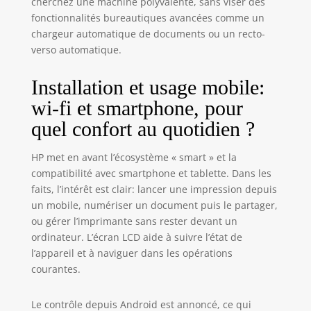
cherchez une machine polyvalente, sans viser des
rétroéclairés et les
fonctionnalités bureautiques avancées comme un
bouteilles sont
chargeur automatique de documents ou un recto-
codées par
couleur pour un
verso automatique.
remplissage facile
et sans
Installation et usage mobile:
déversement
wi-fi et smartphone, pour
Recharge simple
et sans
quel confort au quotidien ?
éclaboussures : Le
système unique
HP met en avant l’écosystème « smart » et la
de réservoir
compatibilité avec smartphone et tablette. Dans les
d’encre de HP
faits, l’intérêt est clair: lancer une impression depuis
vous offre un
un mobile, numériser un document puis le partager,
rechargement
ou gérer l’imprimante sans rester devant un
facile, pratique et
ordinateur. L’écran LCD aide à suivre l’état de
propre avec des
flacons
l’appareil et à naviguer dans les opérations
refermables
courantes.
L’imprimante est
compatible avec la
Le contrôle depuis Android est annoncé, ce qui