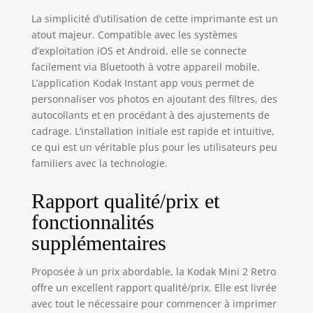
des photos sans
marge pour
La simplicité d’utilisation de cette imprimante est un
obtenir des images
atout majeur. Compatible avec les systèmes
plus grandes.
d’exploitation iOS et Android, elle se connecte
L'application AR -
facilement via Bluetooth à votre appareil mobile.
Téléchargez
L’application Kodak Instant app vous permet de
l'application
personnaliser vos photos en ajoutant des filtres, des
KODAK pour
autocollants et en procédant à des ajustements de
imprimante photo
cadrage. L’installation initiale est rapide et intuitive,
pour imprimer
ce qui est un véritable plus pour les utilisateurs peu
n'importe où et
n'importe quand.
familiers avec la technologie.
Vous pouvez
utiliser les
Rapport qualité/prix et
fonctions
fonctionnalités
amusantes de la
réalité augmentée
supplémentaires
et d'autres
fonctions
Proposée à un prix abordable, la Kodak Mini 2 Retro
décoratives telles
offre un excellent rapport qualité/prix. Elle est livrée
que
avec tout le nécessaire pour commencer à imprimer
l'embellissement,