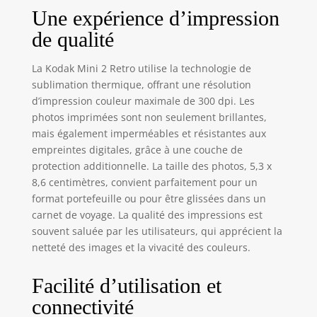
plastification en
Une expérience d’impression
couches de ruban,
de qualité
ce qui la rend
résistante aux
traces de doigts et
La Kodak Mini 2 Retro utilise la technologie de
résistante à l'eau
sublimation thermique, offrant une résolution
pour garantir une
d’impression couleur maximale de 300 dpi. Les
qualité durable.
photos imprimées sont non seulement brillantes,
Deux types de
mais également imperméables et résistantes aux
photos :
empreintes digitales, grâce à une couche de
l'imprimante photo
protection additionnelle. La taille des photos, 5,3 x
rétro KODAK Mini
8,6 centimètres, convient parfaitement pour un
2 prend en charge
format portefeuille ou pour être glissées dans un
les photos avec
marge et les
carnet de voyage. La qualité des impressions est
photos sans
souvent saluée par les utilisateurs, qui apprécient la
bordure. Écrivez
netteté des images et la vivacité des couleurs.
vos souvenirs en
photos avec marge
Facilité d’utilisation et
pour qu'ils restent
connectivité
éternels. Imprimez