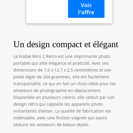
la moins chère
pour imprimer
directement
depuis la maison.
Les photos sont
moins chères si
Un design compact et élégant
elles sont achetées
dans le paquet
avec l'imprimante.
La Kodak Mini 2 Retro est une imprimante photo
Qualité photo
portable qui allie élégance et praticité. Avec ses
exceptionnelle -
dimensions de 7,6 x 12,7 x 2,5 centimètres et son
KODAK Mini 2
poids léger de 264 grammes, elle est facilement
Retro utilise la
transportable, ce qui en fait un choix idéal pour les
technologie 4PASS
amateurs de photographie en déplacement.
pour imprimer
Disponible en plusieurs coloris, elle séduit par son
instantanément
design rétro qui rappelle les appareils photo
des photos
impeccables.
instantanés d’antan. La qualité de fabrication est
Chaque photo est
indéniable, avec une finition soignée qui saura
imprimée par un
séduire les amateurs de beaux objets.
processus de