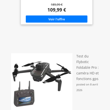
instantanément vos photos préférées. Kodak Dock
189,99 €
Plus est compatible avec les appareils Apple et
Android et prend également en charge la
109,99 €
connexion sans fil Bluetooth. Qualité photo
supérieure : Le Kodak Mini 3 Retro utilise la
technologie 11PASS, qui permet d'imprimer des
photos avec des couches de couleur et de les
plastifiées. Elles sont protégées contre les
empreintes digitales et l'eau. Deux types de
photos : Notre produit permet d'imprimer des
photos avec ou sans bordure. Avec cet appareil,
vous pouvez par exemple écrire sur la bordure la
date de la photo ou l'imprimer sans bordure pour
une plus grande photo ! Téléchargez l'application
KODAK Photo Printer et imprimez de n'importe
Test du
où et à n'importe quel moment ! Elle offre des
options décoratives telles que des filtres, des
Flybotic
cadres et bien d'autres choses encore !
Foldable Pro :
caméra HD et
fonctions gps
posted on 8 avril
2026