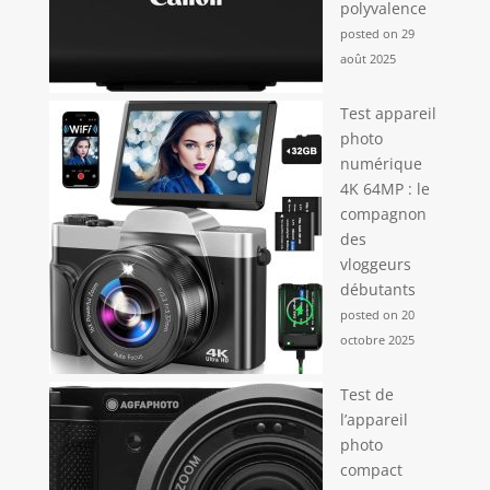
polyvalence
posted on 29
août 2025
Test appareil
photo
numérique
4K 64MP : le
compagnon
des
vloggeurs
débutants
posted on 20
octobre 2025
Test de
l’appareil
photo
compact