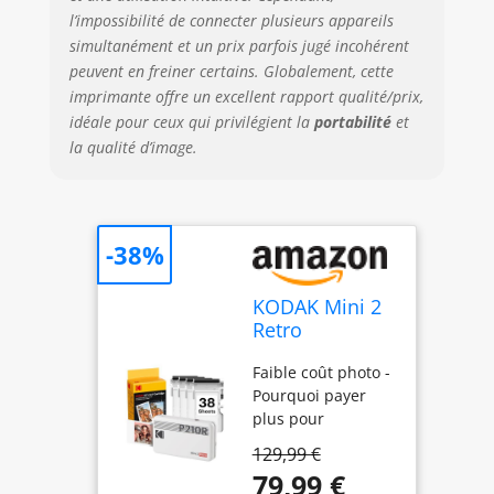
l’impossibilité de connecter plusieurs appareils
bordure. Écrivez
vos souvenirs en
simultanément et un prix parfois jugé incohérent
photos avec marge
peuvent en freiner certains. Globalement, cette
pour qu'ils restent
imprimante offre un excellent rapport qualité/prix,
éternels. Imprimez
idéale pour ceux qui privilégient la
portabilité
et
des photos sans
la qualité d’image.
marge pour
obtenir des images
plus grandes.
L'application AR -
-38%
Téléchargez
l'application
KODAK pour
KODAK Mini 2
imprimante photo
Retro
pour imprimer
Imprimante
n'importe où et
Faible coût photo -
Photo Portable
n'importe quand.
Pourquoi payer
5x7,6cm, 38
Vous pouvez
plus pour
Feuilles, Blanc
utiliser les
l'impression ?
129,99 €
fonctions
Notre imprimante
79,99 €
amusantes de la
photo rétro KODAK