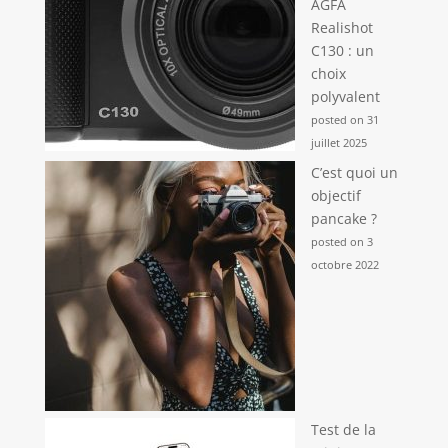
AGFA
Realishot
C130 : un
choix
polyvalent
posted on 31
juillet 2025
C’est quoi un
objectif
pancake ?
posted on 3
octobre 2022
Test de la