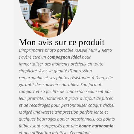
instantanément
des photos
impeccables.
Chaque photo est
imprimée par un
processus de
plastification en
Mon avis sur ce produit
couches de ruban,
L’imprimante photo portable KODAK Mini 2 Retro
ce qui la rend
s’avère être un
compagnon idéal
pour
résistante aux
immortaliser des moments précieux en toute
traces de doigts et
résistante à l'eau
simplicité. Avec sa qualité d’impression
pour garantir une
remarquable et ses photos résistantes à l’eau, elle
qualité durable.
garantit des souvenirs durables. Son format
Deux types de
compact et sa facilité de connexion séduisent par
photos :
leur praticité, notamment grâce à l’ajout de filtres
l'imprimante photo
et de recadrages pour personnaliser chaque cliché.
rétro KODAK Mini
Malgré une vitesse d’impression parfois lente et
2 prend en charge
quelques bourrages papier occasionnels, ces points
les photos avec
faibles sont compensés par une
bonne autonomie
marge et les
et une utilisation intuitive. Cependant,
photos sans