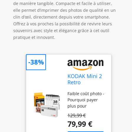
de manière tangible. Compacte et facile à utiliser,
elle permet d’imprimer des photos de qualité en un
clin d’œil, directement depuis votre smartphone.
Offrez à vos proches la possibilité de revivre leurs
souvenirs avec style et élégance grâce à cet outil
pratique et innovant.
-38%
KODAK Mini 2
Retro
Imprimante
Faible coût photo -
Photo Portable
Pourquoi payer
5x7,6cm, 38
plus pour
Feuilles, Blanc
l'impression ?
129,99 €
Notre imprimante
79,99 €
photo rétro KODAK
Mini 2 est l'option