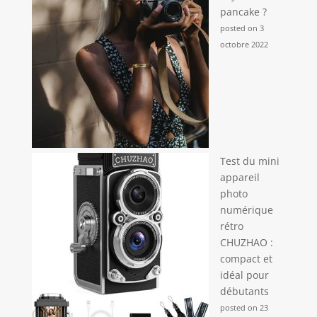
pancake ?
posted on 3
octobre 2022
Test du mini
appareil
photo
numérique
rétro
CHUZHAO :
compact et
idéal pour
débutants
posted on 23