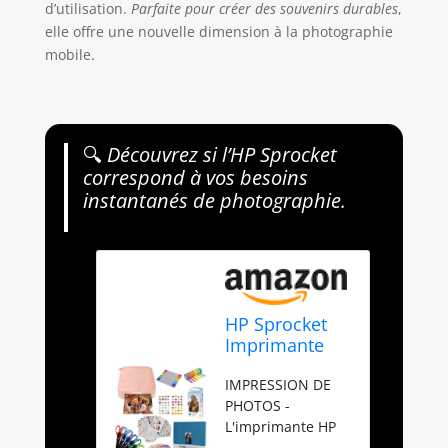
d’utilisation.
Parfaite pour créer des souvenirs durables
,
elle offre une nouvelle dimension à la photographie
mobile.
🔍
Découvrez si l’HP Sprocket
correspond à vos besoins
instantanés de photographie.
HP Sprocket
Imprimante
Photo
IMPRESSION DE
instantanée
PHOTOS -
Portable 2x3
L'imprimante HP
Pouces (Rose)
Sprocket imprime