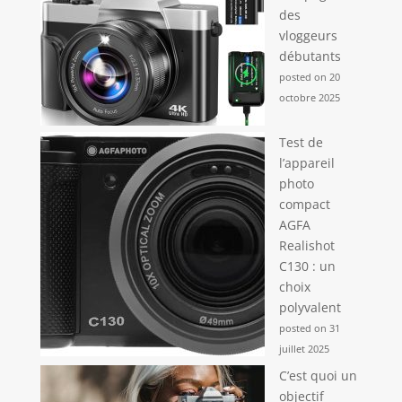
des
vloggeurs
débutants
posted on 20
octobre 2025
Test de
l’appareil
photo
compact
AGFA
Realishot
C130 : un
choix
polyvalent
posted on 31
juillet 2025
C’est quoi un
objectif