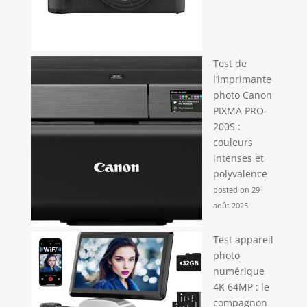
cadres, vous pouvez écrire dans l'espace vide de la
photo. Faites preuve d'imagination et créez votre
propre album photo avec l'imprimante photo
Liene. Remarque : les photos peuvent être
imprimées qu' à travers de l'application Liene.
Test de
l’imprimante
photo Canon
PIXMA PRO-
200S :
couleurs
intenses et
polyvalence
posted on 29
août 2025
Test appareil
photo
numérique
4K 64MP : le
compagnon