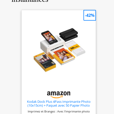
sur les réseaux sociaux et
utilisez l'application HP pour
l'imprimer. PARTAGEZ LES
-42%
MOMENTS - Partagez des
albums photo personnalisés
avec des amis à l'aide de
l'application HP Sprocket et
continuez de vous amuser
Kodak Dock Plus 4Pass Imprimante Photo
(10x15cm) + Paquet avec 50 Papier Photo
(10 Feuilles Initiales + Paquet de 40 Feuilles)
Imprimez et Brangez : Avec l'imprimante photo