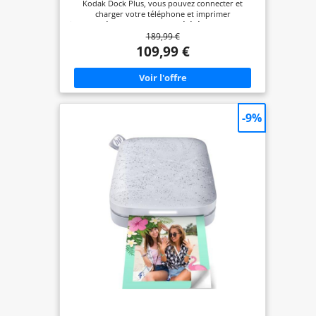
Kodak Dock Plus, vous pouvez connecter et
charger votre téléphone et imprimer
instantanément vos photos préférées. Kodak Dock
189,99 €
Plus est compatible avec les appareils Apple et
Android et prend également en charge la
109,99 €
connexion sans fil Bluetooth. Qualité photo
supérieure : Le Kodak Mini 3 Retro utilise la
technologie 11PASS, qui permet d'imprimer des
photos avec des couches de couleur et de les
plastifiées. Elles sont protégées contre les
empreintes digitales et l'eau. Deux types de
-9%
photos : Notre produit permet d'imprimer des
photos avec ou sans bordure. Avec cet appareil,
vous pouvez par exemple écrire sur la bordure la
date de la photo ou l'imprimer sans bordure pour
une plus grande photo ! Téléchargez l'application
KODAK Photo Printer et imprimez de n'importe
où et à n'importe quel moment ! Elle offre des
options décoratives telles que des filtres, des
cadres et bien d'autres choses encore !