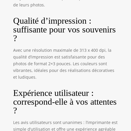
FILTRES, CADRES
de leurs photos.
ET FLAIR UNIQUES
- Dans
Qualité d’impression :
l'application HP
suffisante pour vos souvenirs
Appliquez des
autocollants, des
?
bordures et des
emojis. Hashtag
Avec une résolution maximale de 313 x 400 dpi, la
une photo sur les
qualité d’impression est satisfaisante pour des
réseaux sociaux et
photos de format 2×3 pouces. Les couleurs sont
utilisez
vibrantes, idéales pour des réalisations décoratives
l'application HP
et ludiques.
pour l'imprimer.
PARTAGEZ LES
MOMENTS -
Expérience utilisateur :
Partagez des
correspond-elle à vos attentes
albums photo
personnalisés
?
avec des amis à
l'aide de
Les avis utilisateurs sont unanimes : l’imprimante est
l'application HP
simple d’utilisation et offre une expérience agréable