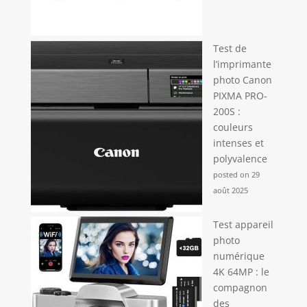
Test de
l’imprimante
photo Canon
PIXMA PRO-
200S :
couleurs
intenses et
polyvalence
posted on 29
août 2025
Test appareil
photo
numérique
4K 64MP : le
compagnon
des