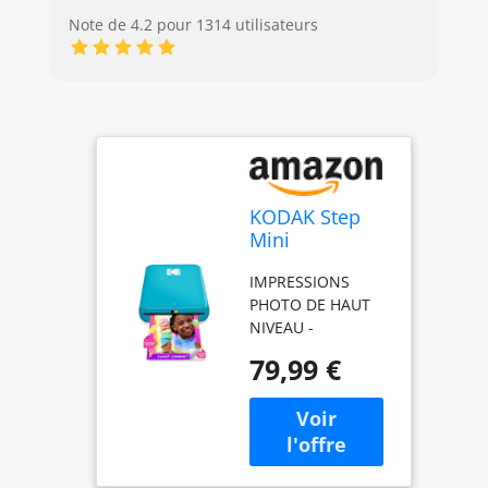
Note de 4.2 pour 1314 utilisateurs
KODAK Step
Mini
imprimante
IMPRESSIONS
mobile couleur
PHOTO DE HAUT
portable et
NIVEAU -
sans fil
L'imprimante
Imprimante
79,99 €
KODAK Step peut
photo
être connectée à
instantanée
n'importe quel
pour
appareil
smartphone,
fonctionnant sous
Zink 2x3” (5,1 x
iOS ou Android [via