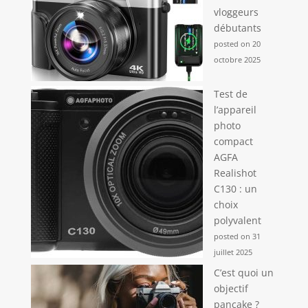
vloggeurs
débutants
posted on 20
octobre 2025
Test de
l’appareil
photo
compact
AGFA
Realishot
C130 : un
choix
polyvalent
posted on 31
juillet 2025
C’est quoi un
objectif
pancake ?