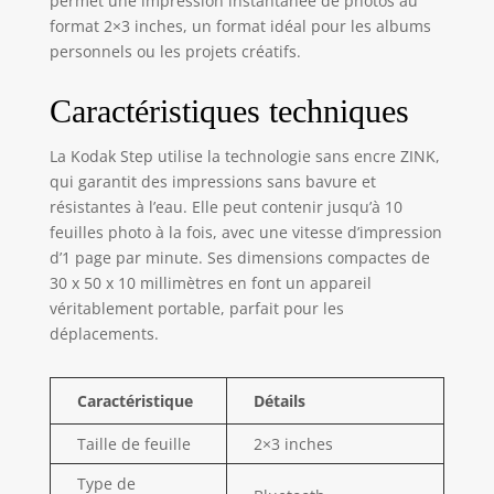
permet une impression instantanée de photos au
l'humidité et aux
format 2×3 inches, un format idéal pour les albums
déchirures UNE
personnels ou les projets créatifs.
APPLICATION
D'ÉDITION
Caractéristiques techniques
COMPLÈTE -
Téléchargez
La Kodak Step utilise la technologie sans encre ZINK,
l'application
qui garantit des impressions sans bavure et
KODAK pour
personnaliser vos
résistantes à l’eau. Elle peut contenir jusqu’à 10
photos avec des
feuilles photo à la fois, avec une vitesse d’impression
filtres, des
d’1 page par minute. Ses dimensions compactes de
bordures, des
30 x 50 x 10 millimètres en font un appareil
autocollants, des
véritablement portable, parfait pour les
commentaires et
déplacements.
plus encore
ADORABLE,
COMPACT ET
Caractéristique
Détails
COLORÉ -
L'imprimante Step
Taille de feuille
2×3 inches
est une
Type de
imprimante