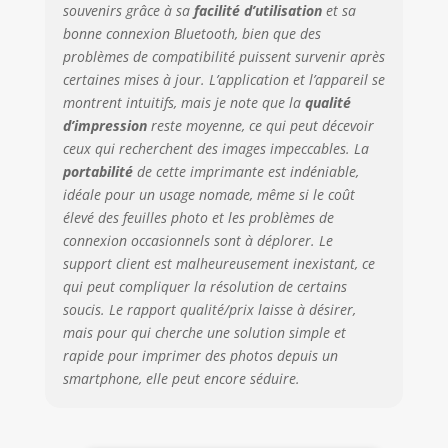
souvenirs grâce à sa
facilité d’utilisation
et sa
photos avec des
bonne connexion Bluetooth, bien que des
filtres, des
bordures, des
problèmes de compatibilité puissent survenir après
autocollants, des
certaines mises à jour. L’application et l’appareil se
commentaires et
montrent intuitifs, mais je note que la
qualité
plus encore
d’impression
reste moyenne, ce qui peut décevoir
ADORABLE,
ceux qui recherchent des images impeccables. La
COMPACT ET
portabilité
de cette imprimante est indéniable,
COLORÉ -
idéale pour un usage nomade, même si le coût
L'imprimante Step
élevé des feuilles photo et les problèmes de
est une
connexion occasionnels sont à déplorer. Le
imprimante
support client est malheureusement inexistant, ce
portable et légère.
Il a une batterie
qui peut compliquer la résolution de certains
lithium-ion
soucis. Le rapport qualité/prix laisse à désirer,
rechargeable
mais pour qui cherche une solution simple et
intégrée [une
rapide pour imprimer des photos depuis un
charge de batterie
smartphone, elle peut encore séduire.
= 25 photos
imprimées]
EMPORTEZ VOS