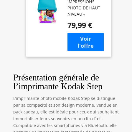
IMPRESSIONS
mobile couleur
PHOTO DE HAUT
portable et
NIVEAU -
sans fil
L'imprimante
Imprimante
79,99 €
KODAK Step peut
photo
être connectée à
instantanée
n'importe quel
pour
appareil
smartphone,
fonctionnant sous
Zink 2x3” (5,1 x
iOS ou Android [via
7,5 cm) Photos
Bluetooth ou NFC]
à dos adhésif,
TECHNOLOGIE
Bleu.
Présentation générale de
ZINK INKLESS - Le
papier photo
l’imprimante Kodak Step
autocollant 5x7 cm
avec cristaux de
L’imprimante photo mobile Kodak Step se distingue
coloration intégrés
par sa compacité et son design moderne. Vendue en
fournit des
pack cadeau, elle est idéale pour ceux qui souhaitent
impressions de
immortaliser leurs souvenirs en un clin d’œil.
haute qualité
durables,
Compatible avec les smartphones via Bluetooth, elle
résistantes à