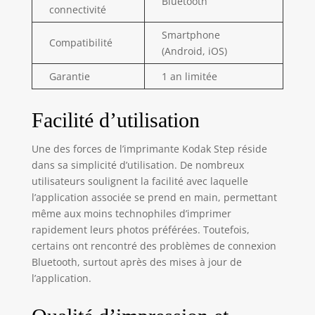
Bluetooth
portable et légère.
connectivité
Il a une batterie
Smartphone
lithium-ion
Compatibilité
(Android, iOS)
rechargeable
intégrée [une
Garantie
1 an limitée
charge de batterie
= 25 photos
imprimées]
Facilité d’utilisation
EMPORTEZ VOS
PROJETS : Notre
Une des forces de l’imprimante Kodak Step réside
imprimante de la
dans sa simplicité d’utilisation. De nombreux
taille d'une paume
utilisateurs soulignent la facilité avec laquelle
s'installe
l’application associée se prend en main, permettant
rapidement et
même aux moins technophiles d’imprimer
offre de superbes
rapidement leurs photos préférées. Toutefois,
impressions
d'autocollants.
certains ont rencontré des problèmes de connexion
Idéal pour décorer
Bluetooth, surtout après des mises à jour de
un album, un
l’application.
cahier et plus
encore