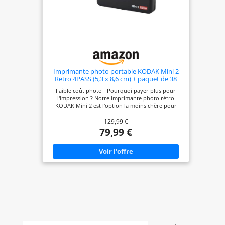
Imprimante photo portable KODAK Mini 2
Retro 4PASS (5,3 x 8,6 cm) + paquet de 38
feuilles, noir
Faible coût photo - Pourquoi payer plus pour
l'impression ? Notre imprimante photo rétro
KODAK Mini 2 est l'option la moins chère pour
imprimer directement depuis la maison. Les
129,99 €
photos sont moins chères si elles sont achetées
dans le paquet avec l'imprimante. Qualité photo
79,99 €
exceptionnelle - KODAK Mini 2 Retro utilise la
technologie 4PASS pour imprimer instantanément
des photos impeccables. Chaque photo est
imprimée par un processus de plastification en
couches de ruban, ce qui la rend résistante aux
traces de doigts et résistante à l'eau pour garantir
une qualité durable. Deux types de photos :
l'imprimante photo rétro KODAK Mini 2 prend en
charge les photos avec marge et les photos sans
bordure. Écrivez vos souvenirs en photos avec
marge pour qu'ils restent éternels. Imprimez des
photos sans marge pour obtenir des images plus