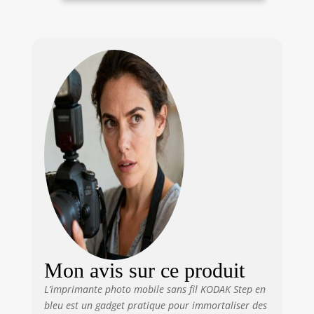
7,5 cm) Photos
Bluetooth ou NFC]
à dos adhésif,
TECHNOLOGIE
Bleu.
ZINK INKLESS - Le
papier photo
autocollant 5x7 cm
avec cristaux de
coloration intégrés
fournit des
impressions de
haute qualité
durables,
résistantes à
l'humidité et aux
déchirures UNE
APPLICATION
D'ÉDITION
COMPLÈTE -
Téléchargez
Mon avis sur ce produit
l'application
L’imprimante photo mobile sans fil KODAK Step en
KODAK pour
bleu est un gadget pratique pour immortaliser des
personnaliser vos