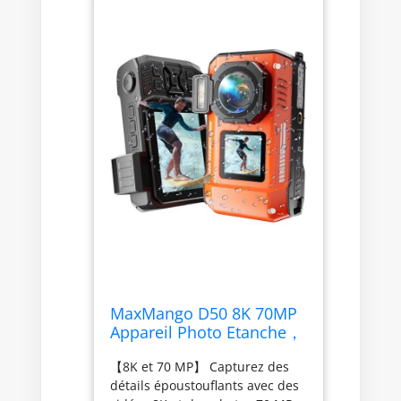
MaxMango D50 8K 70MP
Appareil Photo Etanche，
33FT Camera Etanche
【8K et 70 MP】 Capturez des
avec 64 Go de Stockage,
détails époustouflants avec des
Double écran 18x,