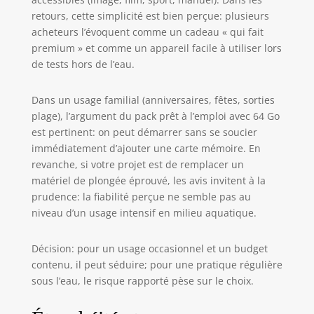
étanche jusqu'à
retours, cette simplicité est bien perçue: plusieurs
10 mètres et son
acheteurs l’évoquent comme un cadeau « qui fait
design flottant la
premium » et comme un appareil facile à utiliser lors
rend idéale pour
de tests hors de l’eau.
la plongée avec
tuba, la plongée
Dans un usage familial (anniversaires, fêtes, sorties
sous-marine et les
sports nautiques.
plage), l’argument du pack prêt à l’emploi avec 64 Go
Elle ne coule pas
est pertinent: on peut démarrer sans se soucier
en cas de chute,
immédiatement d’ajouter une carte mémoire. En
garantissant ainsi
revanche, si votre projet est de remplacer un
la sécurité et la
matériel de plongée éprouvé, les avis invitent à la
récupération de
prudence: la fiabilité perçue ne semble pas au
votre appareil.
niveau d’un usage intensif en milieu aquatique.
【Deux écrans
pour des selfies et
un cadrage
Décision: pour un usage occasionnel et un budget
faciles】 Les
contenu, il peut séduire; pour une pratique régulière
écrans avant et
sous l’eau, le risque rapporté pèse sur le choix.
arrière facilitent la
prise de selfies et