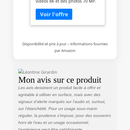
vidéos 8K et des photos 70 MP.
Résistante à la Poussière
Cet appareil photo compact
et Aux Chocs, Autofocus
offre des images et des vidéos
d'une netteté exceptionnelle,
idéales pour immortaliser vos
aventures en haute qualité.
【Étanche et flottante jusqu'à
33FT】 Cette caméra sous-
Disponibilité et prix à jour – informations fournies
marine est étanche jusqu'à 10
par Amazon
mètres et son design flottant la
rend idéale pour la plongée
avec tuba, la plongée sous-
marine et les sports nautiques.
Mon avis sur ce produit
Elle ne coule pas en cas de
chute, garantissant ainsi la
Les avis dessinent un produit facile à offrir et
sécurité et la récupération de
agréable à utiliser en surface, mais avec des
votre appareil. 【Deux écrans
signaux d’alerte marqués sur l’audio et, surtout,
pour des selfies et un cadrage
sur l’étanchéité. Pour un usage sous-marin
faciles】 Les écrans avant et
régulier, la prudence s’impose; pour des souvenirs
arrière facilitent la prise de
hors de l’eau et un usage occasionnel,
selfies et de photos de groupe.
L'écran avant prévisualise les
l’expérience peut être satisfaisante.