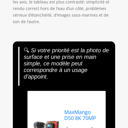
les avis, le tableau est plus contrasté: simplicité et
rendu correct hors de l’eau d’un côté, problèmes
sérieux d’étanchéité, d’images sous-marines et de
son de l’autre.
🔍
Si votre priorité est la photo de
surface et une prise en main
simple, ce modèle peut
correspondre à un usage
d’appoint.
MaxMango
D50 8K 70MP
Appareil Photo