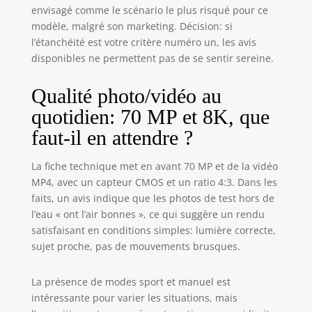
jusqu'à 128 Go,
envisagé comme le scénario le plus risqué pour ce
vous permettant
modèle, malgré son marketing. Décision: si
ainsi de stocker
l’étanchéité est votre critère numéro un, les avis
davantage de
disponibles ne permettent pas de se sentir sereine.
photos et de
vidéos en toute
simplicité.
Qualité photo/vidéo au
【Batterie
quotidien: 70 MP et 8K, que
rechargeable pour
faut-il en attendre ?
une utilisation
longue durée】
Équipé d'une
La fiche technique met en avant 70 MP et de la vidéo
batterie
MP4, avec un capteur CMOS et un ratio 4:3. Dans les
rechargeable de
faits, un avis indique que les photos de test hors de
2500 mAh, cet
l’eau « ont l’air bonnes », ce qui suggère un rendu
appareil photo
satisfaisant en conditions simples: lumière correcte,
flottant offre une
sujet proche, pas de mouvements brusques.
autonomie longue
durée. Rechargez-
le en déplacement
La présence de modes sport et manuel est
pour être toujours
intéressante pour varier les situations, mais
prêt pour votre