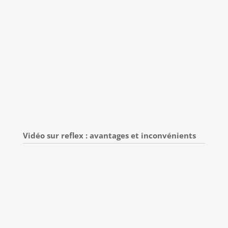
Vidéo sur reflex : avantages et inconvénients
Test : canon EOS R100, hybride performant
avec objectif RF-S 18-45mm