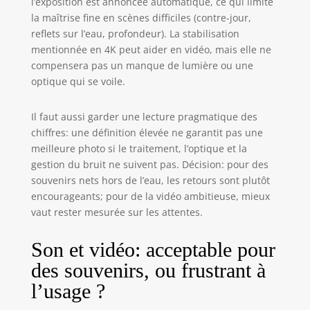
l’exposition est annoncée automatique, ce qui limite
prochaine
la maîtrise fine en scènes difficiles (contre-jour,
aventure.
reflets sur l’eau, profondeur). La stabilisation
【Construction
mentionnée en 4K peut aider en vidéo, mais elle ne
résistante à la
compensera pas un manque de lumière ou une
poussière et aux
optique qui se voile.
chocs】 Conçu
pour durer, cet
appareil photo
Il faut aussi garder une lecture pragmatique des
numérique est
chiffres: une définition élevée ne garantit pas une
résistant à la
meilleure photo si le traitement, l’optique et la
poussière et aux
gestion du bruit ne suivent pas. Décision: pour des
chocs. Il résiste
souvenirs nets hors de l’eau, les retours sont plutôt
aux conditions
encourageants; pour de la vidéo ambitieuse, mieux
difficiles et aux
vaut rester mesurée sur les attentes.
chutes
accidentelles, ce
Son et vidéo: acceptable pour
qui le rend idéal
pour la
des souvenirs, ou frustrant à
randonnée, le
l’usage ?
trekking et autres
activités de plein