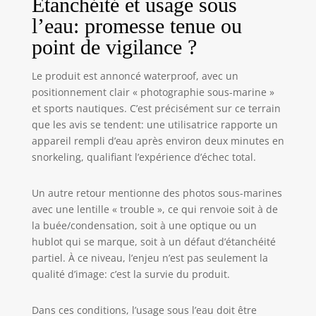
Étanchéité et usage sous
de photos de
l’eau: promesse tenue ou
groupe. L'écran
avant prévisualise
point de vigilance ?
les images en
temps réel, tandis
Le produit est annoncé waterproof, avec un
que l'écran arrière
positionnement clair « photographie sous-marine »
vous aide à
et sports nautiques. C’est précisément sur ce terrain
composer la photo
que les avis se tendent: une utilisatrice rapporte un
parfaite.
appareil rempli d’eau après environ deux minutes en
【Mémoire
intégrée de 64
snorkeling, qualifiant l’expérience d’échec total.
Go】 Enregistrez
en toute sérénité
Un autre retour mentionne des photos sous-marines
grâce à 64 Go de
avec une lentille « trouble », ce qui renvoie soit à de
stockage intégré.
la buée/condensation, soit à une optique ou un
Cet appareil photo
hublot qui se marque, soit à un défaut d’étanchéité
étanche prend
partiel. À ce niveau, l’enjeu n’est pas seulement la
également en
qualité d’image: c’est la survie du produit.
charge les cartes
mémoire
extensibles
Dans ces conditions, l’usage sous l’eau doit être