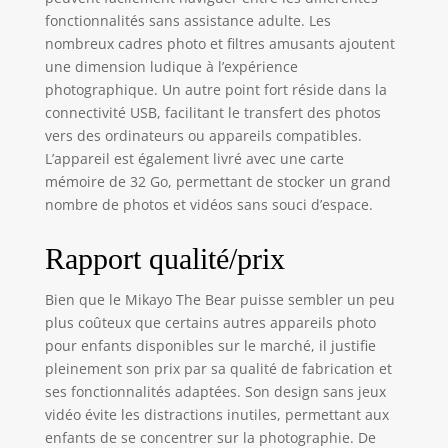
façons amusantes
fonctionnalités sans assistance adulte. Les
d'explorer leur
nombreux cadres photo et filtres amusants ajoutent
créativité et de
une dimension ludique à l’expérience
développer leurs
photographique. Un autre point fort réside dans la
compétences. Cet
connectivité USB, facilitant le transfert des photos
appareil photo est
vers des ordinateurs ou appareils compatibles.
conçu pour créer
L’appareil est également livré avec une carte
des souvenirs sans
jeux vidéo gênants.
mémoire de 32 Go, permettant de stocker un grand
Images et vidéos
nombre de photos et vidéos sans souci d’espace.
de haute qualité :
Cet appareil photo
Rapport qualité/prix
pour enfants, filles
et garçons, offre
Bien que le Mikayo The Bear puisse sembler un peu
une résolution
plus coûteux que certains autres appareils photo
photo
pour enfants disponibles sur le marché, il justifie
exceptionnelle. Les
pleinement son prix par sa qualité de fabrication et
cinéastes en herbe
peuvent également
ses fonctionnalités adaptées. Son design sans jeux
enregistrer leurs
vidéo évite les distractions inutiles, permettant aux
propres sketches
enfants de se concentrer sur la photographie. De