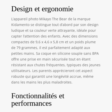
enfants de 3 à 7
ans. Sa conception
Design et ergonomie
simple permet aux
plus jeunes de
L’appareil photo Mikayo The Bear de la marque
prendre confiance
Kidamento se distingue tout d’abord par son design
en eux et de régler
ludique et sa couleur verte attrayante, idéale pour
les différents
capter l’attention des enfants. Avec des dimensions
modes et
compactes de 9,6 x 4,6 x 5,8 cm et un poids plume
paramètres en
de 79 grammes, il est parfaitement adapté aux
toute autonomie.
petites mains. Sa coque en silicone souple sans BPA
Durable et sûr : ce
caméscope
offre une prise en main sécurisée tout en étant
numérique pour
résistant aux chutes fréquentes, typiques des jeunes
enfants est doté
utilisateurs. Les parents apprécieront cet aspect
d'un boîtier en
robuste qui garantit une longévité accrue, même
silicone léger et
dans les mains les plus maladroites.
amovible,
confortable à tenir
Fonctionnalités et
et suffisamment
résistant pour
performances
résister aux chutes
et aux jeux