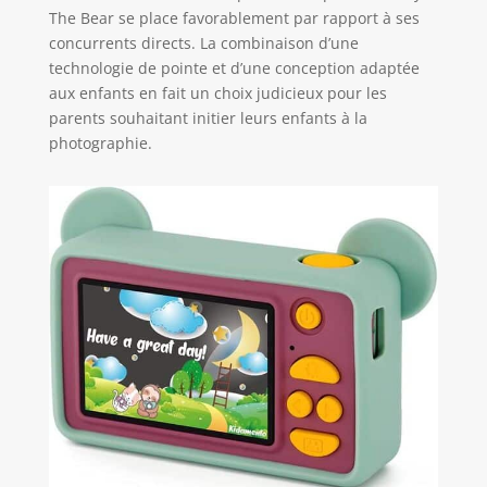
The Bear se place favorablement par rapport à ses
Kidamento,
concurrents directs. La combinaison d’une
reconnue pour sa
facilité d'utilisation
technologie de pointe et d’une conception adaptée
et sa durabilité.
aux enfants en fait un choix judicieux pour les
Dès leur
parents souhaitant initier leurs enfants à la
présentation, les
photographie.
appareils
Kidamento
suscitent
l'enthousiasme des
enfants.