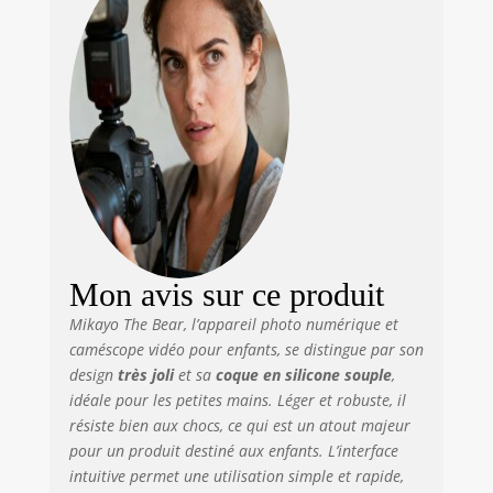
prendre confiance
en eux et de régler
les différents
modes et
paramètres en
toute autonomie.
Durable et sûr : ce
caméscope
numérique pour
enfants est doté
d'un boîtier en
silicone léger et
amovible,
Mon avis sur ce produit
confortable à tenir
Mikayo The Bear, l’appareil photo numérique et
et suffisamment
caméscope vidéo pour enfants, se distingue par son
résistant pour
résister aux chutes
design
très joli
et sa
coque en silicone souple
,
et aux jeux
idéale pour les petites mains. Léger et robuste, il
violents. il est
résiste bien aux chocs, ce qui est un atout majeur
exempt de PVC, de
pour un produit destiné aux enfants. L’interface
métaux lourds, de
intuitive permet une utilisation simple et rapide,
phtalates et de