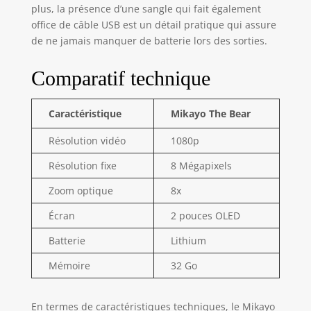
et films grâce à la
plus, la présence d’une sangle qui fait également
vidéo HD. La
office de câble USB est un détail pratique qui assure
mémoire de 32 Go
de ne jamais manquer de batterie lors des sorties.
incluse permet de
stocker une
Comparatif technique
multitude de
souvenirs. DES
MILLIERS DE
Caractéristique
Mikayo The Bear
FAMILLES FONT
CONFIANCE :
Résolution vidéo
1080p
Basée à Toronto,
Kidamento est un
Résolution fixe
8 Mégapixels
spécialiste en plein
Zoom optique
8x
essor des
appareils photo
Écran
2 pouces OLED
pour enfants. Avec
des appareils
Batterie
Lithium
photo conçus pour
Mémoire
32 Go
se démarquer, les
parents font
confiance à la
En termes de caractéristiques techniques, le Mikayo
marque