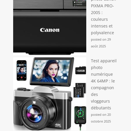
PIXMA PRO-
200S :
couleurs
intenses et
polyvalence
posted on 29
août 2025
Test appareil
photo
numérique
4K 64MP : le
compagnon
des
vloggeurs
débutants
posted on 20
octobre 2025