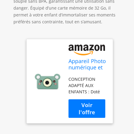
souple sans BPA, garantissant une utilisation sans
danger. Équipé d’une carte mémoire de 32 Go, il
permet à votre enfant d’immortaliser ses moments
préférés sans contrainte, tout en s’amusant.
Appareil Photo
numérique et
caméscope
CONCEPTION
Kidamento
ADAPTÉ AUX
pour Enfants,
ENFANTS : Doté
boîtier en
d'un adorable ours
Silicone Souple
aux couleurs vives,
sans BPA,
cet appareil photo
Carte mémoire
numérique
32 Go - Modèle
innovant fera le
C - Mikayo
bonheur des
l'ours