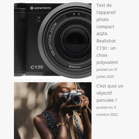
Test de
l’appareil
photo
compact
AGFA
Realishot
C130 : un
choix
polyvalent
posted on 31
juillet 2025
C’est quoi un
objectif
pancake ?
posted on 3
octobre 2022