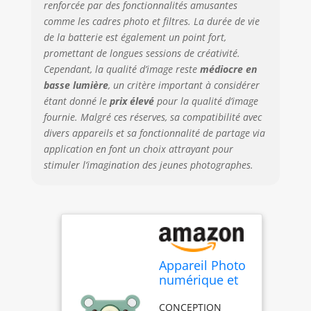
renforcée par des fonctionnalités amusantes
BPA. MODES ET
comme les cadres photo et filtres. La durée de vie
FONCTIONNALITÉS
de la batterie est également un point fort,
INTELLIGENTS : Cet
promettant de longues sessions de créativité.
appareil photo
Cependant, la qualité d’image reste
médiocre en
numérique jouet
basse lumière
, un critère important à considérer
offre des
fonctionnalités
étant donné le
prix élevé
pour la qualité d’image
appréciées des
fournie. Malgré ces réserves, sa compatibilité avec
enfants, comme
divers appareils et sa fonctionnalité de partage via
des filtres et des
application en font un choix attrayant pour
cadres, un
stimuler l’imagination des jeunes photographes.
retardateur pour
selfies et un mode
de prise de vue
continue, leur
offrant de
nombreuses
façons amusantes
Appareil Photo
d'explorer leur
numérique et
créativité et de
caméscope
développer leurs
CONCEPTION
Kidamento