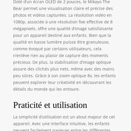
Doté d’un écran OLED de 2 pouces, le Mikayo The
violents. il est
Bear permet une visualisation claire et précise des
exempt de PVC, de
photos et vidéos capturées. La résolution vidéo en
métaux lourds, de
1080p, associée à une résolution fixe effective de 8
phtalates et de
mégapixels, offre une qualité d’image satisfaisante
BPA. MODES ET
pour un appareil destiné aux enfants. Bien que la
FONCTIONNALITÉS
qualité en basse lumière puisse être granuleuse,
INTELLIGENTS : Cet
appareil photo
comme évoqué par certains utilisateurs, cela
numérique jouet
n’enlève rien au plaisir de capture des moments
offre des
précieux. De plus, la stabilisation d’image optique
fonctionnalités
assure des clichés plus nets, même avec des mains
appréciées des
peu sûres. Grâce à son zoom optique 8x, les enfants
enfants, comme
peuvent explorer leur créativité en découvrant les
des filtres et des
détails du monde qui les entoure.
cadres, un
retardateur pour
Praticité et utilisation
selfies et un mode
de prise de vue
continue, leur
La simplicité d’utilisation est un atout majeur de cet
offrant de
appareil. Avec une interface intuitive, les enfants
nombreuses
peuvent facilement naviguer entre les différentes