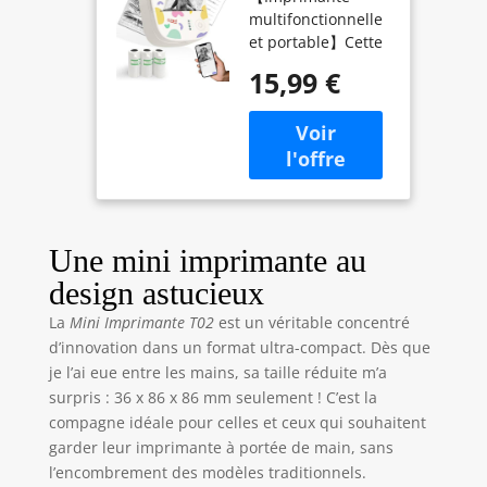
multifonctionnelle
Machine à
et portable】Cette
Autocollants
imprimante
Mini Printer
15,99 €
d'autocollants est
sans Encre
très pratique au
Poche
quotidien, au
Imprimante
bureau comme à la
Bluetooth de
maison. Avec cette
pour Notes
mini-imprimante
D'étude,
d'autocollants,
Diagrammes
vous pouvez
Anatomiques,
Une mini imprimante au
imprimer des
Photos,
design astucieux
photos, des notes,
Journal,
des listes de
Cadeaux
La
Mini Imprimante T02
est un véritable concentré
tâches, des
d’innovation dans un format ultra-compact. Dès que
marque-pages
je l’ai eue entre les mains, sa taille réduite m’a
personnalisés, des
surpris : 36 x 86 x 86 mm seulement ! C’est la
cartes de vœux,
compagne idéale pour celles et ceux qui souhaitent
des projets de
garder leur imprimante à portée de main, sans
bricolage, des
l’encombrement des modèles traditionnels.
documents de