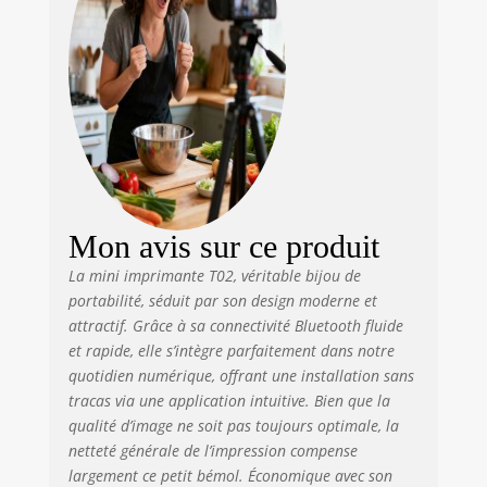
marque-pages
personnalisés, des
cartes de vœux,
des projets de
bricolage, des
documents de
bureau et des
mémos. Cette
imprimante
d'étiquettes
autocollantes
Mon avis sur ce produit
portable est idéale
pour Halloween,
La mini imprimante T02, véritable bijou de
Thanksgiving, Noël
portabilité, séduit par son design moderne et
et pour offrir à vos
attractif. Grâce à sa connectivité Bluetooth fluide
proches pendant
et rapide, elle s’intègre parfaitement dans notre
les fêtes. 【Mini
quotidien numérique, offrant une installation sans
imprimante sans
tracas via une application intuitive. Bien que la
encre】Cette mini
qualité d’image ne soit pas toujours optimale, la
imprimante de
netteté générale de l’impression compense
poche est une
largement ce petit bémol. Économique avec son
imprimante