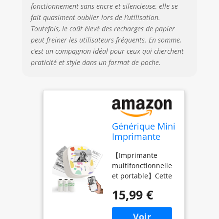
fonctionnement sans encre et silencieuse, elle se
thermique
fait quasiment oublier lors de l’utilisation.
compatible avec le
papier thermique
Toutefois, le coût élevé des recharges de papier
blanc adhésif ou
peut freiner les utilisateurs fréquents. En somme,
non adhésif, ainsi
c’est un compagnon idéal pour ceux qui cherchent
qu'avec le papier
praticité et style dans un format de poche.
autocollant
transparent et
couleur. Le pack
comprend 3
rouleaux de papier
thermique
Générique Mini
autocollant blanc
Imprimante
de 54 mm x 3,5 m.
Thermique
Découpez vos
【Imprimante
Portable,
impressions en
multifonctionnelle
Machine à
étiquettes de
et portable】Cette
Autocollants
toutes formes et
imprimante
Mini Printer
15,99 €
tailles avec de
d'autocollants est
sans Encre
simples ciseaux
très pratique au
Poche
pour répondre à
quotidien, au
Imprimante