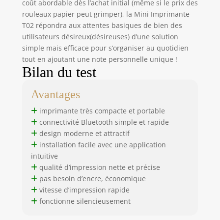
coût abordable dès l’achat initial (même si le prix des
et lancez
rouleaux papier peut grimper), la Mini Imprimante
l'impression.
T02 répondra aux attentes basiques de bien des
L'application
propose des
utilisateurs désireux(désireuses) d’une solution
options de zoom et
simple mais efficace pour s’organiser au quotidien
de déplacement
tout en ajoutant une note personnelle unique !
libres, la
Bilan du test
reconnaissance
optique de
Avantages
caractères (OCR) et
des autocollants.
imprimante très compacte et portable
Elle offre
connectivité Bluetooth simple et rapide
également de
design moderne et attractif
nombreux
installation facile avec une application
modèles, options
intuitive
d'édition et de
qualité d’impression nette et précise
texte. 【Design
pas besoin d’encre, économique
ludique】Son
vitesse d’impression rapide
adorable design de
jouet en fait un
fonctionne silencieusement
outil d'impression