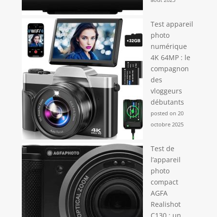
de documents et
d'étiquettes.
Test appareil
photo
numérique
4K 64MP : le
compagnon
des
vloggeurs
débutants
posted on 20
octobre 2025
Test de
l’appareil
photo
compact
AGFA
Realishot
C130 : un