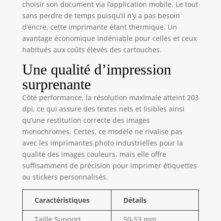
qu'avec le papier
choisir son document via l’application mobile. Le tout
autocollant
sans perdre de temps puisqu’il n’y a pas besoin
transparent et
d’encre, cette imprimante étant thermique. Un
couleur. Le pack
avantage économique indéniable pour celles et ceux
comprend 3
habitués aux coûts élevés des cartouches.
rouleaux de papier
thermique
Une qualité d’impression
autocollant blanc
surprenante
de 54 mm x 3,5 m.
Découpez vos
Côté performance, la résolution maximale atteint 203
impressions en
dpi, ce qui assure des textes nets et lisibles ainsi
étiquettes de
qu’une restitution correcte des images
toutes formes et
monochromes. Certes, ce modèle ne rivalise pas
tailles avec de
avec les imprimantes photo industrielles pour la
simples ciseaux
qualité des images couleurs, mais elle offre
pour répondre à
suffisamment de précision pour imprimer étiquettes
tous vos besoins
ou stickers personnalisés.
d'étiquetage.
【Contrôle
Bluetooth】Cette
Caractéristiques
Détails
imprimante
thermique de
Taille Support
50-53 mm