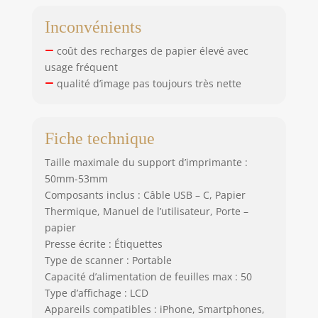
amusant et
captivant pour les
Inconvénients
enfants comme
pour les adultes.
coût des recharges de papier élevé avec
C'est un outil idéal
usage fréquent
pour stimuler la
qualité d’image pas toujours très nette
créativité et rendre
l'impression
agréable.
Fiche technique
【Impression
haute qualité】
Taille maximale du support d’imprimante :
Notre imprimante
50mm-53mm
utilise la
Composants inclus : Câble USB – C, Papier
technologie
d'impression
Thermique, Manuel de l’utilisateur, Porte –
thermique pour
papier
produire des
Presse écrite : Étiquettes
étiquettes et des
Type de scanner : Portable
autocollants de
Capacité d’alimentation de feuilles max : 50
haute qualité, avec
Type d’affichage : LCD
une résolution de
Appareils compatibles : iPhone, Smartphones,
203 dpi. Remarque