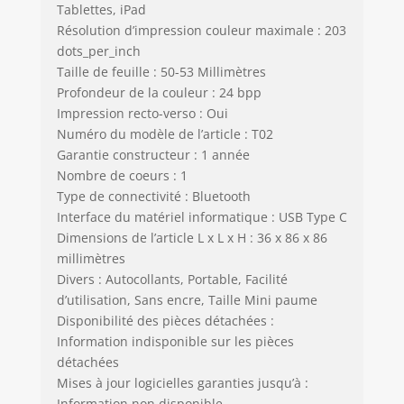
Tablettes, iPad
: Cette machine
Résolution d’impression couleur maximale : 203
imprime
dots_per_inch
uniquement en
Taille de feuille : 50-53 Millimètres
noir et blanc, ce
qui permet une
Profondeur de la couleur : 24 bpp
production efficace
Impression recto-verso : Oui
de documents et
Numéro du modèle de l’article : T02
d'étiquettes.
Garantie constructeur : 1 année
Nombre de coeurs : 1
Type de connectivité : Bluetooth
Interface du matériel informatique : USB Type C
Dimensions de l’article L x L x H : 36 x 86 x 86
millimètres
Divers : Autocollants, Portable, Facilité
d’utilisation, Sans encre, Taille Mini paume
Disponibilité des pièces détachées :
Information indisponible sur les pièces
détachées
Mises à jour logicielles garanties jusqu’à :
Information non disponible