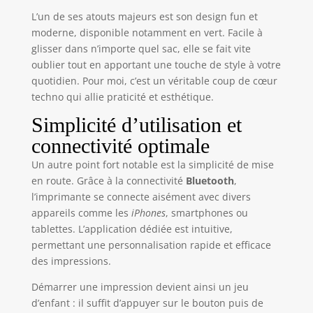
bureau et des
L’un de ses atouts majeurs est son design fun et
mémos. Cette
moderne, disponible notamment en vert. Facile à
imprimante
glisser dans n’importe quel sac, elle se fait vite
d'étiquettes
oublier tout en apportant une touche de style à votre
autocollantes
portable est idéale
quotidien. Pour moi, c’est un véritable coup de cœur
pour Halloween,
techno qui allie praticité et esthétique.
Thanksgiving, Noël
Simplicité d’utilisation et
et pour offrir à vos
proches pendant
connectivité optimale
les fêtes. 【Mini
Un autre point fort notable est la simplicité de mise
imprimante sans
en route. Grâce à la connectivité
Bluetooth
,
encre】Cette mini
l’imprimante se connecte aisément avec divers
imprimante de
poche est une
appareils comme les
iPhones
, smartphones ou
imprimante
tablettes. L’application dédiée est intuitive,
thermique
permettant une personnalisation rapide et efficace
compatible avec le
des impressions.
papier thermique
blanc adhésif ou
Démarrer une impression devient ainsi un jeu
non adhésif, ainsi
d’enfant : il suffit d’appuyer sur le bouton puis de