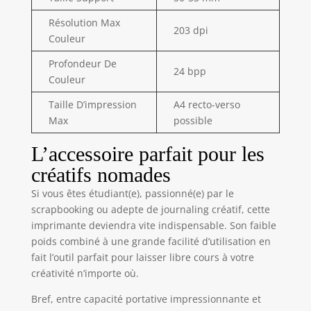
poche est
Résolution Max
compatible avec
203 dpi
Couleur
les smartphones
iOS et Android. Il
Profondeur De
vous suffit de : 1.
24 bpp
Couleur
Télécharger
l'application «
Taille D’impression
A4 recto-verso
Funnyprint »
Max
possible
depuis l'App Store.
2. Appuyer
L’accessoire parfait pour les
longuement sur le
créatifs nomades
bouton
d'alimentation ; le
Si vous êtes étudiant(e), passionné(e) par le
voyant clignotera.
scrapbooking ou adepte de journaling créatif, cette
3. Activez le
imprimante deviendra vite indispensable. Son faible
Bluetooth de votre
poids combiné à une grande facilité d’utilisation en
téléphone. 4.
fait l’outil parfait pour laisser libre cours à votre
Connectez-vous à
créativité n’importe où.
l'imprimante
Bluetooth « AH-M2
Bref, entre capacité portative impressionnante et
» via l'application