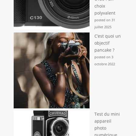
choix
polyvalent
posted on 31
juillet 2025
C’est quoi un
objectif
pancake ?
posted on 3
octobre 2022
Test du mini
appareil
photo
numérique