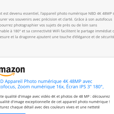
t est devenu essentiel, l’appareil photo numérique NBD 4K 48MP 
rer vos souvenirs avec précision et clarté. Grâce à son autofocus
ourrez photographier vos sujets de près ou de loin sans
nable à 180° et sa connectivité WiFi facilitent le partage immédiat 
mesure et la dragonne ajoutent une touche d’élégance et de sécurit
D Appareil Photo numérique 4K 48MP avec
tofocus, Zoom numérique 16x, Écran IPS 3" 180°,
Fi + Housse Cuir sur Mesure & Dragonne en
te qualité d'image avec vidéo 4K et photos de 48 MP : découvrez
ir（Noir）
qualité d'image exceptionnelle de cet appareil photo numérique !
turez chaque détail avec des couleurs vives et une netteté
stalline grâce à la possibilité de capturer des vidéos 4K