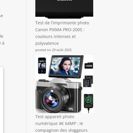
se
Test de l’imprimante photo
Canon PIXMA PRO-200S :
de
couleurs intenses et
é à
polyvalence
posted on 29 août 2025
Test appareil photo
numérique 4K 64MP : le
compagnon des vloggeurs