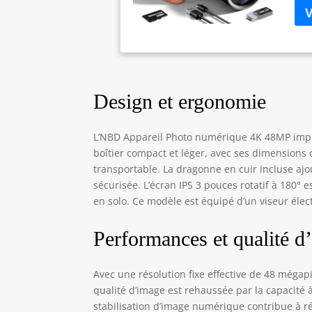
inc
sou
mom
en 
l'e
num
Design et ergonomie
rep
cou
mis
L’NBD Appareil Photo numérique 4K 48MP impres
app
boîtier compact et léger, avec ses dimensions 
ave
transportable. La dragonne en cuir incluse aj
les
sécurisée. L’écran IPS 3 pouces rotatif à 180° e
Pri
WiF
en solo. Ce modèle est équipé d’un viseur élect
app
Veu
Performances et qualité d
tél
Lon
app
Avec une résolution fixe effective de 48 mégapi
ini
qualité d’image est rehaussée par la capacité à
fou
stabilisation d’image numérique contribue à r