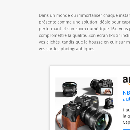
Dans un monde où immortaliser chaque instan
présente comme une solution idéale pour captu
performant et son zoom numérique 16x, vous p
compromettre la qualité. Son écran IPS 3″ incli
vos clichés, tandis que la housse en cuir sur 
vos sorties photographiques.
NB
au
Wi
Hau
Cu
la 
Cap
cri