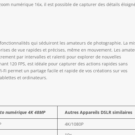
fait. Écran rotatif à 180° pour selfies sans effort avec la caméra
om numérique 16x, il est possible de capturer des détails éloign
Fi : l'écran IPS de 3,0 pouces vous permet de prendre des photos
faitement – il suffit de le plier et de commencer sans chercher le
 angle. Protection maximale et style : notre produit dispose d'un
i-sac en cuir sur mesure, qui est solidement fixé à la base de
ppareil photo et protège complètement l'étui. Avec la dragonne en
r assortie, vous pouvez facilement transporter votre appareil
fonctionnalités qui séduiront les amateurs de photographie. La mi
to et capturer chaque instant. Cet étui élégant protège contre les
prises de vue rapides et précises, même en mouvement. Les amate
ures et ajoute du style à vos prises de vue : un outil fiable et
trement par intervalles et ralenti pour explorer de nouvelles
rime votre personnalité. Marque fiable et garantie à vie :
gnant 120 FPS, est idéale pour capturer des actions rapides sans
isissez notre appareil photo compact et profitez d'une garantie à
i-Fi permet un partage facile et rapide de vos créations sur vos
, afin que vous puissiez compter sur un support professionnel et
ablettes et ordinateurs.
 sécurité à tout moment pendant votre voyage photographique,
r une création sans souci.
oto numérique 4K 48MP
Autres Appareils DSLR similaires
P
4K/1080P
10x