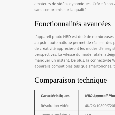
par
amateurs de vidéos dynamiques. Grâce à son zo
Wi-
sans compromis sur la qualité.
par
bon
Fonctionnalités avancées
dem
l'a
cui
L’appareil photo NBD est doté de nombreuses 
pho
au point automatique permet de réaliser des 
ray
de créativité apprécieront les modes d’enregis
exp
perspectives. La vitesse du mode rafale, attei
cho
manquer un instant. De plus, la connectivité W
vie
appareils compatibles tels que smartphones, t
une
pou
Comparaison technique
Caractéristiques
NBD Appareil Ph
Résolution vidéo
4K/2K/1080P/720
Zoom numérique
16x