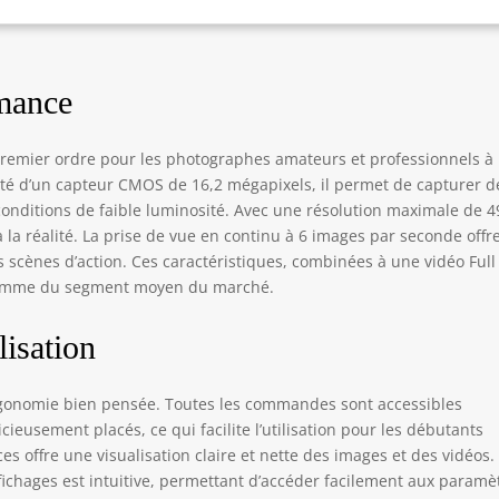
rmance
emier ordre pour les photographes amateurs et professionnels à 
oté d’un capteur CMOS de 16,2 mégapixels, il permet de capturer d
nditions de faible luminosité. Avec une résolution maximale de 
s à la réalité. La prise de vue en continu à 6 images par seconde offr
s scènes d’action. Ces caractéristiques, combinées à une vidéo Ful
 gamme du segment moyen du marché.
lisation
rgonomie bien pensée. Toutes les commandes sont accessibles
ieusement placés, ce qui facilite l’utilisation pour les débutants
s offre une visualisation claire et nette des images et des vidéos.
ffichages est intuitive, permettant d’accéder facilement aux paramè