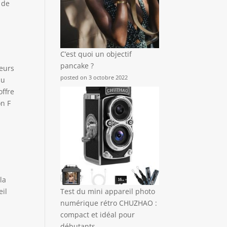
 de
C’est quoi un objectif
pancake ?
teurs
posted on 3 octobre 2022
au
offre
on F
la
Test du mini appareil photo
eil
numérique rétro CHUZHAO :
compact et idéal pour
débutants