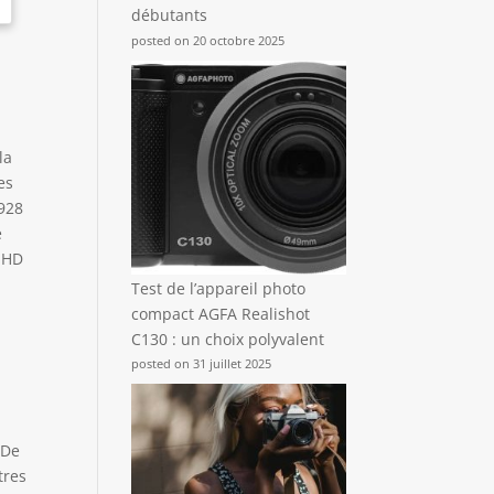
débutants
posted on 20 octobre 2025
la
es
4928
e
l HD
Test de l’appareil photo
compact AGFA Realishot
C130 : un choix polyvalent
posted on 31 juillet 2025
 De
tres