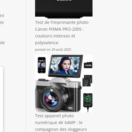
ant
es
Test de l’imprimante photo
Canon PIXMA PRO-200S :
couleurs intenses et
ble
polyvalence
posted on 29 août 2025
Test appareil photo
numérique 4K 64MP : le
compagnon des vloggeurs