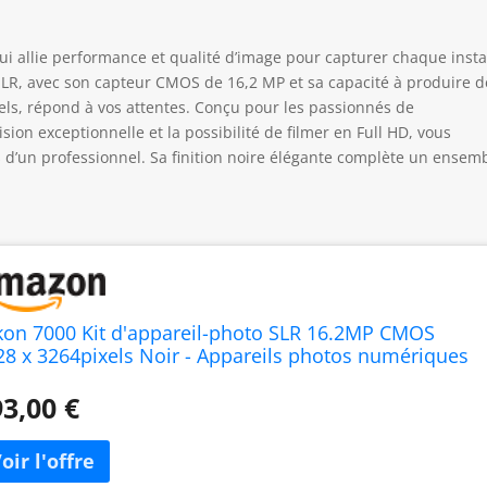
ui allie performance et qualité d’image pour capturer chaque inst
 SLR, avec son capteur CMOS de 16,2 MP et sa capacité à produire d
els, répond à vos attentes. Conçu pour les passionnés de
sion exceptionnelle et la possibilité de filmer en Full HD, vous
s d’un professionnel. Sa finition noire élégante complète un ensem
kon 7000 Kit d'appareil-photo SLR 16.2MP CMOS
28 x 3264pixels Noir - Appareils photos numériques
6,2 MP, 4928 x 3264 pixels, CMOS, 16,7x, Full HD,
ir)
3,00 €