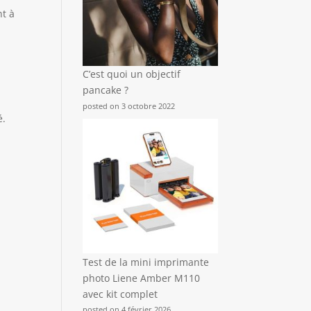
nt à
C’est quoi un objectif
pancake ?
posted on 3 octobre 2022
é.
?
Test de la mini imprimante
photo Liene Amber M110
avec kit complet
posted on 4 février 2026