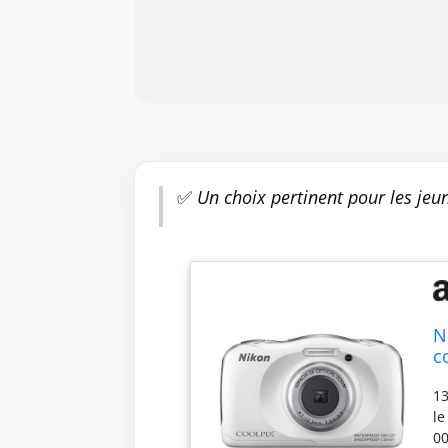
✅
Un choix pertinent pour les jeu
N
c
B
13
le
00