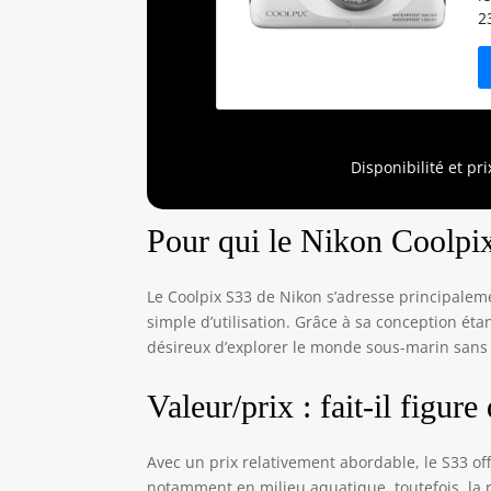
2
m
Z
É
d
e
Disponibilité et pr
Pour qui le Nikon Coolpix
Le Coolpix S33 de Nikon s’adresse principaleme
simple d’utilisation. Grâce à sa conception éta
désireux d’explorer le monde sous-marin sans 
Valeur/prix : fait-il figur
Avec un prix relativement abordable, le S33 of
notamment en milieu aquatique, toutefois, la 