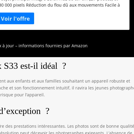
30 000 pixels Réduction du flou dû aux mouvements Facile à
anipuler pour les enfants 13,2 millions de pixels effectifs
oom optique NIKKOR 3x AF sur le sujet principal intégré
cran ACL de 6,7 cm (2,7 pouces) et 230 000 pixels Réduction
u flou dû aux mouvements Facile à manipuler pour les
nfants
ix à jour – informations fournies par Amazon
 S33 est-il idéal ?
nt aux enfants et aux familles souhaitant un appareil robuste et
nche et son fonctionnement intuitif, il ravira les jeunes photograp
risque pour l’appareil.
e d’exception ?
fre des prestations intéressantes. Les photos sont de bonne qualité
résolution peut décevoir les photographes exigeants. L’absence de