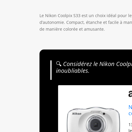
Le Nikon Coolpix S33 est un choix idéal pour 
d’autonomie. Compact, étanche et facile à man
de manière colorée et amusante.
🔍
Considérez le Nikon Coolp
inoubliables.
N
c
3
1
l