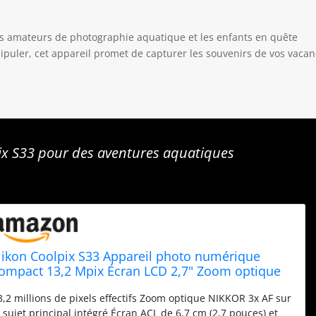
les amateurs de photographie aquatique et les enfants en quête
ipuler, cet appareil promet de capturer les souvenirs de vos vaca
ix S33 pour des aventures aquatiques
ikon Coolpix S33 Appareil photo numérique
ompact 13,2 Mpix Écran LCD 2,7" Zoom optique
X Blanc
3,2 millions de pixels effectifs Zoom optique NIKKOR 3x AF sur
e sujet principal intégré Écran ACL de 6,7 cm (2,7 pouces) et