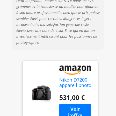
l’état du produit, notée 3 sur 5. Le poids de 675
grammes et la robustesse du modèle noir ajoutent
à son allure professionnelle, bien que le prix puisse
sembler élevé pour certains. Malgré ces légers
inconvénients, ma satisfaction générale reste
élevée avec une note de 4 sur 5, ce qui en fait un
investissement intéressant pour les passionnés de
photographie.
Nikon D7200
appareil photo
numérique Kit
d'appareil-
531,00 €
photo SLR 24,2
MP CMOS 6000
x 4000 pixels