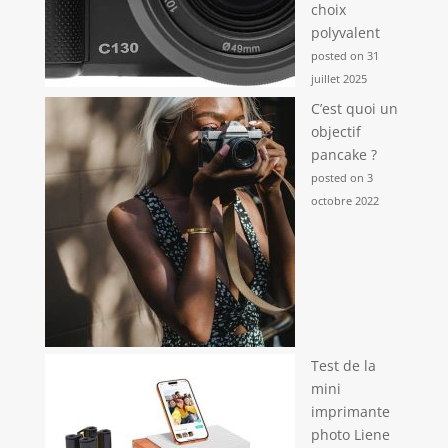
choix
polyvalent
posted on 31
juillet 2025
C’est quoi un
objectif
pancake ?
posted on 3
octobre 2022
Test de la
mini
imprimante
photo Liene