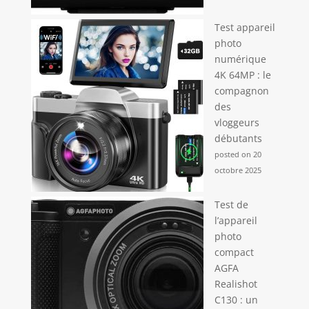
Test appareil
photo
numérique
4K 64MP : le
compagnon
des
vloggeurs
débutants
posted on 20
octobre 2025
Test de
l’appareil
photo
compact
AGFA
Realishot
C130 : un