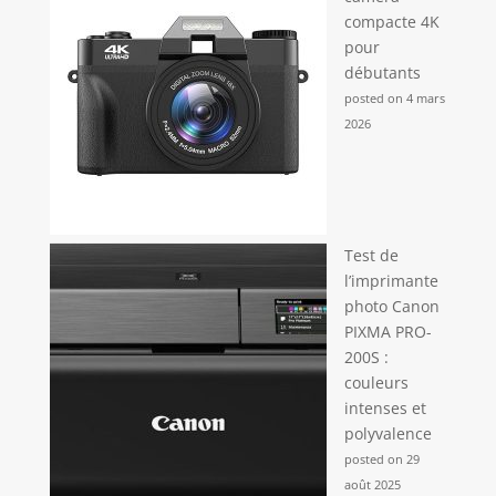
compacte 4K
pour
débutants
posted on 4 mars
2026
Test de
l’imprimante
photo Canon
PIXMA PRO-
200S :
couleurs
intenses et
polyvalence
posted on 29
août 2025