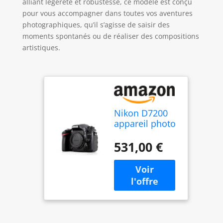
alliant légèreté et robustesse, ce modèle est conçu
pour vous accompagner dans toutes vos aventures
photographiques, qu’il s’agisse de saisir des
moments spontanés ou de réaliser des compositions
artistiques.
Nikon D7200
appareil photo
numérique Kit
d'appareil-
531,00 €
photo SLR 24,2
MP CMOS 6000
x 4000 pixels
Noir -
Appareils
photos
numériques