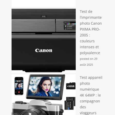
Test de
l’imprimante
photo Canon
PIXMA PRO-
200S :
couleurs
intenses et
polyvalence
posted on 29
août 2025
Test appareil
photo
numérique
4K 64MP : le
compagnon
des
vloggeurs