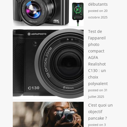
débutants
posted on 20
octobre 2025
Test de
l’appareil
photo
compact
AGFA
Realishot
C130 : un
choix
polyvalent
posted on 31
juillet 2025
C’est quoi un
objectif
pancake ?
posted on 3