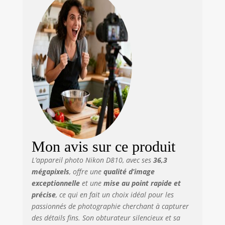
au point</b>: TTL
<b>Description du
produit</b>: Nikon
D810
<b>Mégapixel</b>:
36,3 MP <b>Type
d'appareil
photo</b>: Boîtier
d'appareil-photo
SLR <b>Type de
capteur</b>:
CMOS <b>Monture
d'objectif
d'interface</b>:
Mon avis sur ce produit
Nikon F <b>Mise
L’appareil photo Nikon D810, avec ses
36,3
au point</b>: TTL
mégapixels
, offre une
qualité d’image
exceptionnelle
et une
mise au point rapide et
précise
, ce qui en fait un choix idéal pour les
passionnés de photographie cherchant à capturer
des détails fins. Son obturateur silencieux et sa