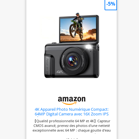
-5%
D810
<b>Mégapixel</b>:
36,3 MP <b>Type
d'appareil
photo</b>: Boîtier
d'appareil-photo
SLR <b>Type de
capteur</b>:
CMOS <b>Monture
d'objectif
d'interface</b>:
Nikon F <b>Mise
au point</b>: TTL
4K Appareil Photo Numérique Compact:
64MP Digital Camera avec 16X Zoom IPS
Écran - Cadeau pour Débutants Enfant
【Qualité professionnelle 64 MP et 4K】Capteur
Adolescent - Vintage Caméra Vlog Garçon
CMOS avancé, prenez des photos d'une netteté
Fille(Pas SD Carte)
exceptionnelle avec 64 MP : chaque goutte d'eau
sur les fleurs est visible ! Le zoom numérique 16X