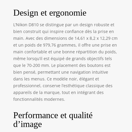
d'objectif
Design et ergonomie
d'interface</b>:
Nikon F <b>Mise
au point</b>: TTL
L’Nikon D810 se distingue par un design robuste et
<b>Description du
bien construit qui inspire confiance dès la prise en
produit</b>: Nikon
main. Avec des dimensions de 14,61 x 8,2 x 12,29 cm
D810
et un poids de 979,76 grammes, il offre une prise en
<b>Mégapixel</b>:
main confortable et une bonne répartition du poids,
36,3 MP <b>Type
même lorsqu’il est équipé de grands objectifs tels
d'appareil
que le 70-200 mm. Le placement des boutons est
photo</b>: Boîtier
bien pensé, permettant une navigation intuitive
d'appareil-photo
dans les menus. Ce modèle noir, élégant et
SLR <b>Type de
capteur</b>:
professionnel, conserve l’esthétique classique des
CMOS <b>Monture
appareils de la marque, tout en intégrant des
d'objectif
fonctionnalités modernes.
d'interface</b>:
Nikon F <b>Mise
Performance et qualité
au point</b>: TTL
d’image