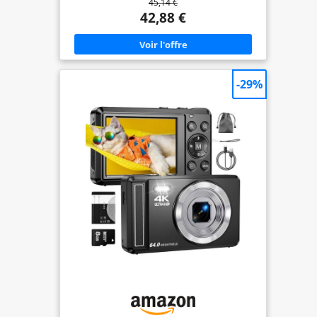
45,14 €
permet de rapprocher même les oiseaux les plus
éloignés. Les vidéos 4K montrent les couchers de
42,88 €
soleil dans des dégradés de couleurs parfaits. Des
photos de nuit ? Le grand capteur avec
stabilisation d'image permet d'obtenir des photos
lumineuses et sans bruit. 【Caméra vlog avec
écran rabattable à 180°】Parfaite pour les vidéos
YouTube et les publications TikTok : l'écran
-29%
rabattable à 180° vous montre toujours à quoi
vous ressemblez sur la photo. L'autofocus et le
mode beauté lissent automatiquement les tons de
peau grâce à 12 filtres. Le lissage de la peau
garantit des autoportraits parfaits. Même lorsque
vous marchez, vos vidéos restent fluides. Pour les
vloggers : votre studio vidéo mobile. 【Portable et
autonomie de 6 heures】Pesant seulement 300 g
avec un boîtier robuste en magnésium, il est idéal
pour les randonnées. Batterie de 1 500 mAh : une
charge dure 6 heures, connexion de type C
rechargeable en déplacement via une batterie
externe. Prend en charge l'installation de cartes
SD de 256 Go. Cet appareil photo est votre
compagnon de voyage idéal, vous permettant de
capturer chaque moment précieux. 【Appareil
photo parfait pour les débutants】Un appareil
photo d'entrée de gamme facile à utiliser. Grâce à
ses boutons simples, il convient également aux
enfants et aux personnes âgées. Cet appareil
photo rétro dispose de nombreuses
fonctionnalités : autofocus, stabilisation d'image,