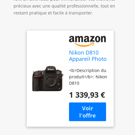
précieux avec une qualité professionnelle, tout en
restant pratique et facile à transporter.
Nikon D810
Appareil Photo
Numérique
<b>Description du
Compact 36.3
produit</b>: Nikon
Mpix Micro-
D810
USB B Noir
<b>Mégapixel</b>:
1 339,93 €
36,3 MP <b>Type
d'appareil
photo</b>: Boîtier
d'appareil-photo
SLR <b>Type de
capteur</b>:
CMOS <b>Monture