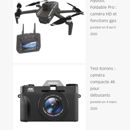
Flybotic
avec une interface intuitive, cet appareil est parfait
Foldable Pro :
pour les enfants et les débutants. Un choix
excellent pour les anniversaires ou Noël pour les
caméra HD et
ados.
fonctions gps
posted on 8 avril
2026
Test Korons :
caméra
compacte 4K
pour
débutants
posted on 4 mars
2026