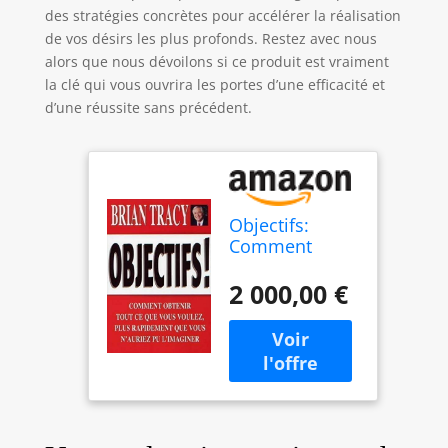
des stratégies concrètes pour accélérer la réalisation
de vos désirs les plus profonds. Restez avec nous
alors que nous dévoilons si ce produit est vraiment
la clé qui vous ouvrira les portes d’une efficacité et
d’une réussite sans précédent.
Objectifs:
Comment
obtenir tout ce
que vous
2 000,00 €
voulez, plus
rapidement
que vous
n'auriez pu
l'imaginer