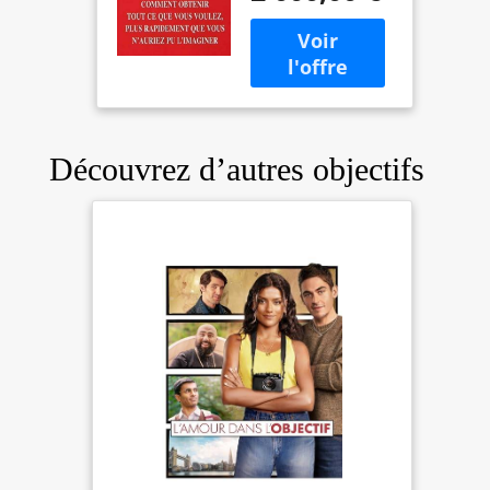
voulez, plus
rapidement
que vous
n'auriez pu
l'imaginer
Découvrez d’autres objectifs