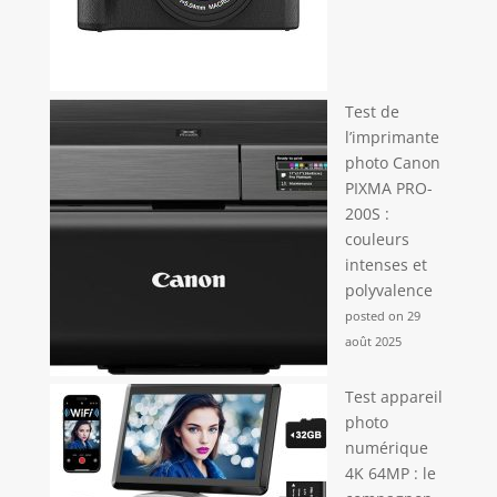
Test de
l’imprimante
photo Canon
PIXMA PRO-
200S :
couleurs
intenses et
polyvalence
posted on 29
août 2025
Test appareil
photo
numérique
4K 64MP : le