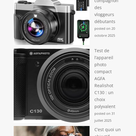
compagnon
des
vloggeurs
débutants
posted on 20
octobre 2025
Test de
l’appareil
photo
compact
AGFA
Realishot
C130 : un
choix
polyvalent
posted on 31
juillet 2025
C’est quoi un