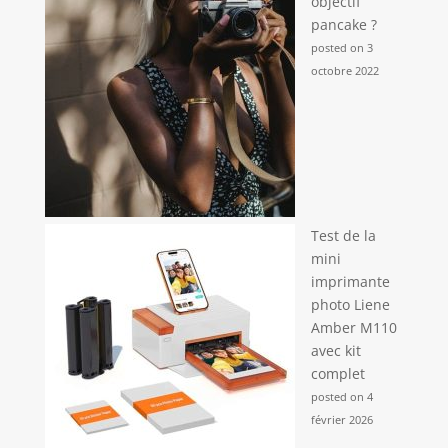
objectif
pancake ?
posted on 3
octobre 2022
Test de la
mini
imprimante
photo Liene
Amber M110
avec kit
complet
posted on 4
février 2026