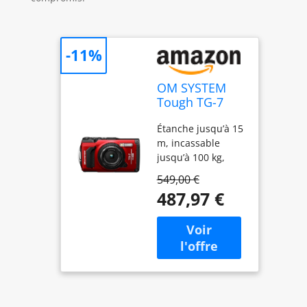
-11%
OM SYSTEM
Tough TG-7
Rouge -
Étanche jusqu’à 15
Appareil Photo
m, incassable
Étanche 12 MP
jusqu’à 100 kg,
et Vidéo 4K
résistant à la
549,00 €
température
487,97 €
jusqu’à -10 °C,
antichoc jusqu’à
2,1 m, boîtier anti-
poussière et
technologie anti-
buée Haute qualité
d’image grâce à
l’objectif haute