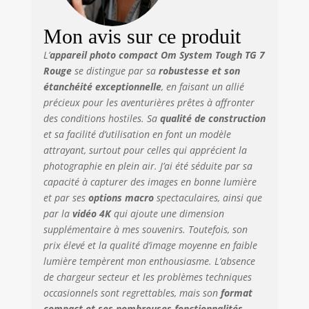
capteur de
température,
boussole, partage
Mon avis sur ce produit
d’images et suivi
L’
appareil photo compact Om System Tough TG 7
via Wi-Fi OI.Share
Rouge
se distingue par sa
robustesse et son
Nouvelles
étanchéité exceptionnelle
, en faisant un allié
fonctionnalités par
rapport au
précieux pour les aventurières prêtes à affronter
Olympus TG-6 :
des conditions hostiles. Sa
qualité de construction
Prise de vue
et sa facilité d’utilisation en font un modèle
intervalle, vidéos
attrayant, surtout pour celles qui apprécient la
en time-lapse,
photographie en plein air. J’ai été séduite par sa
vidéo verticale,
capacité à capturer des images en bonne lumière
contrôle Bluetooth
et par ses
options macro
spectaculaires, ainsi que
sans fil de la
par la
vidéo 4K
qui ajoute une dimension
télécommande
supplémentaire à mes souvenirs. Toutefois, son
RM-WR1
prix élevé et la qualité d’image moyenne en faible
disponible en
lumière tempèrent mon enthousiasme. L’absence
option, mode
Construction, prise
de chargeur secteur et les problèmes techniques
USB de type C,
occasionnels sont regrettables, mais son
format
poignée améliorée
compact et ses nombreuses fonctionnalités