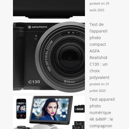
posted on 29
août 2025
Test de
l’appareil
photo
compact
AGFA
Realishot
C130 : un
choix
polyvalent
posted on 31
juillet 2025
Test appareil
photo
numérique
4K 64MP : le
compagnon