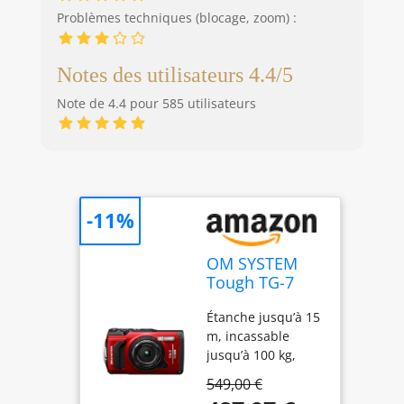
Problèmes techniques (blocage, zoom) :
Notes des utilisateurs 4.4/5
Note de 4.4 pour 585 utilisateurs
-11%
OM SYSTEM
Tough TG-7
Rouge -
Étanche jusqu’à 15
Appareil Photo
m, incassable
Étanche 12 MP
jusqu’à 100 kg,
et Vidéo 4K
résistant à la
549,00 €
température