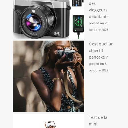
des
vloggeurs
débutants
posted on 20
octobre 2025
C’est quoi un
objectif
pancake ?
posted on 3
octobre 2022
Test de la
mini