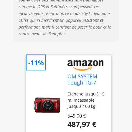
Contenu de la
comme le GPS et l’altimètre compensent ces
boîte : Appareil
inconvénients. Pour moi, ce modèle est idéal pour
photo TG-7,
celles qui recherchent un appareil résistant et
batterie
performant, mais il convient de peser le pour et le
rechargeable Li-
contre avant de l’adopter.
92B, dragonne,
câble USB de type
C pour recharger
la batterie à
l’intérieur de
-11%
l’appareil photo
OM SYSTEM
Tough TG-7
Rouge -
Étanche jusqu’à 15
Appareil Photo
m, incassable
Étanche 12 MP
jusqu’à 100 kg,
et Vidéo 4K
résistant à la
549,00 €
température
487,97 €
jusqu’à -10 °C,
antichoc jusqu’à