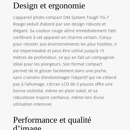
Design et ergonomie
résolution F2.0,
capteur d’image
CMOS haute
L’appareil photo compact OM System Tough TG-7
vitesse de 12 MP,
Rouge séduit d’abord par son design robuste et
processeur
élégant. Sa couleur rouge attire immédiatement l’œil,
d’image TruePic
conférant à cet appareil un charme certain. Conçu
VIII, RAW, vidéo 4K,
pour résister aux environnements les plus hostiles, il
modes de prise de
est imperméable et peut être utilisé jusqu’à 15
vue sous-marine et
mètres de profondeur, ce qui en fait un compagnon
macro Système de
idéal pour les plongeurs. Son format compact
capteurs
d’environnement :
permet de le glisser facilement dans une poche,
GPS, manomètre,
sans craindre d’endommager l’objectif qui ne s’étend
capteur de
pas à l’allumage. L’écran LCD de 3 pouces offre une
température,
bonne visibilité, même en plein soleil, et sa
boussole, partage
robustesse inspire confiance, même lors d’une
d’images et suivi
utilisation intensive.
via Wi-Fi OI.Share
Nouvelles
Performance et qualité
fonctionnalités par
rapport au
d’image