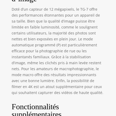
Olympus TG-6 :
Prise de vue
Doté d’un capteur de 12 mégapixels, le TG-7 offre
intervalle, vidéos
des performances étonnantes pour un appareil de
en time-lapse,
sa taille. Bien que la qualité d’image puisse être
vidéo verticale,
limitée en faible luminosité, comme le soulignent
contrôle Bluetooth
certains utilisateurs, la majorité des photos sont
sans fil de la
nettes et bien exposées en plein jour. Le mode
télécommande
RM-WR1
automatique programmé (P) est particulièrement
disponible en
efficace pour la photographie de rue ou les
option, mode
instantanés familiaux. Grâce à la stabilisation
Construction, prise
d’image, même les clichés pris à main levée restent
USB de type C,
nets. Pour les amateurs de macrophotographie, le
poignée améliorée
mode macro offre des résultats impressionnants
Contenu de la
avec une bonne lumière. Enfin, la possibilité de
boîte : Appareil
filmer en 4K est un atout supplémentaire pour ceux
photo TG-7,
qui souhaitent capturer des vidéos de haute qualité.
batterie
rechargeable Li-
92B, dragonne,
Fonctionnalités
câble USB de type
supplémentaires
C pour recharger