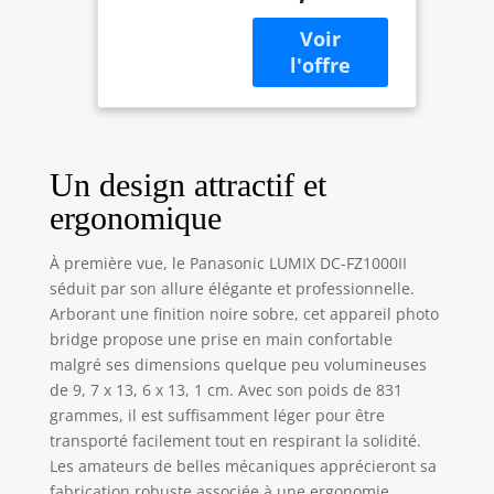
avec zoom optique
schwarz,
16x Les boutons de
Kompakt
fonction offrent un
accès facile à
certains
paramètres, tels
que l'ouverture et
Un design attractif et
la vitesse
d'obturation
ergonomique
Sélectionnez le
mode de
À première vue, le Panasonic LUMIX DC-FZ1000II
photographie ou
séduit par son allure élégante et professionnelle.
d'enregistrement
Arborant une finition noire sobre, cet appareil photo
vidéo avec une
bridge propose une prise en main confortable
résolution 4K nette
pour capturer le
malgré ses dimensions quelque peu volumineuses
monde qui vous
de 9, 7 x 13, 6 x 13, 1 cm. Avec son poids de 831
entoure avec sa
grammes, il est suffisamment léger pour être
beauté naturelle
transporté facilement tout en respirant la solidité.
Objectif LEICA de
Les amateurs de belles mécaniques apprécieront sa
qualité supérieure
fabrication robuste associée à une ergonomie