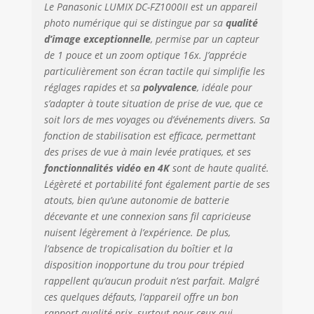
Le Panasonic LUMIX DC-FZ1000II est un appareil
toute la plage de
photo numérique qui se distingue par sa
qualité
zoom Un angle de
d’image exceptionnelle
, permise par un capteur
vision qui couvre le
de 1 pouce et un zoom optique 16x. J’apprécie
grand angle de 25
mm jusqu'au
particulièrement son écran tactile qui simplifie les
téléobjectif de 400
réglages rapides et sa
polyvalence
, idéale pour
mm avec un zoom
s’adapter à toute situation de prise de vue, que ce
optique 16x
soit lors de mes voyages ou d’événements divers. Sa
Premièrement,
fonction de stabilisation est efficace, permettant
puis mise au point
des prises de vue à main levée pratiques, et ses
: sélectionnez la
fonctionnalités vidéo en 4K
sont de haute qualité.
zone focalisée
Légèreté et portabilité font également partie de ses
après avoir pris la
atouts, bien qu’une autonomie de batterie
photo Capturez
décevante et une connexion sans fil capricieuse
l'image sur place
pour la
nuisent légèrement à l’expérience. De plus,
sauvegarder
l’absence de tropicalisation du boîtier et la
comme vous le
disposition inopportune du trou pour trépied
souhaitez plus
rappellent qu’aucun produit n’est parfait. Malgré
tard, toute une
ces quelques défauts, l’appareil offre un bon
nouvelle
rapport qualité-prix, surtout pour ceux qui