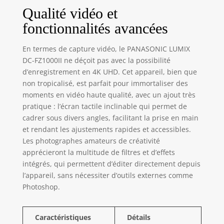
haute qualité
Qualité vidéo et
Vision optimale et
fonctionnalités avancées
contrôle manuel :
contrôle intuitif au
En termes de capture vidéo, le PANASONIC LUMIX
toucher avec les
doigts
DC-FZ1000II ne déçoit pas avec la possibilité
d’enregistrement en 4K UHD. Cet appareil, bien que
non tropicalisé, est parfait pour immortaliser des
moments en vidéo haute qualité, avec un ajout très
pratique : l’écran tactile inclinable qui permet de
cadrer sous divers angles, facilitant la prise en main
et rendant les ajustements rapides et accessibles.
Les photographes amateurs de créativité
apprécieront la multitude de filtres et d’effets
intégrés, qui permettent d’éditer directement depuis
l’appareil, sans nécessiter d’outils externes comme
Photoshop.
Caractéristiques
Détails