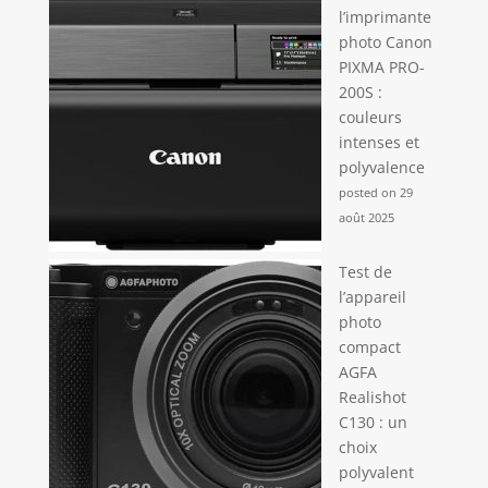
l’imprimante
photo Canon
PIXMA PRO-
200S :
couleurs
intenses et
polyvalence
posted on 29
août 2025
Test de
l’appareil
photo
compact
AGFA
Realishot
C130 : un
choix
polyvalent