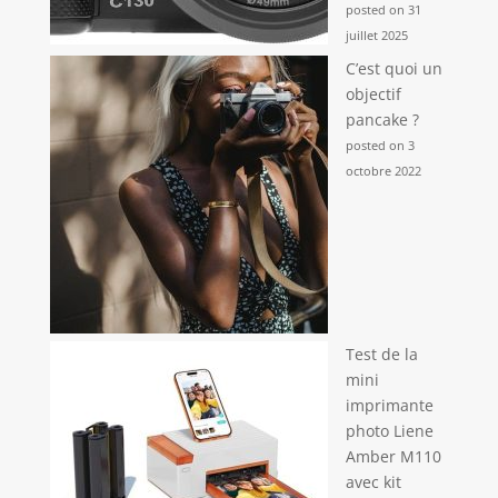
posted on 31
juillet 2025
C’est quoi un
objectif
pancake ?
posted on 3
octobre 2022
Test de la
mini
imprimante
photo Liene
Amber M110
avec kit