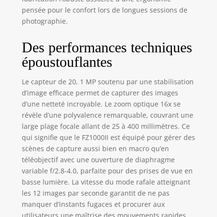
: avec objectif F2.8-
pensée pour le confort lors de longues sessions de
4.0 pour des
photographie.
images nettes sur
toute la plage de
Des performances techniques
zoom Un angle de
vision qui couvre le
époustouflantes
grand angle de 25
mm jusqu'au
Le capteur de 20, 1 MP soutenu par une stabilisation
téléobjectif de 400
d’image efficace permet de capturer des images
mm avec un zoom
d’une netteté incroyable. Le zoom optique 16x se
optique 16x
révèle d’une polyvalence remarquable, couvrant une
Premièrement,
puis mise au point
large plage focale allant de 25 à 400 millimètres. Ce
: sélectionnez la
qui signifie que le FZ1000II est équipé pour gérer des
zone focalisée
scènes de capture aussi bien en macro qu’en
après avoir pris la
téléobjectif avec une ouverture de diaphragme
photo Capturez
variable f/2.8-4.0, parfaite pour des prises de vue en
l'image sur place
basse lumière. La vitesse du mode rafale atteignant
pour la
les 12 images par seconde garantit de ne pas
sauvegarder
manquer d’instants fugaces et procurer aux
comme vous le
utilisateurs une maîtrise des mouvements rapides.