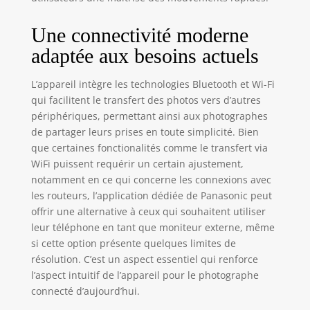
souhaitez plus
tard, toute une
nouvelle
Une connectivité moderne
expérience
adaptée aux besoins actuels
photographique
qui offre une plus
L’appareil intègre les technologies Bluetooth et Wi-Fi
grande liberté
qui facilitent le transfert des photos vers d’autres
créative Résolution
périphériques, permettant ainsi aux photographes
4K pour tous : un
monde de
de partager leurs prises en toute simplicité. Bien
possibilités grâce à
que certaines fonctionalités comme le transfert via
l'enregistrement
WiFi puissent requérir un certain ajustement,
4K Enregistrez
notamment en ce qui concerne les connexions avec
avec une qualité
les routeurs, l’application dédiée de Panasonic peut
de détail
offrir une alternative à ceux qui souhaitent utiliser
incroyable, mais
leur téléphone en tant que moniteur externe, même
vous pouvez
si cette option présente quelques limites de
également revenir
résolution. C’est un aspect essentiel qui renforce
sur les images et
l’aspect intuitif de l’appareil pour le photographe
sélectionner des
connecté d’aujourd’hui.
photos de 8
mégapixels de