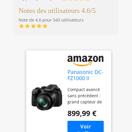
Notes des utilisateurs 4.6/5
Note de 4.6 pour 543 utilisateurs
Panasonic DC-
FZ1000 II
Premium-
Compact avancé
Bridgekamera
sans précédent :
(1 Zoll Sensor,
grand capteur de
20 MP, 16x
1", objectif
Zoom LEICA
899,99 €
lumineux LEICA
Objektiv, 4K)
avec zoom optique
schwarz,
16x Les boutons de
Kompakt