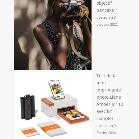
objectif
pancake ?
posted on 3
octobre 2022
Test de la
mini
imprimante
photo Liene
Amber M110
avec kit
complet
posted on 4
février 2026