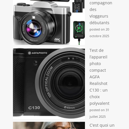
compagnon
des
vloggeurs
débutants
posted on 20
octobre 2025
Test de
l’appareil
photo
compact
AGFA
Realishot
C130 : un
choix
polyvalent
posted on 31
juillet 2025
C’est quoi un