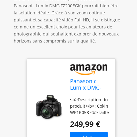
Panasonic Lumix DMC-FZ200EGK pourrait bien être
la solution idéale. Grâce à son zoom optique
puissant et sa capacité vidéo Full HD, il se distingue
comme un excellent choix pour les amateurs de
photographie qui souhaitent explorer de nouveaux
horizons sans compromis sur la qualité.
Panasonic
Lumix DMC-
FZ200EGK
<b>Description du
Appareil photo
produit</b>: Cokin
numérique (12
WP1R058 <b>Taille
mégapixels,
de filtre</b>: 8,4
zoom optique
249,99 €
cm
24 fois, écran
7,6 cm Display,