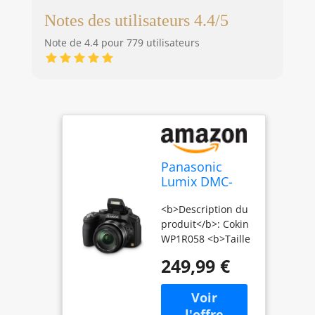
Notes des utilisateurs 4.4/5
Note de 4.4 pour 779 utilisateurs
Panasonic
Lumix DMC-
FZ200EGK
<b>Description du
Appareil photo
produit</b>: Cokin
numérique (12
WP1R058 <b>Taille
mégapixels,
de filtre</b>: 8,4
zoom optique
249,99 €
cm
24 fois, écran
7,6 cm Display,
Super zoom,
vidéo Full HD)