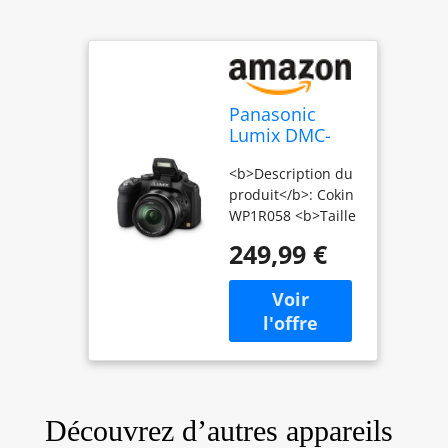
Panasonic
Lumix DMC-
FZ200EGK
<b>Description du
Appareil photo
produit</b>: Cokin
numérique (12
WP1R058 <b>Taille
mégapixels,
de filtre</b>: 8,4
zoom optique
249,99 €
cm
24 fois, écran
7,6 cm Display,
Super zoom,
vidéo Full HD)
noir (Import
Europe)
Découvrez d’autres appareils