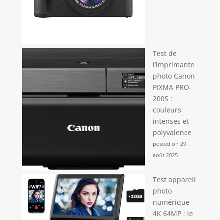
Test de
l’imprimante
photo Canon
PIXMA PRO-
200S :
couleurs
intenses et
polyvalence
posted on 29
août 2025
Test appareil
photo
numérique
4K 64MP : le