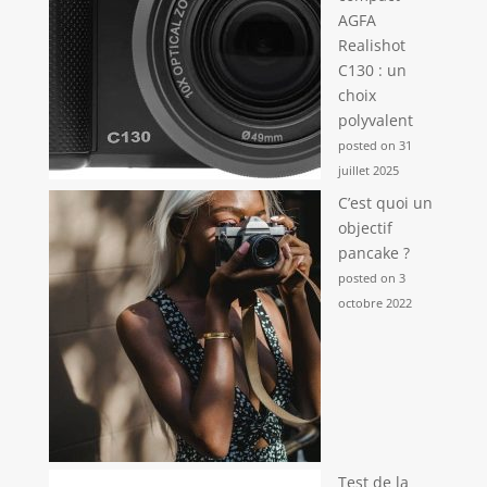
AGFA
Realishot
C130 : un
choix
polyvalent
posted on 31
juillet 2025
C’est quoi un
objectif
pancake ?
posted on 3
octobre 2022
Test de la