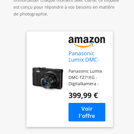
immortaliser chaque moment avec clarté, ce modèle
est conçu pour répondre à vos besoins en matière
de photographie.
Panasonic
Lumix DMC-
TZ71 Appareils
Panasonic Lumix
Photo
DMC-TZ71EG -
Numériques
Digitalkamera -
12.8 Mpix
Kompaktkamera -
Zoom Optique
399,99 €
12.1 Mpix - 30 x
30 x- Version
optischer Zoom -
étrangère
Leica - Wi-Fi, NFC -
Schwarz Poids du
colis: 1.366 pounds
Compatible
devices: