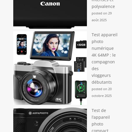
polyvalence
posted on 29
août 2025
Test appareil
photo
numérique
4K 64MP : le
compagnon
des
vloggeurs
débutants
posted on 20
octobre 2025
Test de
l’appareil
photo
compact