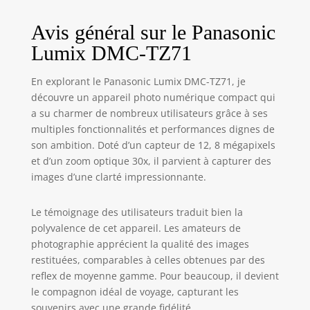
SD,SDHC,SDXC
Avis général sur le Panasonic
Dimensions de
l'emballage de
Lumix DMC-TZ71
l'article: 13.8 L x
6.6 H x 13.6 W
En explorant le Panasonic Lumix DMC-TZ71, je
(centimeters)
découvre un appareil photo numérique compact qui
a su charmer de nombreux utilisateurs grâce à ses
multiples fonctionnalités et performances dignes de
son ambition. Doté d’un capteur de 12, 8 mégapixels
et d’un zoom optique 30x, il parvient à capturer des
images d’une clarté impressionnante.
Le témoignage des utilisateurs traduit bien la
polyvalence de cet appareil. Les amateurs de
photographie apprécient la qualité des images
restituées, comparables à celles obtenues par des
reflex de moyenne gamme. Pour beaucoup, il devient
le compagnon idéal de voyage, capturant les
souvenirs avec une grande fidélité.