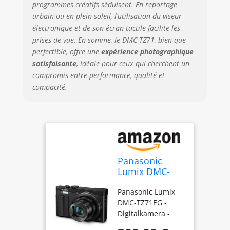
programmes créatifs séduisent. En reportage
urbain ou en plein soleil, l’utilisation du viseur
électronique et de son écran tactile facilite les
prises de vue. En somme, le DMC-TZ71, bien que
perfectible, offre une
expérience photographique
satisfaisante
, idéale pour ceux qui cherchent un
compromis entre performance, qualité et
compacité.
Panasonic
Lumix DMC-
TZ71 Appareils
Panasonic Lumix
Photo
DMC-TZ71EG -
Numériques
Digitalkamera -
12.8 Mpix
Kompaktkamera -
Zoom Optique