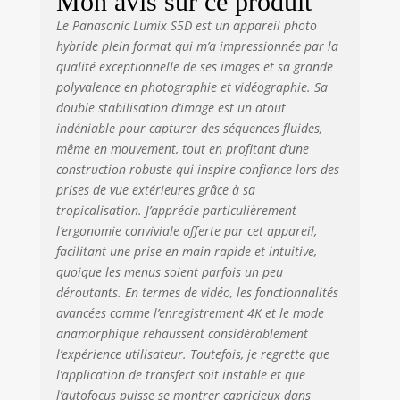
Mon avis sur ce produit
PRÉCIS ET
INTELLIGENT : mise
Le Panasonic Lumix S5D est un appareil photo
au point ultra
hybride plein format qui m’a impressionnée par la
rapide sur les
qualité exceptionnelle de ses images et sa grande
yeux, visages et
polyvalence en photographie et vidéographie. Sa
animaux, de près
double stabilisation d’image est un atout
comme de loin
indéniable pour capturer des séquences fluides,
ERGONOMIE
même en mouvement, tout en profitant d’une
OPTIMISÉE : un
construction robuste qui inspire confiance lors des
boîtier plein format
prises de vue extérieures grâce à sa
ultra compact et
tropicalisation. J’apprécie particulièrement
léger, résistant et
l’ergonomie conviviale offerte par cet appareil,
tropicalisée, avec
écran tactile
facilitant une prise en main rapide et intuitive,
orientable et une
quoique les menus soient parfois un peu
autonomie de 1500
déroutants. En termes de vidéo, les fonctionnalités
images
avancées comme l’enregistrement 4K et le mode
anamorphique rehaussent considérablement
l’expérience utilisateur. Toutefois, je regrette que
l’application de transfert soit instable et que
l’autofocus puisse se montrer capricieux dans