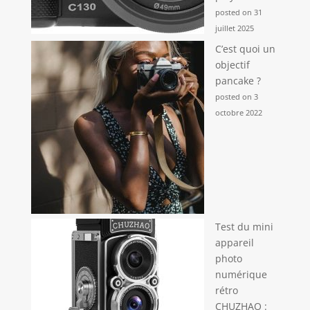
posted on 31
juillet 2025
C’est quoi un
objectif
pancake ?
posted on 3
octobre 2022
Test du mini
appareil
photo
numérique
rétro
CHUZHAO :