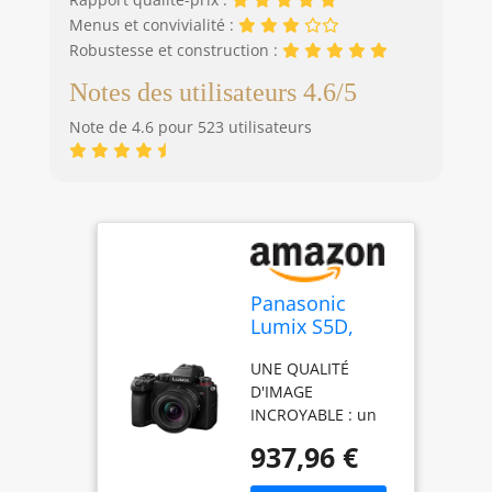
Menus et convivialité :
Robustesse et construction :
Notes des utilisateurs 4.6/5
Note de 4.6 pour 523 utilisateurs
Panasonic
Lumix S5D,
Appareil Photo
UNE QUALITÉ
Hybride Plein
D'IMAGE
Format, avec
INCROYABLE : un
Objectif Lumix
capteur plein
S 18-40mm
937,96 €
format de 24,2 MP
F4.5-6.3 (24MP,
avec Double ISO
Vidéo 4K 4:2:2