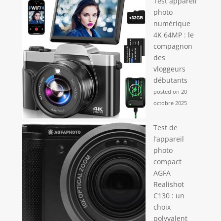
Test appareil
photo
numérique
4K 64MP : le
compagnon
des
vloggeurs
débutants
posted on 20
octobre 2025
Test de
l’appareil
photo
compact
AGFA
Realishot
C130 : un
choix
polyvalent