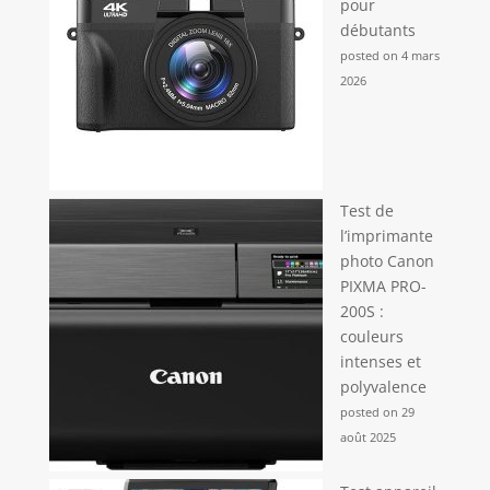
pour
débutants
posted on 4 mars
2026
Test de
l’imprimante
photo Canon
PIXMA PRO-
200S :
couleurs
intenses et
polyvalence
posted on 29
août 2025