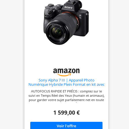
Sony Alpha 7 III | Appareil Photo
Numérique Hybride Plein Format en kit avec
l'Objectif Zoom FE 28-70mm f/3.5-5.6 OSS II (
AUTOFOCUS RAPIDE ET PRÉCIS : comptez sur le
AF en 0.02s, stabilisation interne 5 axes, 4K
suivi en Temps Réel des Yeux (humain et animaux),
HLG, Batterie Haute Capacité)
pour garder votre sujet parfaitement net en toute
situation UNE QUALITÉ D'IMAGE
ÉPOUSTOUFLANTE: un capteur plein format de
1 599,00 €
24,2 Mp rétro-éclairé associé à une sensibilité ISO
élevée, pour fournir des images exceptionnelles
même en basse lumière VIDÉO PROFESSIONNEL :
Utilisation de tout les pixels du capteur sans "pixel