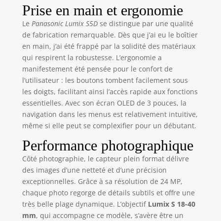
STABILISATION :
Noir
Prise en main et ergonomie
jusqu’à 6.5 stops
Le
Panasonic Lumix S5D
se distingue par une qualité
en
de fabrication remarquable. Dès que j’ai eu le boîtier
capteur+optique
pour des images
en main, j’ai été frappé par la solidité des matériaux
ultra nettes dans
qui respirent la robustesse. L’ergonomie a
toutes les
manifestement été pensée pour le confort de
conditions VIDEO
l’utilisateur : les boutons tombent facilement sous
PROFESSIONNELLE
les doigts, facilitant ainsi l’accès rapide aux fonctions
: vidéo 4K en 4:2:2
essentielles. Avec son écran OLED de 3 pouces, la
10bit avec
navigation dans les menus est relativement intuitive,
fonctions V-Log &
même si elle peut se complexifier pour un débutant.
Mode
Anamorphique,
Performance photographique
Slow Motion 180ips
Côté photographie, le capteur plein format délivre
AUTOFOCUS
PRÉCIS ET
des images d’une netteté et d’une précision
INTELLIGENT : mise
exceptionnelles. Grâce à sa résolution de 24 MP,
au point ultra
chaque photo regorge de détails subtils et offre une
rapide sur les
très belle plage dynamique. L’objectif
Lumix S 18-40
yeux, visages et
mm
, qui accompagne ce modèle, s’avère être un