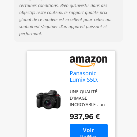
certaines conditions. Bien qu’investir dans des
objectifs reste coûteux, le rapport qualité-prix
global de ce modèle est excellent pour celles qui
souhaitent s’équiper d’un appareil puissant et
performant.
Panasonic
Lumix S5D,
Appareil Photo
UNE QUALITÉ
Hybride Plein
D'IMAGE
Format, avec
INCROYABLE : un
Objectif Lumix
capteur plein
S 18-40mm
937,96 €
format de 24,2 MP
F4.5-6.3 (24MP,
avec Double ISO
Vidéo 4K 4:2:2
natif, pour des
10bit, Double
images