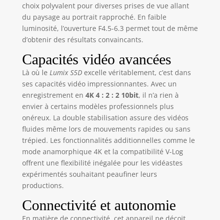
animaux, de près
choix polyvalent pour diverses prises de vue allant
comme de loin
du paysage au portrait rapproché. En faible
ERGONOMIE
luminosité, l’ouverture F4.5-6.3 permet tout de même
OPTIMISÉE : un
d’obtenir des résultats convaincants.
boîtier plein format
ultra compact et
Capacités vidéo avancées
léger, résistant et
Là où le
Lumix S5D
excelle véritablement, c’est dans
tropicalisée, avec
écran tactile
ses capacités vidéo impressionnantes. Avec un
orientable et une
enregistrement en
4K 4 : 2 : 2 10bit
, il n’a rien à
autonomie de 1500
envier à certains modèles professionnels plus
images
onéreux. La double stabilisation assure des vidéos
fluides même lors de mouvements rapides ou sans
trépied. Les fonctionnalités additionnelles comme le
mode anamorphique 4K et la compatibilité V-Log
offrent une flexibilité inégalée pour les vidéastes
expérimentés souhaitant peaufiner leurs
productions.
Connectivité et autonomie
En matière de connectivité, cet appareil ne déçoit