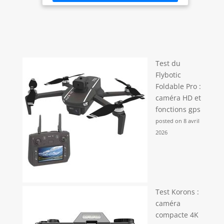
binning" pour l'enregistrement de vidéos 4K HDR
haute précision PRIDE DE VUE STABLE :
Stabilisation de l'image par le capteur sur 5 axes
pour les photos et les vidéos afin de compenser
les tremblements de l'appareil IDEAL POUR LES
UTILISATEURS AVANCÉS : qui veulent un objectif
compact et léger pour les voyages et la vidéo Ce
kit couvrira la plupart des besoins quotidien en
Test du
photo et vidéo
Flybotic
Foldable Pro :
caméra HD et
fonctions gps
posted on 8 avril
2026
Test Korons :
caméra
compacte 4K