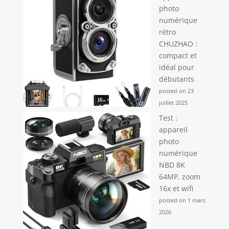
photo
numérique
rétro
CHUZHAO :
compact et
idéal pour
débutants
posted on 23
juillet 2025
Test :
appareil
photo
numérique
NBD 8K
64MP, zoom
16x et wifi
posted on 1 mars
2026