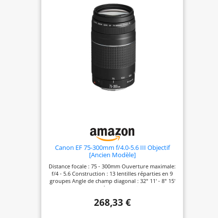
Canon EF 75-300mm f/4.0-5.6 III Objectif
[Ancien Modèle]
Distance focale : 75 - 300mm Ouverture maximale:
f/4 - 5.6 Construction : 13 lentilles réparties en 9
groupes Angle de champ diagonal : 32° 11' - 8° 15'
Mise au Point : système d'extension rotatif du
groupe avant motorisé USM Distance minimale de
268,33 €
mise au point : 1,5 m Système zoom de type rotatif
Diamètre du filtre : 58 mm Diamètre maximum x
Longueur : 71 x 122 mm Poids : 480 g