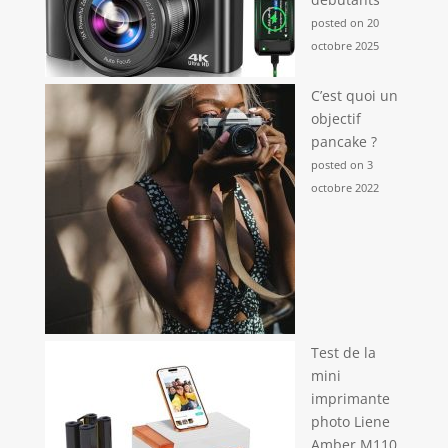
posted on 20
octobre 2025
C’est quoi un
objectif
pancake ?
posted on 3
octobre 2022
Test de la
mini
imprimante
photo Liene
Amber M110