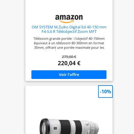
OM SYSTEM M.Zuiko Digital Ed 40-150 mm
F4-5.6 R Téléobjectif Zoom MFT
Télézoom grande portée : l'objectif 40-150mm
équivaut à un télézoom 80-300mm en format
35mm, offrant une portée maximale pour les
sujets éloignés, la faune et les portraits sans
279,00 €
changement d'objectif Objectif de voyage
ultramcompact : construction légère et maniable,
220,04 €
idéal pour la photographie de voyage et les
aventures, avec poignée pratique et
encombrement minimal pour les déplacements
Qualité d'image exceptionnelle : optique ED avec
éléments de lentille multitraités offrant des images
brillantes et contrastées jusqu'aux bords sans
-10%
vignettage Autofocus ultra-silencieux : le servo-
moteur haute vitesse MSC fonctionne presque
silencieusement, idéal pour les vidéos,
l'observation de la nature et les prises de vue
discrètes Accessoires complets inclus : bouchon
d'objectif, bouchon arrière et manuel d'utilisation
inclus, prêt à l'emploi pour tous les appareils
photo MFT d'Olympus et Panasonic