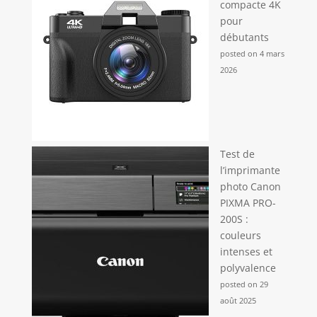
compacte 4K
pour
débutants
posted on 4 mars
2026
Test de
l’imprimante
photo Canon
PIXMA PRO-
200S :
couleurs
intenses et
polyvalence
posted on 29
août 2025