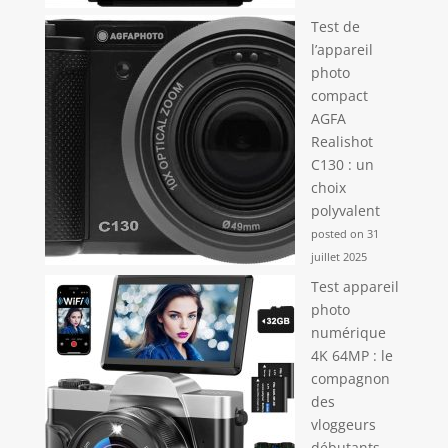
Test de
l’appareil
photo
compact
AGFA
Realishot
C130 : un
choix
polyvalent
posted on 31
juillet 2025
Test appareil
photo
numérique
4K 64MP : le
compagnon
des
vloggeurs
débutants