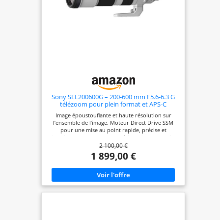
Sony SEL200600G – 200-600 mm F5.6-6.3 G
télézoom pour plein format et APS-C
(grande portée, monture E, idéal pour le
Image époustouflante et haute résolution sur
sport et la faune, compatible avec la série
l’ensemble de l’image. Moteur Direct Drive SSM
A7, ZV-E10, A6400, A6700)
pour une mise au point rapide, précise et
silencieuse. Zoom interne précis et fiable. Premier
2 100,00 €
super téléobjectif de 600mm en monture E
extensible à 1200mm via téléconvertisseur
1 899,00 €
compatible avec les séries A9, A7, A6500, A6400 et
A5100 Format:35 mm plein format