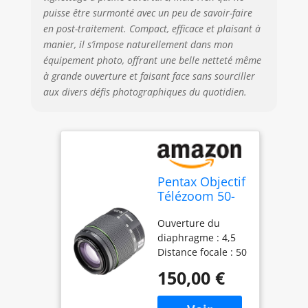
puisse être surmonté avec un peu de savoir-faire
en post-traitement. Compact, efficace et plaisant à
manier, il s’impose naturellement dans mon
équipement photo, offrant une belle netteté même
à grande ouverture et faisant face sans sourciller
aux divers défis photographiques du quotidien.
Pentax Objectif
Télézoom 50-
200mm f/4-5,6
Ouverture du
ED WR pour
diaphragme : 4,5
Appareil photo
Distance focale : 50
Reflex
mm,200 mm Zoom
150,00 €
optique de 4x
Couleur: Noir