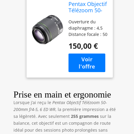
Pentax Objectif
Télézoom 50-
200mm f/4-5,6
Ouverture du
ED WR pour
diaphragme : 4,5
Appareil photo
Distance focale : 50
Reflex
mm,200 mm Zoom
150,00 €
optique de 4x
Couleur: Noir
Prise en main et ergonomie
Lorsque j’ai reçu le
Pentax Objectif Télézoom 50-
200mm f/4-5, 6 ED WR
, la première impression a été
sa légèreté. Avec seulement
255 grammes
sur la
balance, cet objectif est un compagnon de route
idéal pour des sessions photo prolongées sans