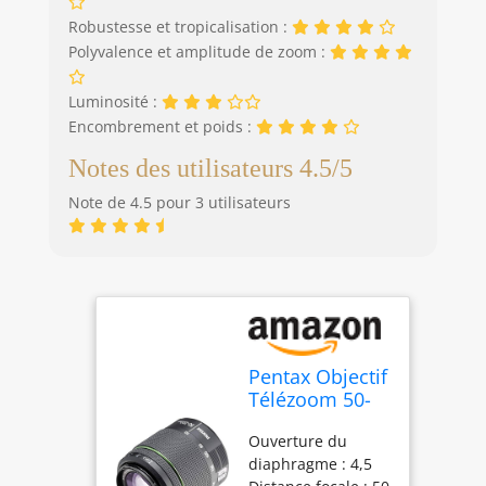
Robustesse et tropicalisation :
Polyvalence et amplitude de zoom :
Luminosité :
Encombrement et poids :
Notes des utilisateurs 4.5/5
Note de 4.5 pour 3 utilisateurs
Pentax Objectif
Télézoom 50-
200mm f/4-5,6
Ouverture du
ED WR pour
diaphragme : 4,5
Appareil photo