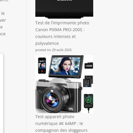
 le
ver
Test de l’imprimante photo
ce
Canon PIXMA PRO-200S :
nce
couleurs intenses et
polyvalence
posted on 29 août 2025
Test appareil photo
numérique 4K 64MP : le
compagnon des vloggeurs