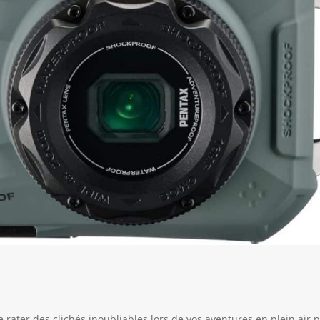
e rater des clichés inoubliables lors de vos aventures en plein air 