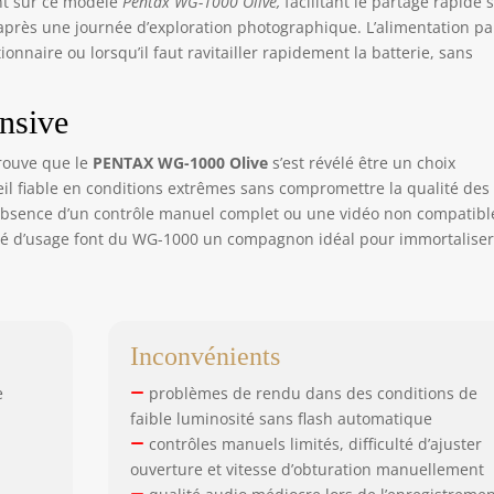
ent sur ce modèle
Pentax WG-1000 Olive,
facilitant le partage rapide 
 après une journée d’exploration photographique. L’alimentation pa
ionnaire ou lorsqu’il faut ravitailler rapidement la batterie, sans
ensive
trouve que le
PENTAX WG-1000 Olive
s’est révélé être un choix
il fiable en conditions extrêmes sans compromettre la qualité des
absence d’un contrôle manuel complet ou une vidéo non compatibl
ilité d’usage font du WG-1000 un compagnon idéal pour immortaliser
Inconvénients
e
problèmes de rendu dans des conditions de
faible luminosité sans flash automatique
contrôles manuels limités, difficulté d’ajuster
ouverture et vitesse d’obturation manuellement