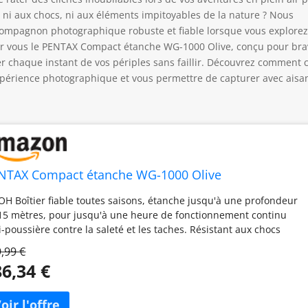
u, ni aux chocs, ni aux éléments impitoyables de la nature ? Nous
compagnon photographique robuste et fiable lorsque vous explorez
our vous le PENTAX Compact étanche WG-1000 Olive, conçu pour bra
er chaque instant de vos périples sans faillir. Découvrez comment 
xpérience photographique et vous permettre de capturer avec aisa
NTAX Compact étanche WG-1000 Olive
OH Boîtier fiable toutes saisons, étanche jusqu'à une profondeur
15 mètres, pour jusqu'à une heure de fonctionnement continu
i-poussière contre la saleté et les taches. Résistant aux chocs
tre une chute de deux mètres de haut. Images nettes et claires
,99 €
c une haute résolution, même avec une sensibilité très élevée de
6,34 €
00 ISO. Objectif zoom optique 4x avec une couverture grand
le de 27 mm Choix de sept modes de prise de vue différents,
t le mode automatique, le mode manuel, le mode sous-marin et