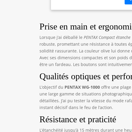
le 
sou
sép
cam
Prise en main et ergonomi
l'é
dés
Lorsque j’ai déballé le
PENTAX Compact étanche 
ce 
robuste, promettant une résistance à toutes é
sur
solidité rassurante. La couleur olive lui donn
acc
Avec ses dimensions compactes et son poids d
des
être un fardeau. Les boutons sont intuitiveme
acc
ou 
Qualités optiques et perf
L’objectif du
PENTAX WG-1000
offre une plage
une large gamme de situations photographiques
détaillées. J’ai pu tester la vitesse du mode raf
instant décisif dans le feu de l’action.
Résistance et praticité
L’étanchéité jusqu’à 15 mètres durant une he