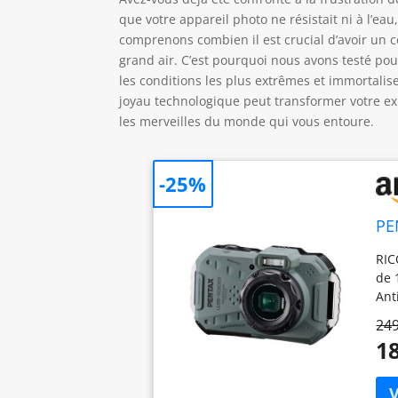
que votre appareil photo ne résistait ni à l’ea
comprenons combien il est crucial d’avoir un 
grand air. C’est pourquoi nous avons testé p
les conditions les plus extrêmes et immortalis
joyau technologique peut transformer votre e
les merveilles du monde qui vous entoure.
-25%
PE
RIC
de 
Ant
con
249
ave
18
3 2
ang
don