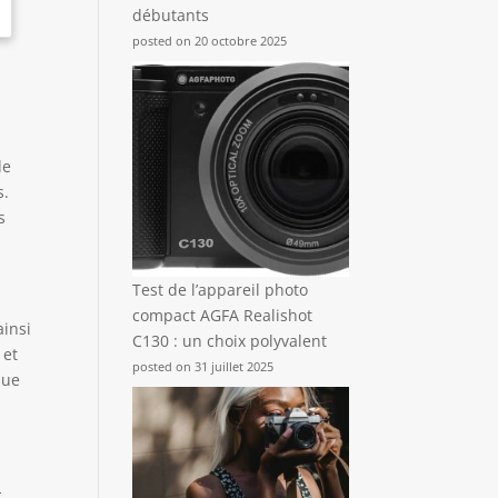
débutants
posted on 20 octobre 2025
de
s.
s
Test de l’appareil photo
compact AGFA Realishot
ainsi
C130 : un choix polyvalent
 et
posted on 31 juillet 2025
que
-