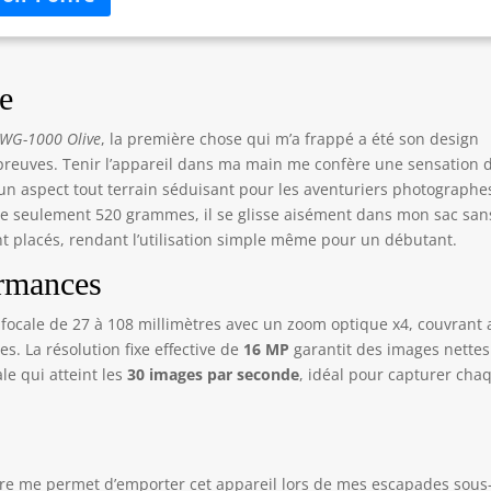
mode scène 20 modes de couleur pour ajouter la touche finale
haitée aux images capturées. Les modes incluent : noir et blanc,
ia, style japonais, style italien, style français, négatif et croquis La
éra peut être stérilisée avec des solutions contenant de
e
thanol, de l'hypochlorite de sodium (approuvé comme
infectant pour les additifs alimentaires) ou du dioxyde de chlore,
WG-1000 Olive
, la première chose qui m’a frappé a été son design
qui la rend sûre à utiliser dans les établissements médicaux et
preuves. Tenir l’appareil dans ma main me confère une sensation 
 le lieu de travail. Étui de protection O-CC180 (inclus dans les
e un aspect tout terrain séduisant pour les aventuriers photographe
essoires standard) pour protéger le boîtier de l'appareil photo
e seulement 520 grammes, il se glisse aisément dans mon sac san
 rayures La sangle mousqueton O-ST180 (incluse dans les
nt placés, rendant l’utilisation simple même pour un débutant.
essoires standard) est pratique pour transporter l'appareil photo
l'attacher à un sac à dos
ormances
 focale de 27 à 108 millimètres avec un zoom optique x4, couvrant 
. La résolution fixe effective de
16 MP
garantit des images nettes
ale qui atteint les
30 images par seconde
, idéal pour capturer cha
ure me permet d’emporter cet appareil lors de mes escapades sous