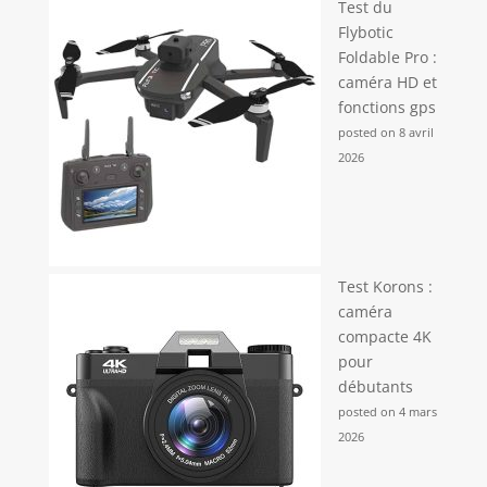
Test du
papier collant HP ZINK 2x3 "dans votre
imprimante portable et créez des photos et des
Flybotic
autocollants résistants aux taches.
Foldable Pro :
caméra HD et
fonctions gps
posted on 8 avril
2026
Test Korons :
caméra
compacte 4K
pour
débutants
posted on 4 mars
2026