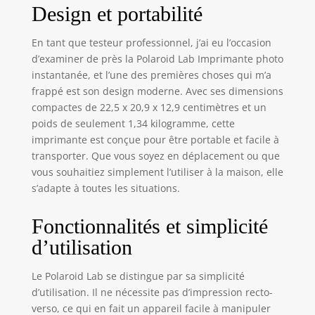
Application dédiée
Design et portabilité
pour les collages et
les outils d'art
En tant que testeur professionnel, j’ai eu l’occasion
Comprend un lot
d’examiner de près la Polaroid Lab Imprimante photo
de film et un
instantanée, et l’une des premières choses qui m’a
chiffon en
frappé est son design moderne. Avec ses dimensions
microfibre
compactes de 22,5 x 20,9 x 12,9 centimètres et un
TheImagingWorld
poids de seulement 1,34 kilogramme, cette
imprimante est conçue pour être portable et facile à
transporter. Que vous soyez en déplacement ou que
vous souhaitiez simplement l’utiliser à la maison, elle
s’adapte à toutes les situations.
Fonctionnalités et simplicité
d’utilisation
Le Polaroid Lab se distingue par sa simplicité
d’utilisation. Il ne nécessite pas d’impression recto-
verso, ce qui en fait un appareil facile à manipuler