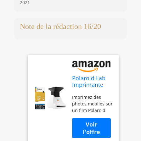
2021
Note de la rédaction 16/20
Polaroid Lab
Imprimante
photo
Imprimez des
instantanée +
photos mobiles sur
film couleur
un film Polaroid
Polaroid +
Enregistre
chiffon en
directement
microfibre
depuis l'écran de
votre smartphone