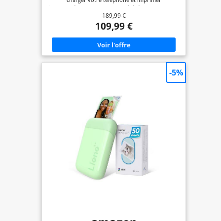
charger votre téléphone et imprimer
instantanément vos photos préférées. Kodak Dock
189,99 €
Plus est compatible avec les appareils Apple et
Android et prend également en charge la
109,99 €
connexion sans fil Bluetooth. Qualité photo
supérieure : Le Kodak Mini 3 Retro utilise la
technologie 11PASS, qui permet d'imprimer des
photos avec des couches de couleur et de les
plastifiées. Elles sont protégées contre les
empreintes digitales et l'eau. Deux types de
-5%
photos : Notre produit permet d'imprimer des
photos avec ou sans bordure. Avec cet appareil,
vous pouvez par exemple écrire sur la bordure la
date de la photo ou l'imprimer sans bordure pour
une plus grande photo ! Téléchargez l'application
KODAK Photo Printer et imprimez de n'importe
où et à n'importe quel moment ! Elle offre des
options décoratives telles que des filtres, des
cadres et bien d'autres choses encore !