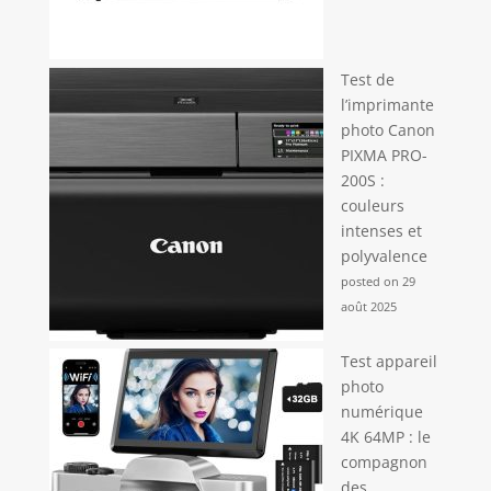
Test de
l’imprimante
photo Canon
PIXMA PRO-
200S :
couleurs
intenses et
polyvalence
posted on 29
août 2025
Test appareil
photo
numérique
4K 64MP : le
compagnon
des