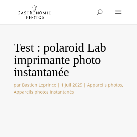
Test : polaroid Lab
imprimante photo
instantanée
par
Bastien Leprince
|
1 Juil 2025
|
Appareils photos
,
Appareils photos instantanés