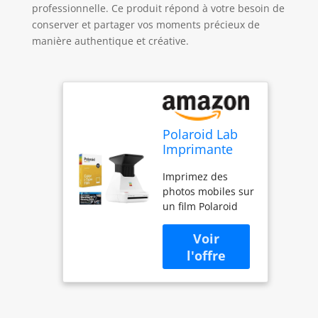
professionnelle. Ce produit répond à votre besoin de
conserver et partager vos moments précieux de
manière authentique et créative.
Polaroid Lab
Imprimante
photo
Imprimez des
instantanée +
photos mobiles sur
film couleur
un film Polaroid
Polaroid +
Enregistre
chiffon en
directement
microfibre
depuis l'écran de
votre smartphone
Utilise des films
instantanés de
type i ou 600