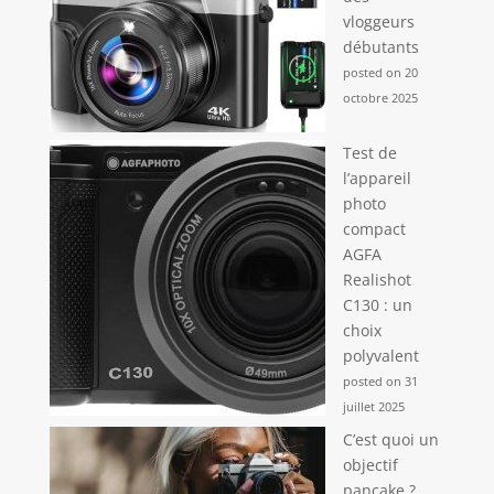
vloggeurs
débutants
posted on 20
octobre 2025
Test de
l’appareil
photo
compact
AGFA
Realishot
C130 : un
choix
polyvalent
posted on 31
juillet 2025
C’est quoi un
objectif
pancake ?