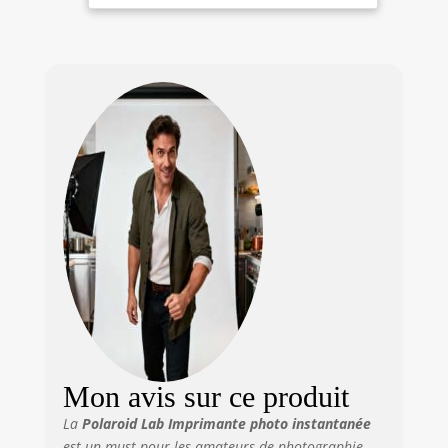
Utilise des films
instantanés de
type i ou 600
Application dédiée
pour les collages et
les outils d'art
Comprend un lot
de film et un
chiffon en
microfibre
TheImagingWorld
Mon avis sur ce produit
La
Polaroid Lab Imprimante photo instantanée
est un must pour les amateurs de photographie