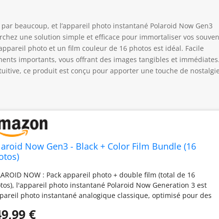
é par beaucoup, et l’appareil photo instantané Polaroid Now Gen3
rchez une solution simple et efficace pour immortaliser vos souven
pareil photo et un film couleur de 16 photos est idéal. Facile
ments importants, vous offrant des images tangibles et immédiates
ntuitive, ce produit est conçu pour apporter une touche de nostalgie
laroid Now Gen3 - Black + Color Film Bundle (16
otos)
AROID NOW : Pack appareil photo + double film (total de 16
tos), l'appareil photo instantané Polaroid Now Generation 3 est
ppareil photo instantané analogique classique, optimisé pour des
ges plus nettes dans des conditions d'éclairage plus nombreuses
9,99 €
r des photos encore meilleures et encore plus de plaisir.