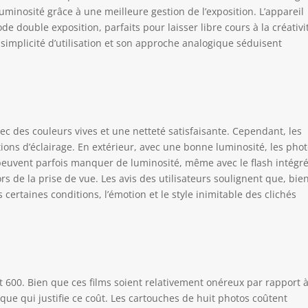
luminosité grâce à une meilleure gestion de l’exposition. L’appareil
 double exposition, parfaits pour laisser libre cours à la créativi
 simplicité d’utilisation et son approche analogique séduisent
c des couleurs vives et une netteté satisfaisante. Cependant, les
tions d’éclairage. En extérieur, avec une bonne luminosité, les pho
 peuvent parfois manquer de luminosité, même avec le flash intégré.
ors de la prise de vue. Les avis des utilisateurs soulignent que, bie
ertaines conditions, l’émotion et le style inimitable des clichés
et 600. Bien que ces films soient relativement onéreux par rapport 
ique qui justifie ce coût. Les cartouches de huit photos coûtent