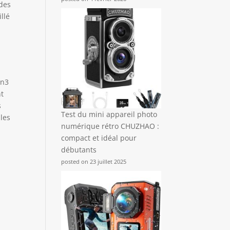
 des
llé
en3
nt
s
Test du mini appareil photo
 les
numérique rétro CHUZHAO :
compact et idéal pour
débutants
posted on 23 juillet 2025