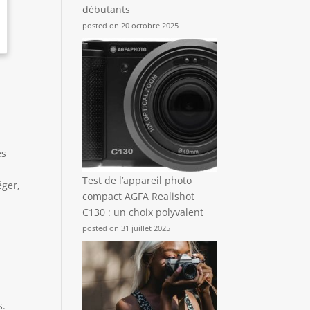
débutants
posted on 20 octobre 2025
es
Test de l’appareil photo
éger,
compact AGFA Realishot
C130 : un choix polyvalent
posted on 31 juillet 2025
s.