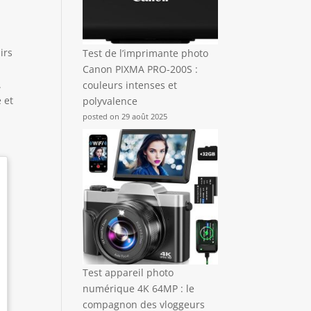
irs
Test de l’imprimante photo
Canon PIXMA PRO-200S :
.
couleurs intenses et
 et
polyvalence
posted on 29 août 2025
Test appareil photo
numérique 4K 64MP : le
compagnon des vloggeurs