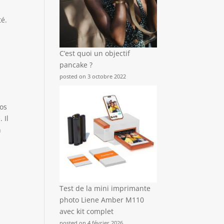
té.
C’est quoi un objectif
pancake ?
posted on 3 octobre 2022
tos
 Il
n
Test de la mini imprimante
photo Liene Amber M110
à
avec kit complet
posted on 4 février 2026