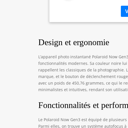
NOU
pos
au 
tré
de 
Des
Design et ergonomie
Fab
bat
foi
L’appareil photo instantané Polaroid Now Gen3
pou
fonctionnalités modernes. Sa couleur noire lui
ret
rappellent les classiques de la photographie. 
scè
TOU
marque, et le bouton de déclenchement rouge v
Pol
avec un poids de 450,76 grammes, ce qui le re
emb
minimalistes et intuitives, rendant son utilis
inc
Fonctionnalités et perfor
Le Polaroid Now Gen3 est équipé de plusieurs f
Parmi elles, on trouve un système autofocus à 