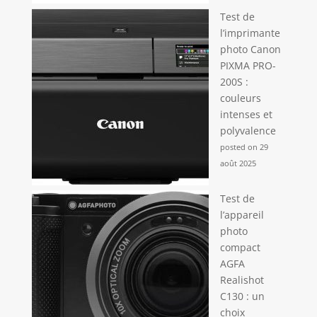
Test de
l’imprimante
photo Canon
PIXMA PRO-
200S :
couleurs
intenses et
polyvalence
posted on 29
août 2025
Test de
l’appareil
photo
compact
AGFA
Realishot
C130 : un
choix