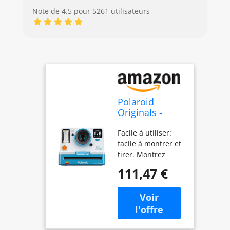
Note de 4.5 pour 5261 utilisateurs
Polaroid
Originals -
9016 - OneStep
Facile à utiliser:
2 ViewFinder
facile à montrer et
Bleu
tirer. Montrez
votre objectif,
111,47 €
appuyez sur le
bouton rouge et il
apparaît magie.
Retardateur - 60
jours d'autonomie:
batterie lithium-