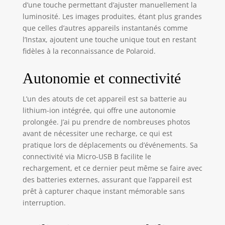
d’une touche permettant d’ajuster manuellement la
photo OneStep2,
luminosité. Les images produites, étant plus grandes
cble de charge
que celles d’autres appareils instantanés comme
USB, sangle de
l’Instax, ajoutent une touche unique tout en restant
transport, manuel
d'utilisation
fidèles à la reconnaissance de Polaroid.
(français non
garanti).
Autonomie et connectivité
L’un des atouts de cet appareil est sa batterie au
lithium-ion intégrée, qui offre une autonomie
prolongée. J’ai pu prendre de nombreuses photos
avant de nécessiter une recharge, ce qui est
pratique lors de déplacements ou d’événements. Sa
connectivité via Micro-USB B facilite le
rechargement, et ce dernier peut même se faire avec
des batteries externes, assurant que l’appareil est
prêt à capturer chaque instant mémorable sans
interruption.