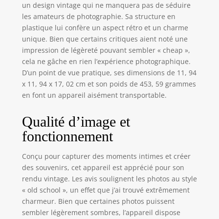
optiques en
un design vintage qui ne manquera pas de séduire
polycarbonate et
les amateurs de photographie. Sa structure en
verre acrylique,
plastique lui confère un aspect rétro et un charme
revêtement -
unique. Bien que certains critiques aient noté une
Objectif à mise au
impression de légèreté pouvant sembler « cheap »,
point fixe: 0, 6 m -
cela ne gâche en rien l’expérience photographique.
infini - Champ de
D’un point de vue pratique, ses dimensions de 11, 94
vision: 41° vertical,
40° horizontal.
x 11, 94 x 17, 02 cm et son poids de 453, 59 grammes
Flash intégré
en font un appareil aisément transportable.
puissant: système
de flash: système
Qualité d’image et
stroboscopique
fonctionnement
sous vide/ système
de fermeture:
conception
Conçu pour capturer des moments intimes et créer
appropriée avec
des souvenirs, cet appareil est apprécié pour son
moteur pas-à-pas
rendu vintage. Les avis soulignent les photos au style
de précision pour
« old school », un effet que j’ai trouvé extrêmement
la fermeture.
charmeur. Bien que certaines photos puissent
Contenu de la
sembler légèrement sombres, l’appareil dispose
livraison: appareil