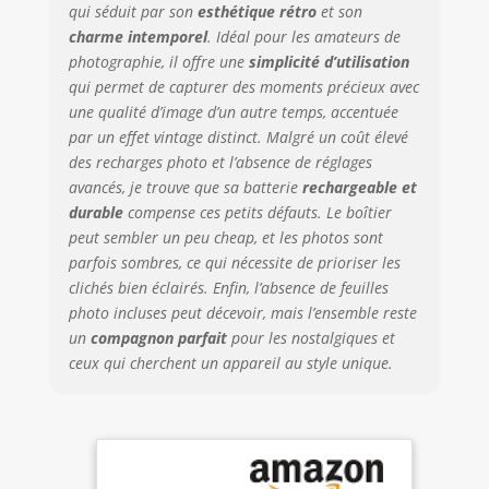
qui séduit par son
esthétique rétro
et son
conception
charme intemporel
. Idéal pour les amateurs de
appropriée avec
moteur pas-à-pas
photographie, il offre une
simplicité d’utilisation
de précision pour
qui permet de capturer des moments précieux avec
la fermeture.
une qualité d’image d’un autre temps, accentuée
Contenu de la
par un effet vintage distinct. Malgré un coût élevé
livraison: appareil
des recharges photo et l’absence de réglages
photo OneStep2,
avancés, je trouve que sa batterie
rechargeable et
cble de charge
durable
compense ces petits défauts. Le boîtier
USB, sangle de
peut sembler un peu cheap, et les photos sont
transport, manuel
parfois sombres, ce qui nécessite de prioriser les
d'utilisation
clichés bien éclairés. Enfin, l’absence de feuilles
(français non
garanti).
photo incluses peut décevoir, mais l’ensemble reste
un
compagnon parfait
pour les nostalgiques et
ceux qui cherchent un appareil au style unique.