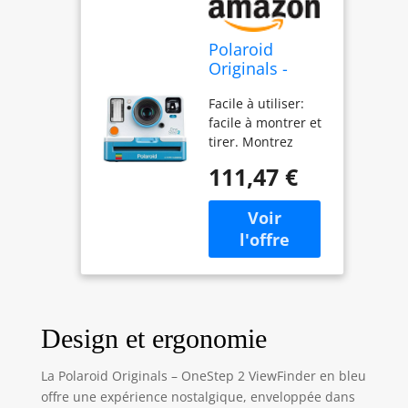
Polaroid
Originals -
9016 - OneStep
Facile à utiliser:
2 ViewFinder
facile à montrer et
Bleu
tirer. Montrez
votre objectif,
111,47 €
appuyez sur le
bouton rouge et il
apparaît magie.
Retardateur - 60
jours d'autonomie:
batterie lithium-
ion haute
performance, 1100
Design et ergonomie
mAh, 3, 7 V tension
nominale, 4, 07 Wh
Lentille de haute
La Polaroid Originals – OneStep 2 ViewFinder en bleu
qualité: lentilles
offre une expérience nostalgique, enveloppée dans