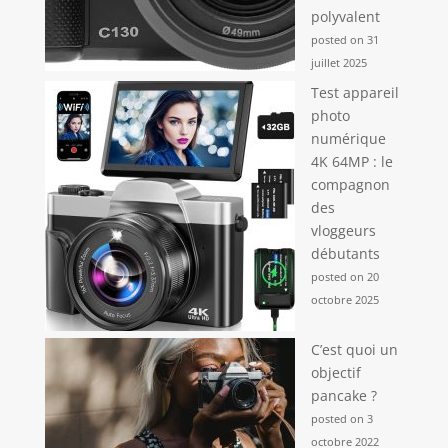
polyvalent
posted on 31
juillet 2025
Test appareil
photo
numérique
4K 64MP : le
compagnon
des
vloggeurs
débutants
posted on 20
octobre 2025
C’est quoi un
objectif
pancake ?
posted on 3
octobre 2022