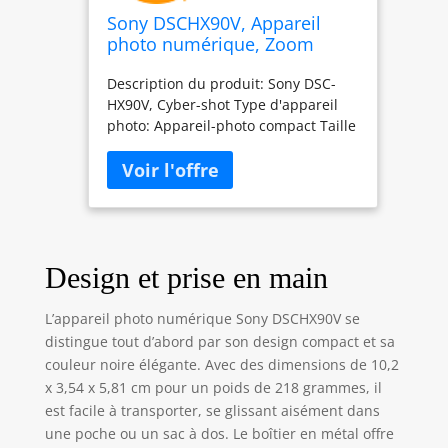
Sony DSCHX90V, Appareil
photo numérique, Zoom
optique, Boitier compact,
Description du produit: Sony DSC-
Selfie, Viseur
HX90V, Cyber-shot Type d'appareil
photo: Appareil-photo compact Taille
du capteur d'image: 1/2.3".Zoom
haute résolution (vidéo): env. 60x
Zoom numérique: 120x.Zoom
optique: 30x Longueur focale: 4,1 -
123 mm.Mégapixel: 18,2 MP
Ajustement de la focalisation:
Design et prise en main
Auto/Manuel.Sensibilité ISO: 80,
3200, 12800 Modes Auto Focusing
(AF): auto focus continu, auto focus
L’appareil photo numérique Sony DSCHX90V se
individuel Type d'exposition: priorité
distingue tout d’abord par son design compact et sa
d'ouverture AE, Auto, Manuel,
couleur noire élégante. Avec des dimensions de 10,2
priorité à la vitesse Correction de
x 3,54 x 5,81 cm pour un poids de 218 grammes, il
l'exposition à la lumière: ± 3EV (1/3EV
est facile à transporter, se glissant aisément dans
step) Vitesse maximale d'obturation
une poche ou un sac à dos. Le boîtier en métal offre
de la caméra: 1/2000 s.Vitesse