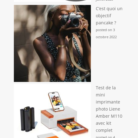
C’est quoi un
objectif
pancake ?
posted on 3
octobre 2022
Test de la
mini
imprimante
photo Liene
Amber M110
avec kit
complet
posted on 4