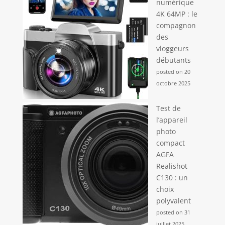
numérique
4K 64MP : le
compagnon
des
vloggeurs
débutants
posted on 20
octobre 2025
Test de
l’appareil
photo
compact
AGFA
Realishot
C130 : un
choix
polyvalent
posted on 31
juillet 2025