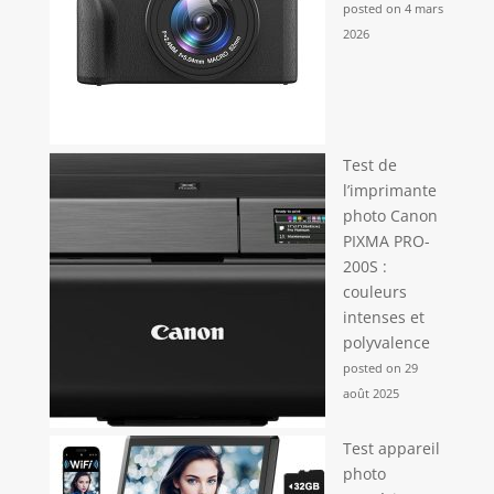
posted on 4 mars
prise de vue. Livré avec tous ses accessoires, c’est
un cadeau idéal pour les étudiants, adolescents et
2026
amateurs de photographie.
Test de
l’imprimante
photo Canon
PIXMA PRO-
200S :
couleurs
intenses et
polyvalence
posted on 29
août 2025
Test appareil
photo