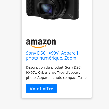
Sony DSCHX90V, Appareil
photo numérique, Zoom
optique, Boitier compact,
Description du produit: Sony DSC-
Selfie, Viseur
HX90V, Cyber-shot Type d'appareil
photo: Appareil-photo compact Taille
du capteur d'image: 1/2.3".Zoom
haute résolution (vidéo): env. 60x
Zoom numérique: 120x.Zoom
optique: 30x Longueur focale: 4,1 -
123 mm.Mégapixel: 18,2 MP
Ajustement de la focalisation: