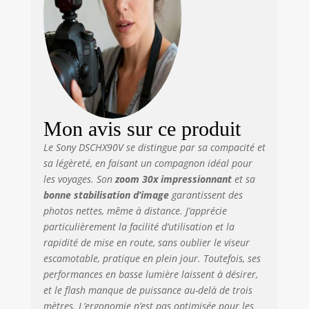
step) Vitesse maximale d'obturation
de la caméra: 1/2000 s.Vitesse
minimale d'obturation de la caméra:
30 s
Mon avis sur ce produit
Le Sony DSCHX90V se distingue par sa compacité et
sa légèreté, en faisant un compagnon idéal pour
les voyages. Son
zoom 30x impressionnant
et sa
bonne stabilisation d’image
garantissent des
photos nettes, même à distance. J’apprécie
particulièrement la facilité d’utilisation et la
rapidité de mise en route, sans oublier le viseur
escamotable, pratique en plein jour. Toutefois, ses
performances en basse lumière laissent à désirer,
et le flash manque de puissance au-delà de trois
mètres. L’ergonomie n’est pas optimisée pour les