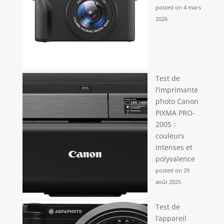
🎁 【Cadeau Idéal】 : Notre drone adopte un
posted on 4 mars
design pliable et un corps compact, facile à glisser
dans un sac ou un sac à dos. Le sac de transport
2026
fourni vous permet, à vous et votre famille, de
profiter du plaisir du vol en extérieur à tout
moment. C'est le cadeau idéal pour les
anniversaires, Noël, Halloween, la Fête des Pères
et diverses autres occasions. Il est très apprécié
des enfants, hommes, adolescents, garçons, maris
et petits amis.
Test de
l’imprimante
photo Canon
PIXMA PRO-
200S :
couleurs
intenses et
polyvalence
posted on 29
août 2025
Test de
l’appareil