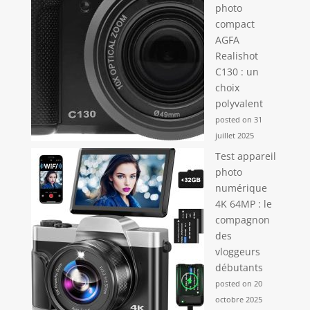
photo
compact
AGFA
Realishot
C130 : un
choix
polyvalent
posted on 31
juillet 2025
Test appareil
photo
numérique
4K 64MP : le
compagnon
des
vloggeurs
débutants
posted on 20
octobre 2025