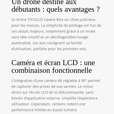
Un drone destiné aux
sans balais puissant : le drone
débutants : quels avantages ?
avec camera 4k est équipé de
moteurs sans balais, puissants et
stables. Ils offrent non seulement
Le drone TD12LCD s’avère être un choix judicieux
au drone des performances de vol
pour les novices. La simplicité de pilotage est l’un de
efficaces, mais sont également peu
ses atouts majeurs, notamment grâce à un mode
bruyants et ont une longue durée
sans tête intuitif et un décollage/atterrissage
de vie. Vous pouvez ainsi profiter
automatisé. Les avis soulignent sa facilité
d'un vol silencieux et durable tout
d’utilisation, parfaite pour les premiers vols.
en vous adaptant facilement à
divers environnements de vol.
Caméra et écran LCD : une
Fonctions adaptées aux débutants
: simplifiez l'utilisation grâce au
combinaison fonctionnelle
décollage/atterrissage à une
touche, qui permet au drone de
L’intégration d’une caméra 4K réglable à 90° permet
décoller sans effort ou d'atterrir en
de capturer des prises de vue variées. Le retour
douceur. Le mode sans tête
direct sur l’écran LCD de la télécommande, sans
élimine la confusion d'orientation
besoin d’application externe, simplifie l’expérience
pour les nouveaux utilisateurs,
tandis que les 3 modes de vitesse
utilisateur. Cependant, certains notent une
réglables vous permettent de
performance limitée en basse lumière.