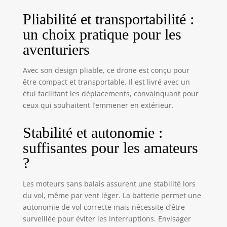
passer librement d'un mode à
l'autre en fonction de votre niveau
Pliabilité et transportabilité :
de compétence, pour un voyage
un choix pratique pour les
relaxant et agréable. Batterie
modulaire + étui de transport : les
aventuriers
drones avec caméra pour adultes
sont équipés d'une batterie
Avec son design pliable, ce drone est conçu pour
modulaire amovible de 3,7 V 1800
être compact et transportable. Il est livré avec un
mAh qui offre 20 minutes de vol.
étui facilitant les déplacements, convainquant pour
Ils sont livrés avec un étui de
ceux qui souhaitent l’emmener en extérieur.
transport pour tous vos
accessoires, facile à emporter avec
vous lors de vos déplacements.
Stabilité et autonomie :
Service clientèle : Toladrone
suffisantes pour les amateurs
s'engage à vous fournir une aide
?
et des conseils professionnels. Si
vous rencontrez des problèmes
lors de l'utilisation du drone,
Les moteurs sans balais assurent une stabilité lors
n'hésitez pas à nous en faire part.
du vol, même par vent léger. La batterie permet une
Nos techniciens professionnels
autonomie de vol correcte mais nécessite d’être
répondront à vos questions et
surveillée pour éviter les interruptions. Envisager
vous fourniront une assistance