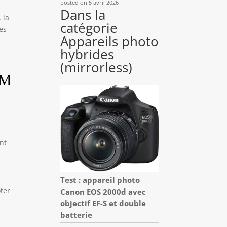
posted on 5 avril 2026
Dans la
 la
catégorie
es
Appareils photo
hybrides
(mirrorless)
AM
ant
Test : appareil photo
ter
Canon EOS 2000d avec
objectif EF-S et double
batterie