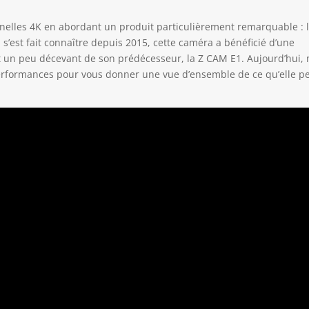
nelles 4K en abordant un produit particulièrement remarquable : l
’est fait connaître depuis 2015, cette caméra a bénéficié d’une
nt un peu décevant de son prédécesseur, la Z CAM E1. Aujourd’hui,
performances pour vous donner une vue d’ensemble de ce qu’elle p