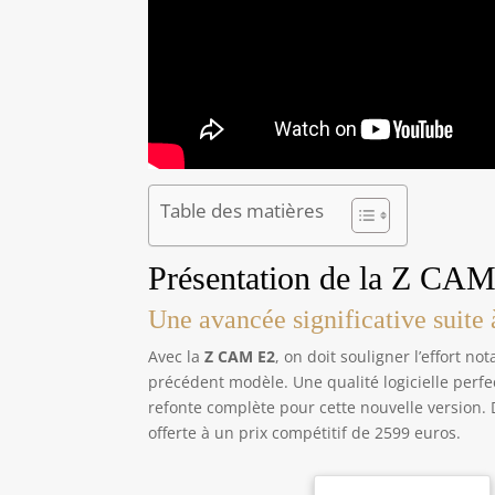
Table des matières
Présentation de la Z CAM 
Une avancée significative suit
Avec la
Z CAM E2
, on doit souligner l’effort 
précédent modèle. Une qualité logicielle perfe
refonte complète pour cette nouvelle version. D
offerte à un prix compétitif de 2599 euros.