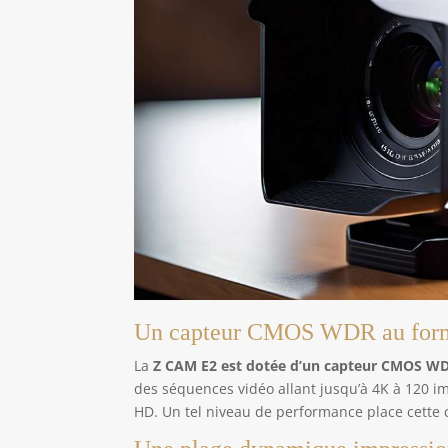
& plus】Avec de
nombreuses interfaces
telles que HDMI et USB,
la caméra est flexible et
compatible avec divers
accessoires et
équipements de
streaming. 【Facile à
utiliser – pour les
débutants et les
professionnels】
L'interface conviviale et
la possibilité de contrôle
à distance rendent le Z
CAM E2N idéal pour les
débutants, tandis que les
professionnels
apprécient les
fonctionnalités avancées
de production créative.
Un capteur CMOS WDR au form
La
Z CAM E2 est dotée d’un capteur CMOS WD
des séquences vidéo allant jusqu’à 4K à 120 
HD. Un tel niveau de performance place cette 