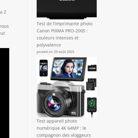
a Z
Test de l’imprimante photo
 nous
Canon PIXMA PRO-200S :
eut
couleurs intenses et
polyvalence
posted on 29 août 2025
Test appareil photo
numérique 4K 64MP : le
compagnon des vloggeurs