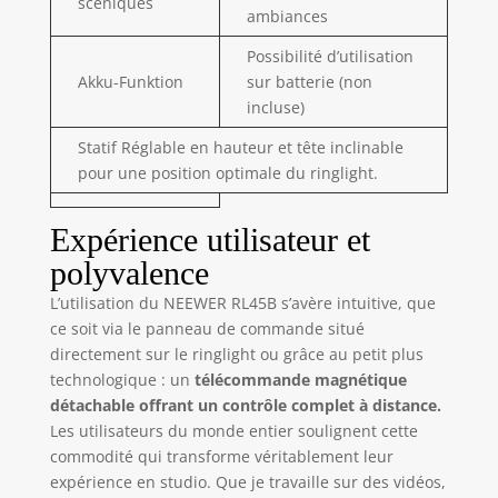
scéniques
que la
ambiances
température de
Possibilité d’utilisation
couleur varie de
Akku-Funktion
sur batterie (non
3200 K à 5600 K,
répondant à
incluse)
diverses exigences
Statif Réglable en hauteur et tête inclinable
de prise de vue
pour une position optimale du ringlight.
Autonomie
prolongée de la
batterie et
Expérience utilisateur et
chargement
polyvalence
pratique : équipée
d'une batterie au
L’utilisation du NEEWER RL45B s’avère intuitive, que
lithium intégrée de
ce soit via le panneau de commande situé
3,7 V 4000 mAh, la
directement sur le ringlight ou grâce au petit plus
lumière LED
technologique : un
télécommande magnétique
portable offre une
détachable offrant un contrôle complet à distance.
autonomie de 1,5
Les utilisateurs du monde entier soulignent cette
heure. Il peut être
complètement
commodité qui transforme véritablement leur
chargé en
expérience en studio. Que je travaille sur des vidéos,