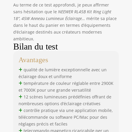
Au terme de ce test approfondi, je peux affirmer
et des
caméscopes,
sans hésitation que le
NEEWER RL45B Kit Ring Light
compatible avec
18″, 45W Anneau Lumineux Éclairage…
mérite sa place
les appareils photo
dans le haut du panier en termes d’équipements
Canon, Nikon,
d’éclairage destinés aux créateurs modernes
Sony, et permet
ambitieux.
une inclinaison à
Bilan du test
180° à l'avant et à
l'arrière pour les
Avantages
angles de prise de
vue souhaités Mini
qualité de lumière exceptionnelle avec un
trépied de bureau
éclairage doux et uniforme
entièrement en
température de couleur réglable entre 2900K
métal : cette lampe
et 7000K pour une grande versatilité
LED pour appareil
12 scènes lumineuses prédéfinies offrant de
photo se marie
nombreuses options d’éclairage créatives
parfaitement avec
contrôle pratique via une application mobile,
le mini trépied
inclus, s'étendant
télécommande ou software PC/Mac pour des
jusqu'à 22 cm pour
réglages précis et faciles
une hauteur de
telecomando magnetico ricaricabile per un