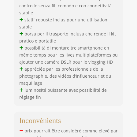
prise de vue
controllo senza fili comodo e con connettività
élevée. Avec sa
stabile
construction
statif robuste inclus pour une utilisation
robuste et
stable
résistante à la
borsa per il trasporto inclusa che rende il kit
rouille, le trépied
pratico e portatile
de bureau
possibilità di montare tre smartphone en
entièrement en
métal garantit une
même temps pour les lives multiplateformes ou
performance fiable
ajouter une caméra DSLR pour le vlogging HD
sous un usage
appréciée par les professionnels de la
quotidien
photographie, des vidéos d’influenceur et du
maquillage
luminosité puissante avec possibilité de
réglage fin
Inconvénients
prix pourrait être considéré comme élevé par