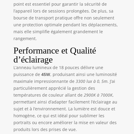
produits, les flux
point est essentiel pour garantir la sécurité de
en direct, etc.
l’appareil lors de sessions prolongées. De plus, sa
Également avec un
bourse de transport pratique offre non seulement
mini trépied pour
une protection optimale pendant les déplacements,
le réglage de la
mais elle simplifie également grandement le
hauteur, un
rangement.
adaptateur griffe
pour le
Performance et Qualité
positionnement
d’éclairage
d'angle, un câble
USB et une
L’anneau lumineux de 18 pouces délivre une
batterie au lithium
puissance de
45W
, produisant ainsi une luminosité
intégrée de 4000
maximale impressionnante de
3300 lux à 0, 5m
. J’ai
mAh pour le
particulièrement apprécié la gestion des
chargement.
températures de couleur allant de
2900K à 7000K
,
Remarque : sac de
transport non
permettant ainsi d’adapter facilement l’éclairage au
inclus Contrôle de
sujet et à l’environnement. La lumière est douce et
précision amélioré
homogène, ce qui est idéal pour sublimer les
: ce panneau
portraits ou encore améliorer la mise en valeur des
lumineux LED
produits lors des prises de vue.
permet un réglage