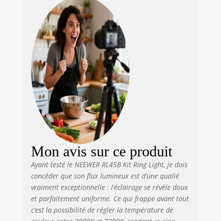
photographie
des couleurs élevé
vidéo
(IRC) de 95+, idéal
streamingt, NL-
pour les portraits,
116AI
la photographie de
studio vidéo, la
photographie de
produits, les flux
en direct, etc.
Également avec un
mini trépied pour
le réglage de la
hauteur, un
adaptateur griffe
pour le
Mon avis sur ce produit
positionnement
d'angle, un câble
Ayant testé le NEEWER RL45B Kit Ring Light, je dois
USB et une
concéder que son flux lumineux est d’une qualié
batterie au lithium
vraiment exceptionnelle : l’éclairage se révèle doux
intégrée de 4000
et parfaitement uniforme. Ce qui frappe avant tout
mAh pour le
c’est la possibilité de régler la température de
chargement.