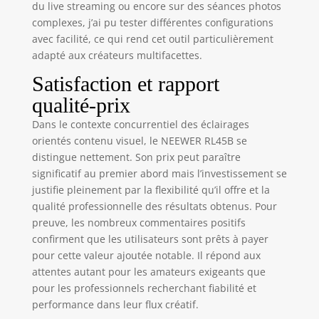
seulement 2
du live streaming ou encore sur des séances photos
heures, prenant en
complexes, j’ai pu tester différentes configurations
charge les ports de
avec facilité, ce qui rend cet outil particulièrement
type C et USB pour
adapté aux créateurs multifacettes.
un chargement
sans tracas. Un
Satisfaction et rapport
câble de charge
qualité-prix
USB C est inclus
pour plus de
Dans le contexte concurrentiel des éclairages
commodité
orientés contenu visuel, le NEEWER RL45B se
Montage flexible
distingue nettement. Son prix peut paraître
avec adaptateur
significatif au premier abord mais l’investissement se
griffe : avec un
justifie pleinement par la flexibilité qu’il offre et la
adaptateur griffe
qualité professionnelle des résultats obtenus. Pour
de 6,35 mm, la
preuve, les nombreux commentaires positifs
lumière de
confirment que les utilisateurs sont prêts à payer
remplissage de
pour cette valeur ajoutée notable. Il répond aux
photographie peut
attentes autant pour les amateurs exigeants que
être installée sur le
dessus des
pour les professionnels recherchant fiabilité et
appareils photo
performance dans leur flux créatif.
reflex numériques