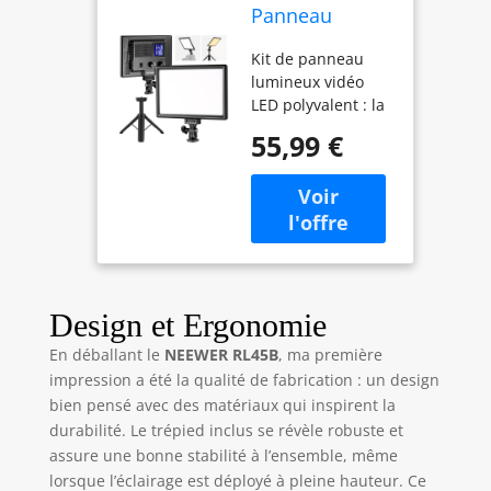
Panneau
lumineux LED
Kit de panneau
lumière pour
lumineux vidéo
appareil photo
LED polyvalent : la
reflex
lampe vidéo LED
numérique
55,99 €
de 22,9 cm dispose
avec mini
de 58 LED chaudes
trépied,
et 58 LED froides,
batterie
offrant une sortie
4000mAh,
maximale de 10 W
ports USB Type
avec un éclairage
C, 3200K ~
maximum de 600
5600K CRI95 +
lux/0,5 m et un
600Lux
Design et Ergonomie
indice de rendu
photographie
En déballant le
NEEWER RL45B
, ma première
des couleurs élevé
vidéo
impression a été la qualité de fabrication : un design
(IRC) de 95+, idéal
streamingt, NL-
pour les portraits,
116AI
bien pensé avec des matériaux qui inspirent la
la photographie de
durabilité. Le trépied inclus se révèle robuste et
studio vidéo, la
assure une bonne stabilité à l’ensemble, même
photographie de
lorsque l’éclairage est déployé à pleine hauteur. Ce