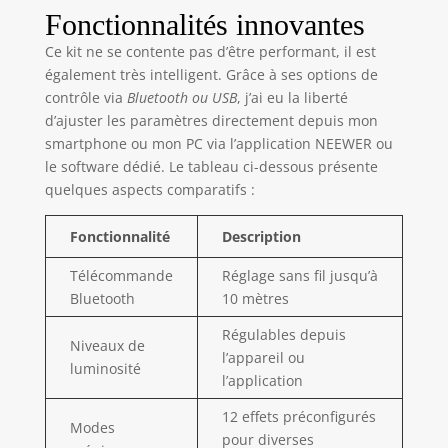
Fonctionnalités innovantes
précis de la
température de
Ce kit ne se contente pas d’être performant, il est
couleur et de la
également très intelligent. Grâce à ses options de
luminosité.
contrôle via
Bluetooth ou USB
, j’ai eu la liberté
L'interrupteur
d’ajuster les paramètres directement depuis mon
d'alimentation
smartphone ou mon PC via l’application NEEWER ou
peut être
facilement basculé
le software dédié. Le tableau ci-dessous présente
en une seule
quelques aspects comparatifs :
pression. La
luminosité et la
Fonctionnalité
Description
température de
couleur peuvent
Télécommande
Réglage sans fil jusqu’à
être réglées avec
Bluetooth
10 mètres
précision à l'aide
de boutons,
Régulables depuis
Niveaux de
chaque incrément
l’appareil ou
luminosité
étant de 1 %. La
l’application
luminosité peut
12 effets préconfigurés
être ajustée de 0 %
Modes
à 100 %, tandis
pour diverses