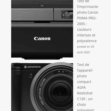
Test de
inclus, s'étendant
l’imprimante
jusqu'à 22 cm pour
une hauteur de
photo Canon
prise de vue
PIXMA PRO-
élevée. Avec sa
200S :
construction
couleurs
robuste et
intenses et
résistante à la
polyvalence
rouille, le trépied
posted on 29
de bureau
août 2025
entièrement en
métal garantit une
performance fiable
Test de
sous un usage
l’appareil
quotidien
photo
compact
AGFA
Realishot
C130 : un
choix
polyvalent