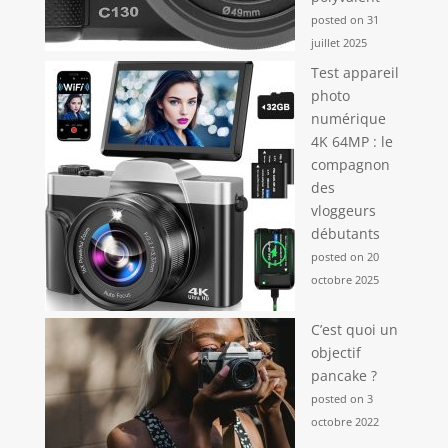
posted on 31
juillet 2025
Test appareil
photo
numérique
4K 64MP : le
compagnon
des
vloggeurs
débutants
posted on 20
octobre 2025
C’est quoi un
objectif
pancake ?
posted on 3
octobre 2022