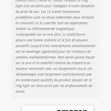
couleur entre 2900K et 7000K, rendant ce ring
Remarque : sac de
light très versatile pour s’adapter à toute situation
transport non
de prise de vue. Les 12 scènes lumineuses
inclus Contrôle de
prédéfinies sont un atout indéniable pour stimuler
précision amélioré
la créativité, et le contrôle aisé via application
: ce panneau
mobile ou télécommande magnétique
lumineux LED
permet un réglage
rechargeable est un vrai plus. Le statif fourni
précis de la
assure une bonne stabilité et le fait de pouvoir
température de
accueillir jusqu’à trois smartphones simultanément
couleur et de la
est un avantage significatif pour les créateurs de
luminosité.
contenu multiplateformes. Bien qu’on puisse tiquer
L'interrupteur
sur le prix et la stabilité relative du trépied à sa
d'alimentation
hauteur maximale avec un équipement lourd, ces
peut être
désavantages sont largement contrebalancés par
facilement basculé
les nombreuses qualités du produit, faisant de ce
en une seule
ring light un choix prisé par les professionnels du
pression. La
luminosité et la
visuel.
température de
couleur peuvent
être réglées avec